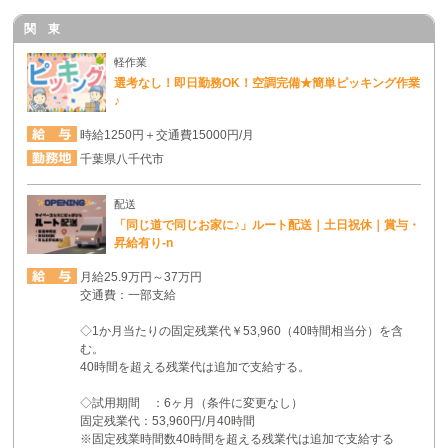
関 東
軽作業
選考なし！即日勤務OK！空調完備★簡単ピッキング作業
♪
時給1250円＋交通費15000円/月
千葉県八千代市
配送
「同じ道で同じお家に♪」ルート配送｜土日祝休｜賞与・
昇給有り-n
月給25.9万円～37万円
交通費：一部支給
◇1か月当たりの固定残業代￥53,960（40時間相当分）を含
む。
40時間を超える残業代は追加で支給する。
◇試用期間 ：6ヶ月（条件に変更なし）
固定残業代：53,960円/月40時間
※固定残業時間数40時間を超える残業代は追加で支給する