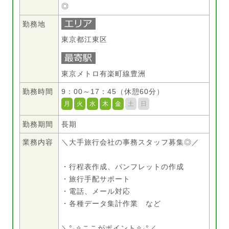
◎
勤務地
東京都江東区
東京メトロ有楽町線豊洲
勤務時間
9：00～17：45（休憩60分）
月
火
水
木
金
土
日
勤務期間
長期
業務内容
＼大手旅行会社の事務スタッフ募集◎／
・行程表作成、パンフレットの作成
・旅行手配サポート
・電話、メール対応
・各種データ集計作業 など
＼°˖✧ここがポイント✧˖°／