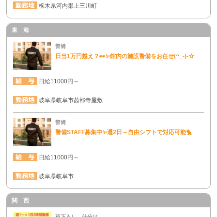
栃木県河内郡上三川町
東 海
警備
日当1万円越え？👀✨館内の施設警備をお任せ(^_-)-☆
日給11000円～
岐阜県岐阜市茜部寺屋敷
警備
警備STAFF募集中✨週2日～自由シフトで対応可能🐤
日給11000円～
岐阜県岐阜市
関 西
荷下ろし、仕分け