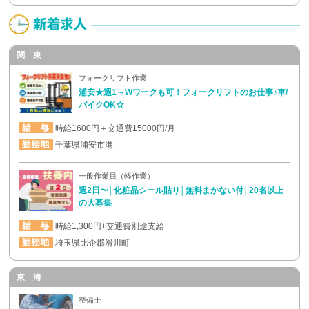
関 東
フォークリフト作業
浦安★週1～Wワークも可！フォークリフトのお仕事♪車/
バイクOK☆
時給1600円＋交通費15000円/月
千葉県浦安市港
一般作業員（軽作業）
週2日〜│化粧品シール貼り│無料まかない付│20名以上
の大募集
時給1,300円+交通費別途支給
埼玉県比企郡滑川町
東 海
整備士