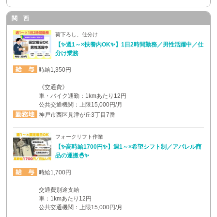
関 西
荷下ろし、仕分け
【✨週1～×扶養内OK✨】1日2時間勤務／男性活躍中／仕
分け業務
時給1,350円
《交通費》
車・バイク通勤：1kmあたり12円
公共交通機関：上限15,000円/月
神戸市西区見津が丘3丁目7番
フォークリフト作業
【✨高時給1700円✨】週1～×希望シフト制／アパレル商
品の運搬🐣✨
時給1,700円
交通費別途支給
車：1kmあたり12円
公共交通機関：上限15,000円/月