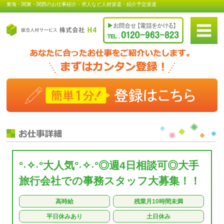
東海・関東・関西のお仕事紹介・求人など人材派遣・紹介予定派遣
°˖✧˖°大人気°˖✧˖°◎週4日相談可◎大手
旅行会社での事務スタッフ大募集！！
高時給
残業月10時間未満
平日休みあり
土日休み