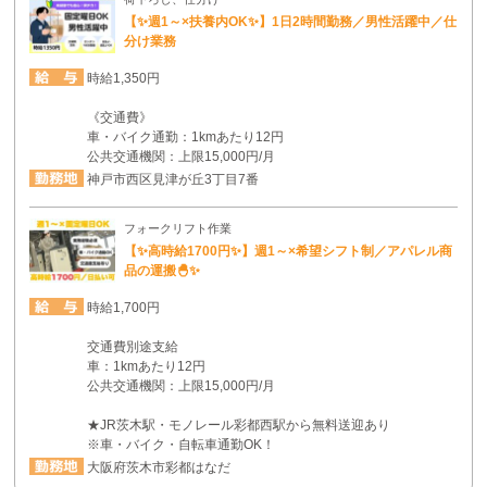
【✨週1～×扶養内OK✨】1日2時間勤務／男性活躍中／仕
分け業務
時給1,350円
《交通費》
車・バイク通勤：1kmあたり12円
公共交通機関：上限15,000円/月
神戸市西区見津が丘3丁目7番
フォークリフト作業
【✨高時給1700円✨】週1～×希望シフト制／アパレル商
品の運搬🐣✨
時給1,700円
交通費別途支給
車：1kmあたり12円
公共交通機関：上限15,000円/月
★JR茨木駅・モノレール彩都西駅から無料送迎あり
※車・バイク・自転車通勤OK！
大阪府茨木市彩都はなだ