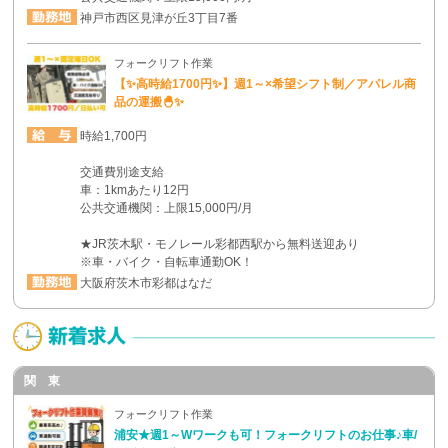
神戸市西区見津が丘3丁目7番
フォークリフト作業
【✨高時給1700円✨】週1～×希望シフト制／アパレル商
品の運搬🐣✨
時給1,700円
交通費別途支給
車：1kmあたり12円
公共交通機関：上限15,000円/月
★JR茨木駅・モノレール彩都西駅から無料送迎あり
※車・バイク・自転車通勤OK！
大阪府茨木市彩都はなだ
関 東
フォークリフト作業
浦安★週1～Wワークも可！フォークリフトのお仕事♪車/