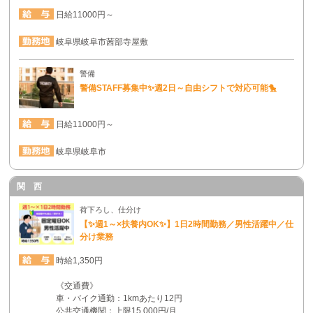
日給11000円～
岐阜県岐阜市茜部寺屋敷
警備
警備STAFF募集中✨週2日～自由シフトで対応可能🐤
日給11000円～
岐阜県岐阜市
関 西
荷下ろし、仕分け
【✨週1～×扶養内OK✨】1日2時間勤務／男性活躍中／仕
分け業務
時給1,350円
《交通費》
車・バイク通勤：1kmあたり12円
公共交通機関：上限15,000円/月