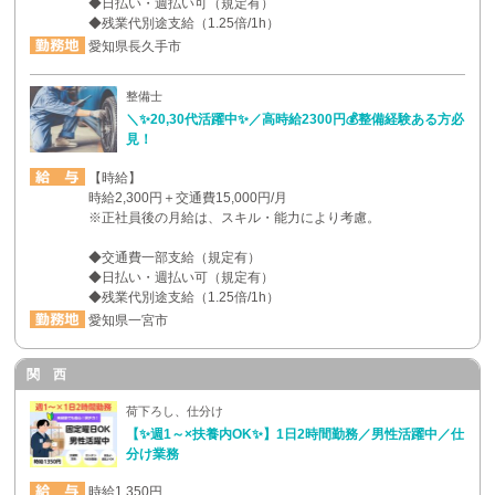
◆日払い・週払い可（規定有）
◆残業代別途支給（1.25倍/1h）
愛知県長久手市
整備士
＼✨20,30代活躍中✨／高時給2300円💰整備経験ある方必
見！
【時給】
時給2,300円＋交通費15,000円/月
※正社員後の月給は、スキル・能力により考慮。
◆交通費一部支給（規定有）
◆日払い・週払い可（規定有）
◆残業代別途支給（1.25倍/1h）
愛知県一宮市
関 西
荷下ろし、仕分け
【✨週1～×扶養内OK✨】1日2時間勤務／男性活躍中／仕
分け業務
時給1,350円