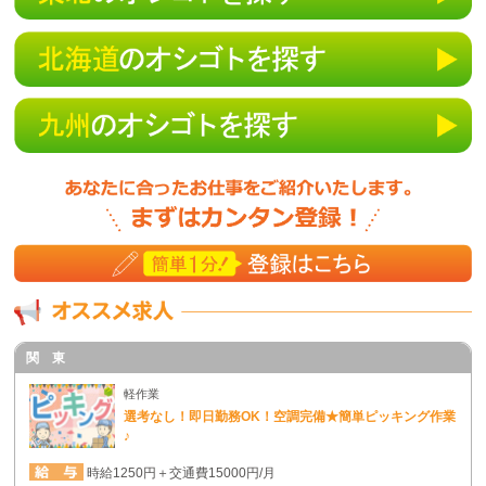
関 東
軽作業
選考なし！即日勤務OK！空調完備★簡単ピッキング作業
♪
時給1250円＋交通費15000円/月