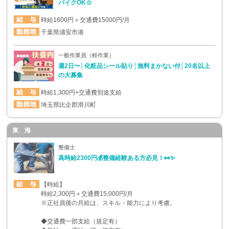
バイクOK☆
時給1600円＋交通費15000円/月
千葉県浦安市港
一般作業員（軽作業）
週2日〜│化粧品シール貼り│無料まかない付│20名以上
の大募集
時給1,300円+交通費別途支給
埼玉県比企郡滑川町
東 海
整備士
高時給2300円💰整備経験ある方必見！👀✨
【時給】
時給2,300円＋交通費15,000円/月
※正社員後の月給は、スキル・能力により考慮。
◆交通費一部支給（規定有）