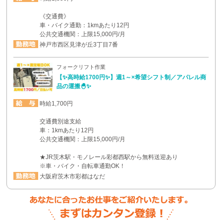
《交通費》
車・バイク通勤：1kmあたり12円
公共交通機関：上限15,000円/月
神戸市西区見津が丘3丁目7番
フォークリフト作業
【✨高時給1700円✨】週1～×希望シフト制／アパレル商
品の運搬🐣✨
時給1,700円
交通費別途支給
車：1kmあたり12円
公共交通機関：上限15,000円/月
★JR茨木駅・モノレール彩都西駅から無料送迎あり
※車・バイク・自転車通勤OK！
大阪府茨木市彩都はなだ