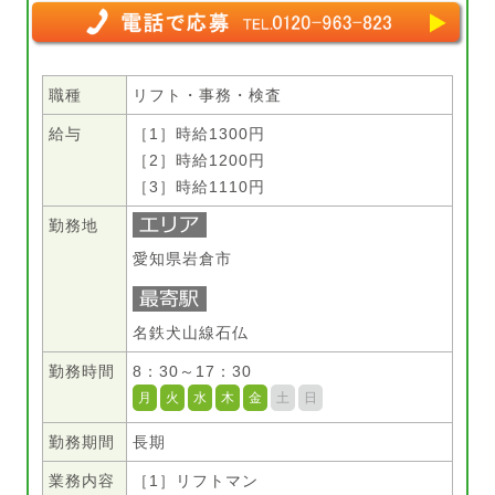
職種
リフト・事務・検査
給与
［1］時給1300円
［2］時給1200円
［3］時給1110円
勤務地
愛知県岩倉市
名鉄犬山線石仏
勤務時間
8：30～17：30
月
火
水
木
金
土
日
勤務期間
長期
業務内容
［1］リフトマン