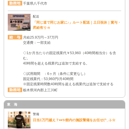
千葉県八千代市
配送
「同じ道で同じお家に♪」ルート配送｜土日祝休｜賞与・
昇給有り-n
月給25.9万円～37万円
交通費：一部支給
◇1か月当たりの固定残業代￥53,960（40時間相当分）を含
む。
40時間を超える残業代は追加で支給する。
◇試用期間 ：6ヶ月（条件に変更なし）
固定残業代：53,960円/月40時間
※固定残業時間数40時間を超える残業代は追加で支給する
栃木県河内郡上三川町
東 海
警備
日当1万円越え？👀✨館内の施設警備をお任せ(^_-)-☆