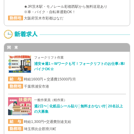
★JR茨木駅・モノレール彩都西駅から無料送迎あり
※車・バイク・自転車通勤OK！
大阪府茨木市彩都はなだ
関 東
フォークリフト作業
浦安★週1～Wワークも可！フォークリフトのお仕事♪車/
バイクOK☆
時給1600円＋交通費15000円/月
千葉県浦安市港
一般作業員（軽作業）
週2日〜│化粧品シール貼り│無料まかない付│20名以上
の大募集
時給1,300円+交通費別途支給
埼玉県比企郡滑川町