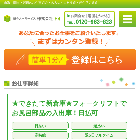
東海・関東・関西のお仕事紹介・求人など人材派遣・紹介予定派遣
★できたて新倉庫★フォークリフトで
お風呂部品の入出庫！日払可
日払い
週払い
高時給
週5日フルタイム