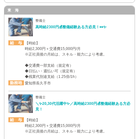
東 海
整備士
高時給2300円💰整備経験ある方必見！👀✨
【時給】
時給2,300円＋交通費15,000円/月
※正社員後の月給は、スキル・能力により考慮。
◆交通費一部支給（規定有）
◆日払い・週払い可（規定有）
◆残業代別途支給（1.25倍/1h）
愛知県長久手市
整備士
＼✨20,30代活躍中✨／高時給2300円💰整備経験ある方必
見！
【時給】
時給2,300円＋交通費15,000円/月
※正社員後の月給は、スキル・能力により考慮。