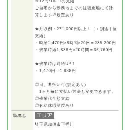
⇒12円/1キロの支給
ご自宅から勤務地までの往復距離にて計
算します※規定あり
★月収例：271,000円以上！（＋別途手当
支給）
・時給1,470円×8時間×20日＝235,200円
・残業時給1,838円×20時間＝36,760円
★残業時は時給UP！
・1,470円⇒1,838円
◎日、週払い可(規定あり)
1ヶ月毎に支払い方法も変更できます。
◎残業代全額支給
◎有給休暇制度あり
勤務地
埼玉県加須市下桶川