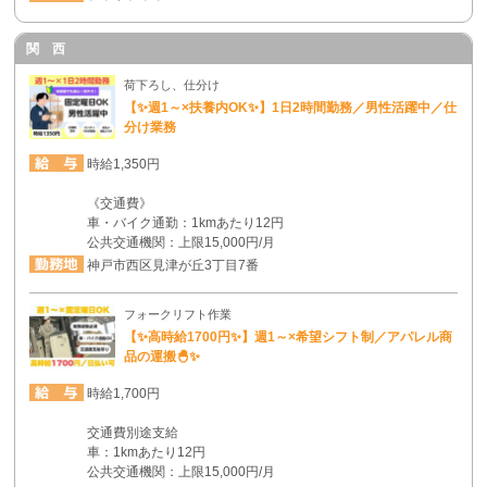
関 西
荷下ろし、仕分け
【✨週1～×扶養内OK✨】1日2時間勤務／男性活躍中／仕
分け業務
時給1,350円
《交通費》
車・バイク通勤：1kmあたり12円
公共交通機関：上限15,000円/月
神戸市西区見津が丘3丁目7番
フォークリフト作業
【✨高時給1700円✨】週1～×希望シフト制／アパレル商
品の運搬🐣✨
時給1,700円
交通費別途支給
車：1kmあたり12円
公共交通機関：上限15,000円/月