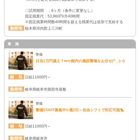
◇試用期間 ：6ヶ月（条件に変更なし）
固定残業代：53,960円/月40時間
※固定残業時間数40時間を超える残業代は追加で支給する
栃木県河内郡上三川町
東 海
警備
日当1万円越え？👀✨館内の施設警備をお任せ(^_-)-☆
日給11000円～
岐阜県岐阜市茜部寺屋敷
警備
警備STAFF募集中✨週2日～自由シフトで対応可能🐤
日給11000円～
岐阜県岐阜市