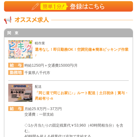
関 東
軽作業
選考なし！即日勤務OK！空調完備★簡単ピッキング作業
♪
時給1250円＋交通費15000円/月
千葉県八千代市
配送
「同じ道で同じお家に♪」ルート配送｜土日祝休｜賞与・
昇給有り-n
月給25.9万円～37万円
交通費：一部支給
◇1か月当たりの固定残業代￥53,960（40時間相当分）を含
む。
40時間を超える残業代は追加で支給する。