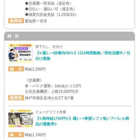
◆交通費一部支給（規定有）
◆日払い・週払い可（規定有）
◆残業代別途支給（1.25倍/1h）
愛知県一宮市
関 西
荷下ろし、仕分け
【✨週1～×扶養内OK✨】1日2時間勤務／男性活躍中／仕
分け業務
時給1,350円
《交通費》
車・バイク通勤：1kmあたり12円
公共交通機関：上限15,000円/月
神戸市西区見津が丘3丁目7番
フォークリフト作業
【✨高時給1700円✨】週1～×希望シフト制／アパレル商
品の運搬🐣✨
時給1,700円