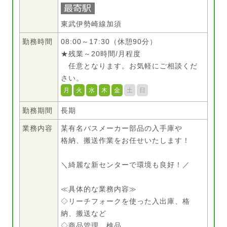
東武伊勢崎線加須
勤務時間
08:00～17:30（休憩90分）
★残業～20時間/月程度
任意となります。お気軽にご相談くだ
さい。
月
火
水
木
金
土
日
勤務期間
長期
業務内容
某有名バスメーカー部品の入手庫や
格納、搬送作業をお任せいたします！
＼綺麗な新センターで環境も良好！／
≪具体的な業務内容≫
◇リーチフォークを使った入出庫、格
納、搬送など
◇商品管理、検品