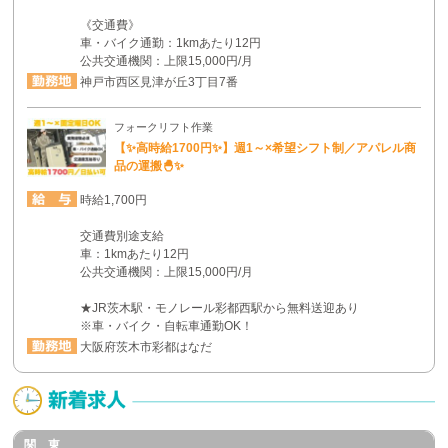
《交通費》
車・バイク通勤：1kmあたり12円
公共交通機関：上限15,000円/月
神戸市西区見津が丘3丁目7番
フォークリフト作業
【✨高時給1700円✨】週1～×希望シフト制／アパレル商
品の運搬🐣✨
時給1,700円
交通費別途支給
車：1kmあたり12円
公共交通機関：上限15,000円/月
★JR茨木駅・モノレール彩都西駅から無料送迎あり
※車・バイク・自転車通勤OK！
大阪府茨木市彩都はなだ
関 東