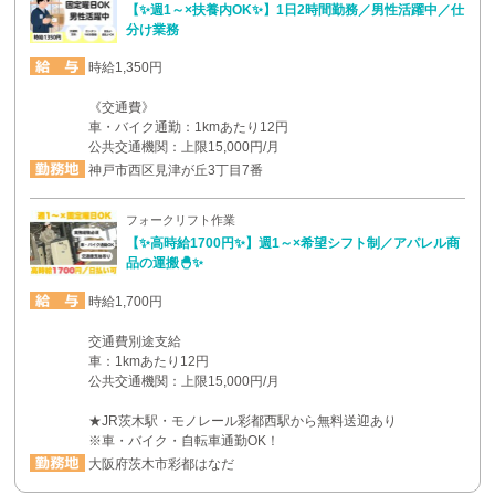
【✨週1～×扶養内OK✨】1日2時間勤務／男性活躍中／仕
分け業務
時給1,350円
《交通費》
車・バイク通勤：1kmあたり12円
公共交通機関：上限15,000円/月
神戸市西区見津が丘3丁目7番
フォークリフト作業
【✨高時給1700円✨】週1～×希望シフト制／アパレル商
品の運搬🐣✨
時給1,700円
交通費別途支給
車：1kmあたり12円
公共交通機関：上限15,000円/月
★JR茨木駅・モノレール彩都西駅から無料送迎あり
※車・バイク・自転車通勤OK！
大阪府茨木市彩都はなだ