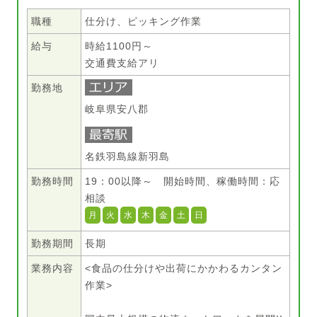
職種
仕分け、ピッキング作業
給与
時給1100円～
交通費支給アリ
勤務地
岐阜県安八郡
名鉄羽島線新羽島
勤務時間
19：00以降～ 開始時間、稼働時間：応
相談
月
火
水
木
金
土
日
勤務期間
長期
業務内容
<食品の仕分けや出荷にかかわるカンタン
作業>