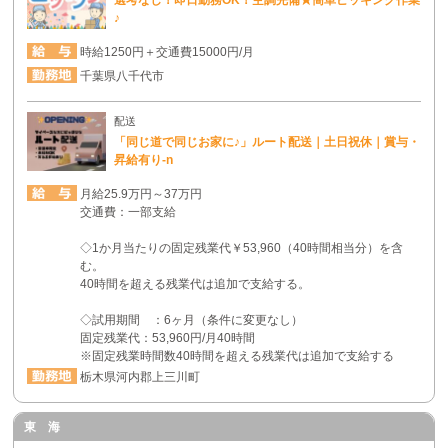
♪
時給1250円＋交通費15000円/月
千葉県八千代市
配送
「同じ道で同じお家に♪」ルート配送｜土日祝休｜賞与・
昇給有り-n
月給25.9万円～37万円
交通費：一部支給
◇1か月当たりの固定残業代￥53,960（40時間相当分）を含
む。
40時間を超える残業代は追加で支給する。
◇試用期間 ：6ヶ月（条件に変更なし）
固定残業代：53,960円/月40時間
※固定残業時間数40時間を超える残業代は追加で支給する
栃木県河内郡上三川町
東 海