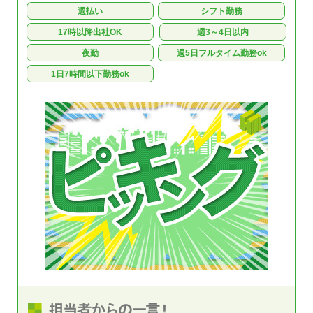
週払い
シフト勤務
17時以降出社OK
週3～4日以内
夜勤
週5日フルタイム勤務ok
1日7時間以下勤務ok