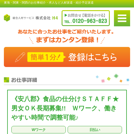
東海・関東・関西のお仕事紹介・求人など人材派遣・紹介予定派遣
《安八郡》食品の仕分けＳＴＡＦＦ★
男女ＯＫ長期募集!! Ｗワーク、働き
やすい時間で調整可能♪
Wワーク
日払い