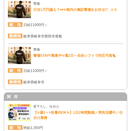
警備
日当1万円越え？👀✨館内の施設警備をお任せ(^_-)-☆
日給11000円～
岐阜県岐阜市茜部寺屋敷
警備
警備STAFF募集中✨週2日～自由シフトで対応可能🐤
日給11000円～
岐阜県岐阜市
関 西
荷下ろし、仕分け
【✨週1～×扶養内OK✨】1日2時間勤務／男性活躍中／仕
分け業務
時給1,350円