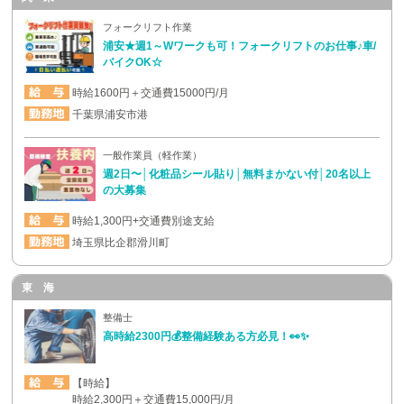
フォークリフト作業
浦安★週1～Wワークも可！フォークリフトのお仕事♪車/
バイクOK☆
時給1600円＋交通費15000円/月
千葉県浦安市港
一般作業員（軽作業）
週2日〜│化粧品シール貼り│無料まかない付│20名以上
の大募集
時給1,300円+交通費別途支給
埼玉県比企郡滑川町
東 海
整備士
高時給2300円💰整備経験ある方必見！👀✨
【時給】
時給2,300円＋交通費15,000円/月