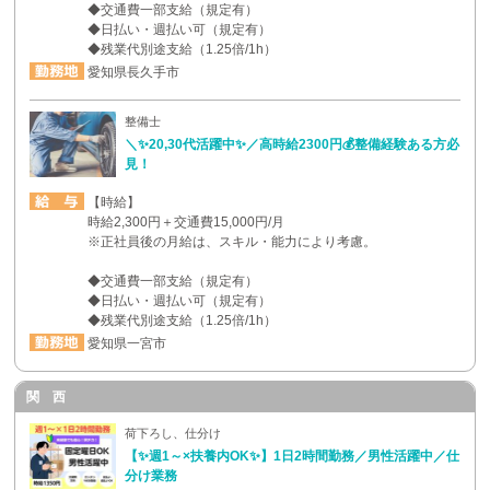
◆交通費一部支給（規定有）
◆日払い・週払い可（規定有）
◆残業代別途支給（1.25倍/1h）
愛知県長久手市
整備士
＼✨20,30代活躍中✨／高時給2300円💰整備経験ある方必
見！
【時給】
時給2,300円＋交通費15,000円/月
※正社員後の月給は、スキル・能力により考慮。
◆交通費一部支給（規定有）
◆日払い・週払い可（規定有）
◆残業代別途支給（1.25倍/1h）
愛知県一宮市
関 西
荷下ろし、仕分け
【✨週1～×扶養内OK✨】1日2時間勤務／男性活躍中／仕
分け業務