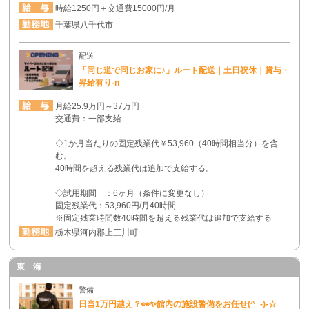
時給1250円＋交通費15000円/月
千葉県八千代市
配送
「同じ道で同じお家に♪」ルート配送｜土日祝休｜賞与・
昇給有り-n
月給25.9万円～37万円
交通費：一部支給
◇1か月当たりの固定残業代￥53,960（40時間相当分）を含
む。
40時間を超える残業代は追加で支給する。
◇試用期間 ：6ヶ月（条件に変更なし）
固定残業代：53,960円/月40時間
※固定残業時間数40時間を超える残業代は追加で支給する
栃木県河内郡上三川町
東 海
警備
日当1万円越え？👀✨館内の施設警備をお任せ(^_-)-☆