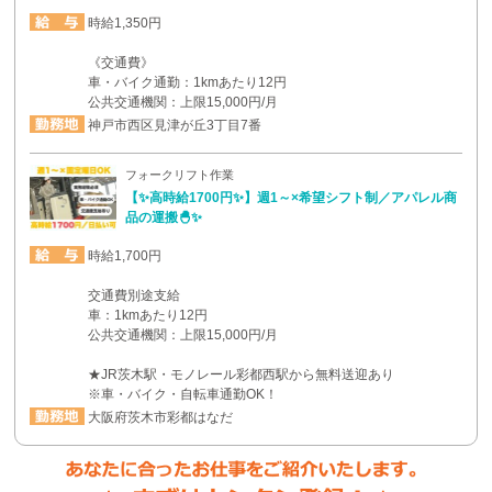
時給1,350円
《交通費》
車・バイク通勤：1kmあたり12円
公共交通機関：上限15,000円/月
神戸市西区見津が丘3丁目7番
フォークリフト作業
【✨高時給1700円✨】週1～×希望シフト制／アパレル商
品の運搬🐣✨
時給1,700円
交通費別途支給
車：1kmあたり12円
公共交通機関：上限15,000円/月
★JR茨木駅・モノレール彩都西駅から無料送迎あり
※車・バイク・自転車通勤OK！
大阪府茨木市彩都はなだ