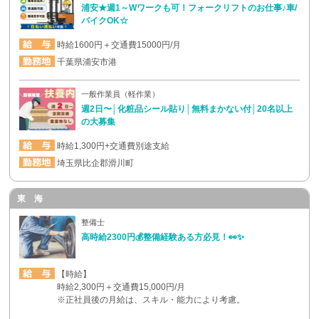
浦安★週1～Wワークも可！フォークリフトのお仕事♪車/
バイクOK☆
時給1600円＋交通費15000円/月
千葉県浦安市港
一般作業員（軽作業）
週2日〜│化粧品シール貼り│無料まかない付│20名以上
の大募集
時給1,300円+交通費別途支給
埼玉県比企郡滑川町
東 海
整備士
高時給2300円💰整備経験ある方必見！👀✨
【時給】
時給2,300円＋交通費15,000円/月
※正社員後の月給は、スキル・能力により考慮。