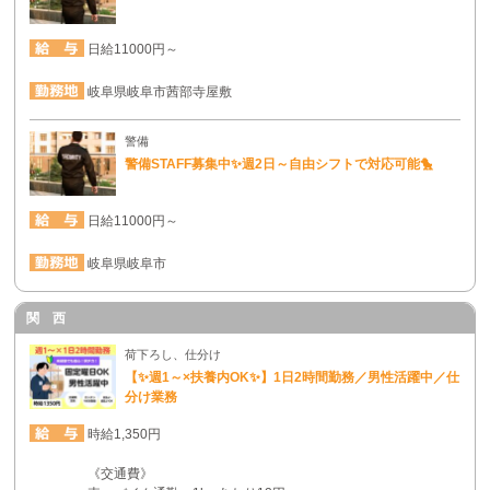
日給11000円～
岐阜県岐阜市茜部寺屋敷
警備
警備STAFF募集中✨週2日～自由シフトで対応可能🐤
日給11000円～
岐阜県岐阜市
関 西
荷下ろし、仕分け
【✨週1～×扶養内OK✨】1日2時間勤務／男性活躍中／仕
分け業務
時給1,350円
《交通費》