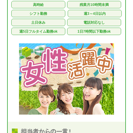
高時給
残業月10時間未満
シフト勤務
週3～4日以内
土日休み
電話対応なし
週5日フルタイム勤務ok
1日7時間以下勤務ok