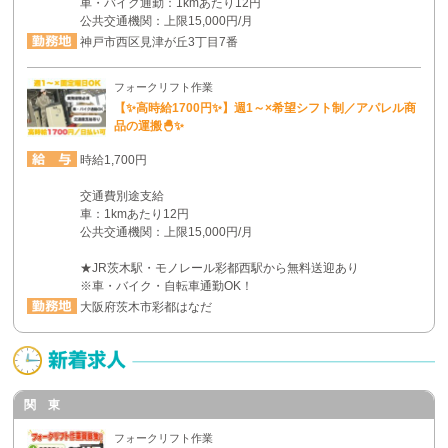
車・バイク通勤：1kmあたり12円
公共交通機関：上限15,000円/月
神戸市西区見津が丘3丁目7番
フォークリフト作業
【✨高時給1700円✨】週1～×希望シフト制／アパレル商
品の運搬🐣✨
時給1,700円
交通費別途支給
車：1kmあたり12円
公共交通機関：上限15,000円/月
★JR茨木駅・モノレール彩都西駅から無料送迎あり
※車・バイク・自転車通勤OK！
大阪府茨木市彩都はなだ
関 東
フォークリフト作業