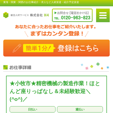
東海・関東・関西のお仕事紹介・求人など人材派遣・紹介予定派遣
★小牧市★精密機械の製造作業！ほと
んど座りっぱなし＆未経験歓迎＼
(^o^)／
日払い
週払い