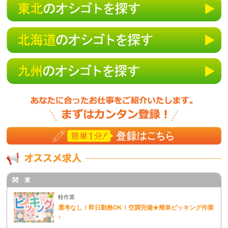
関 東
軽作業
選考なし！即日勤務OK！空調完備★簡単ピッキング作業
♪