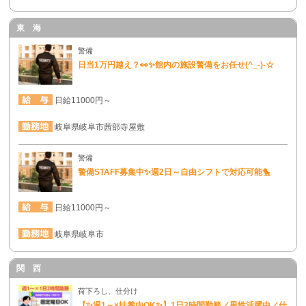
東 海
警備
日当1万円越え？👀✨館内の施設警備をお任せ(^_-)-☆
日給11000円～
岐阜県岐阜市茜部寺屋敷
警備
警備STAFF募集中✨週2日～自由シフトで対応可能🐤
日給11000円～
岐阜県岐阜市
関 西
荷下ろし、仕分け
【✨週1～×扶養内OK✨】1日2時間勤務／男性活躍中／仕