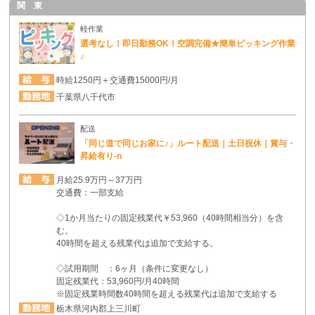
関 東
軽作業
選考なし！即日勤務OK！空調完備★簡単ピッキング作業
♪
時給1250円＋交通費15000円/月
千葉県八千代市
配送
「同じ道で同じお家に♪」ルート配送｜土日祝休｜賞与・
昇給有り-n
月給25.9万円～37万円
交通費：一部支給
◇1か月当たりの固定残業代￥53,960（40時間相当分）を含
む。
40時間を超える残業代は追加で支給する。
◇試用期間 ：6ヶ月（条件に変更なし）
固定残業代：53,960円/月40時間
※固定残業時間数40時間を超える残業代は追加で支給する
栃木県河内郡上三川町