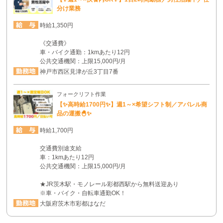
分け業務
時給1,350円
《交通費》
車・バイク通勤：1kmあたり12円
公共交通機関：上限15,000円/月
神戸市西区見津が丘3丁目7番
フォークリフト作業
【✨高時給1700円✨】週1～×希望シフト制／アパレル商
品の運搬🐣✨
時給1,700円
交通費別途支給
車：1kmあたり12円
公共交通機関：上限15,000円/月
★JR茨木駅・モノレール彩都西駅から無料送迎あり
※車・バイク・自転車通勤OK！
大阪府茨木市彩都はなだ