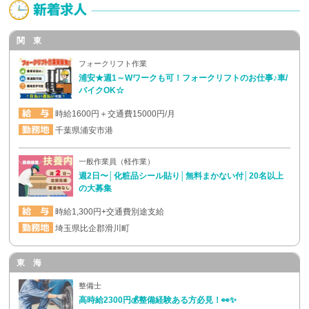
関 東
フォークリフト作業
浦安★週1～Wワークも可！フォークリフトのお仕事♪車/
バイクOK☆
時給1600円＋交通費15000円/月
千葉県浦安市港
一般作業員（軽作業）
週2日〜│化粧品シール貼り│無料まかない付│20名以上
の大募集
時給1,300円+交通費別途支給
埼玉県比企郡滑川町
東 海
整備士
高時給2300円💰整備経験ある方必見！👀✨