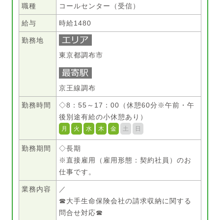
職種
コールセンター（受信）
給与
時給1480
勤務地
東京都調布市
京王線調布
勤務時間
◇8：55～17：00（休憩60分※午前・午
後別途有給の小休憩あり）
月
火
水
木
金
土
日
勤務期間
◇長期
※直接雇用（雇用形態：契約社員）のお
仕事です。
業務内容
／
☎大手生命保険会社の請求収納に関する
問合せ対応☎