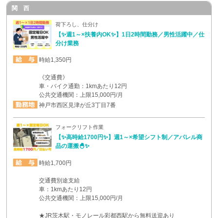
関 西
荷下ろし、仕分け
【✨週1～×扶養内OK✨】1日2時間勤務／男性活躍中／仕
分け業務
時給1,350円
《交通費》
車・バイク通勤：1kmあたり12円
公共交通機関：上限15,000円/月
神戸市西区見津が丘3丁目7番
フォークリフト作業
【✨高時給1700円✨】週1～×希望シフト制／アパレル商
品の運搬🐣✨
時給1,700円
交通費別途支給
車：1kmあたり12円
公共交通機関：上限15,000円/月
★JR茨木駅・モノレール彩都西駅から無料送迎あり