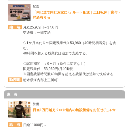
配送
「同じ道で同じお家に♪」ルート配送｜土日祝休｜賞与・
昇給有り-n
月給25.9万円～37万円
交通費：一部支給
◇1か月当たりの固定残業代￥53,960（40時間相当分）を含
む。
40時間を超える残業代は追加で支給する。
◇試用期間 ：6ヶ月（条件に変更なし）
固定残業代：53,960円/月40時間
※固定残業時間数40時間を超える残業代は追加で支給する
栃木県河内郡上三川町
東 海
警備
日当1万円越え？👀✨館内の施設警備をお任せ(^_-)-☆
日給11000円～