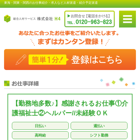
東海・関東・関西のお仕事紹介・求人など人材派遣・紹介予定派遣
【勤務地多数♪】感謝されるお仕事①介
護福祉士②ヘルパー//未経験ＯＫ
日払い
週払い
高時給
シフト勤務