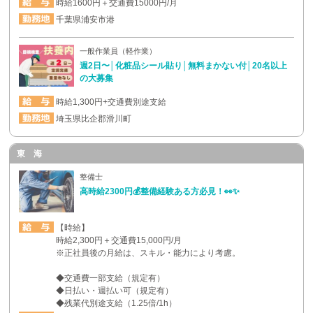
時給1600円＋交通費15000円/月
千葉県浦安市港
一般作業員（軽作業）
週2日〜│化粧品シール貼り│無料まかない付│20名以上
の大募集
時給1,300円+交通費別途支給
埼玉県比企郡滑川町
東 海
整備士
高時給2300円💰整備経験ある方必見！👀✨
【時給】
時給2,300円＋交通費15,000円/月
※正社員後の月給は、スキル・能力により考慮。
◆交通費一部支給（規定有）
◆日払い・週払い可（規定有）
◆残業代別途支給（1.25倍/1h）