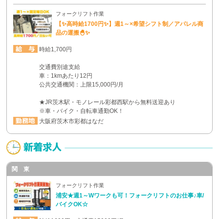
フォークリフト作業
【✨高時給1700円✨】週1～×希望シフト制／アパレル商
品の運搬🐣✨
時給1,700円
交通費別途支給
車：1kmあたり12円
公共交通機関：上限15,000円/月
★JR茨木駅・モノレール彩都西駅から無料送迎あり
※車・バイク・自転車通勤OK！
大阪府茨木市彩都はなだ
関 東
フォークリフト作業
浦安★週1～Wワークも可！フォークリフトのお仕事♪車/
バイクOK☆