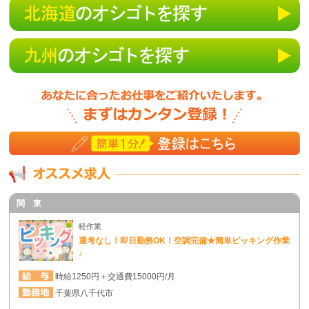
関 東
軽作業
選考なし！即日勤務OK！空調完備★簡単ピッキング作業
♪
時給1250円＋交通費15000円/月
千葉県八千代市