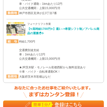
車・バイク通勤：1kmあたり12円
公共交通機関：上限15,000円/月
神戸市西区見津が丘3丁目7番
フォークリフト作業
【✨高時給1700円✨】週1～×希望シフト制／アパレル商
品の運搬🐣✨
時給1,700円
交通費別途支給
車：1kmあたり12円
公共交通機関：上限15,000円/月
★JR茨木駅・モノレール彩都西駅から無料送迎あり
※車・バイク・自転車通勤OK！
大阪府茨木市彩都はなだ