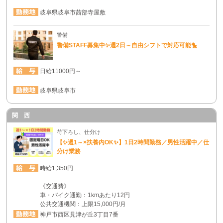
岐阜県岐阜市茜部寺屋敷
警備
警備STAFF募集中✨週2日～自由シフトで対応可能🐤
日給11000円～
岐阜県岐阜市
関 西
荷下ろし、仕分け
【✨週1～×扶養内OK✨】1日2時間勤務／男性活躍中／仕
分け業務
時給1,350円
《交通費》
車・バイク通勤：1kmあたり12円
公共交通機関：上限15,000円/月
神戸市西区見津が丘3丁目7番