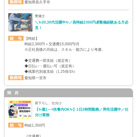
愛知県長久手市
整備士
＼✨20,30代活躍中✨／高時給2300円💰整備経験ある方必
見！
【時給】
時給2,300円＋交通費15,000円/月
※正社員後の月給は、スキル・能力により考慮。
◆交通費一部支給（規定有）
◆日払い・週払い可（規定有）
◆残業代別途支給（1.25倍/1h）
愛知県一宮市
関 西
荷下ろし、仕分け
【✨週1～×扶養内OK✨】1日2時間勤務／男性活躍中／仕
分け業務
時給1,350円
《交通費》