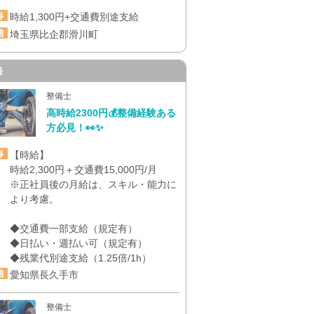
時給1,300円+交通費別途支給
埼玉県比企郡滑川町
海
整備士
高時給2300円💰整備経験ある
方必見！👀✨
【時給】
時給2,300円＋交通費15,000円/月
※正社員後の月給は、スキル・能力に
より考慮。
◆交通費一部支給（規定有）
◆日払い・週払い可（規定有）
◆残業代別途支給（1.25倍/1h）
愛知県長久手市
整備士