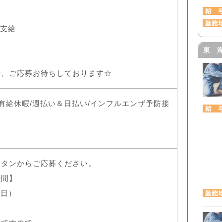
部支給
東 
せ、ご応募お待ちしております☆
/有給休暇/週払い＆日払い/インフルエンザ予防接
ボタンからご応募ください。
時間】
平日）