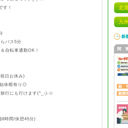
です！
分
らバス5分
関 
＆自転車通勤OK！
日祝日お休み)
始休暇有り◎
行にも行けます(^_-)-☆
働8時間/休憩45分)