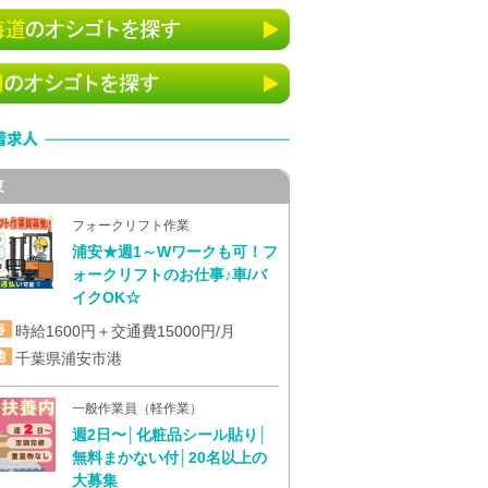
東
フォークリフト作業
浦安★週1～Wワークも可！フ
ォークリフトのお仕事♪車/バ
イクOK☆
時給1600円＋交通費15000円/月
千葉県浦安市港
一般作業員（軽作業）
週2日〜│化粧品シール貼り│
無料まかない付│20名以上の
大募集