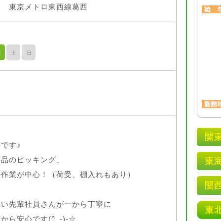
東京メトロ東西線葛西
金
土
日
です♪
商品のピッキング、
の作業が中心！（荷受、棚入れもあり）
しい先輩社員さんが一から丁寧に
ら安心です(^_-)-☆