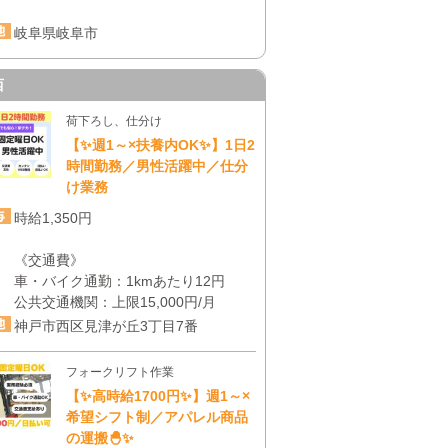
岐阜県岐阜市
西
荷下ろし、仕分け
【✨週1～×扶養内OK✨】1日2
時間勤務／男性活躍中／仕分
け業務
時給1,350円
《交通費》
車・バイク通勤：1kmあたり12円
公共交通機関：上限15,000円/月
神戸市西区見津が丘3丁目7番
フォークリフト作業
【✨高時給1700円✨】週1～×
希望シフト制／アパレル商品
の運搬🐣✨