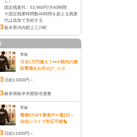
し）
固定残業代：53,960円/月40時間
※固定残業時間数40時間を超える残業
代は追加で支給する
栃木県河内郡上三川町
海
警備
日当1万円越え？👀✨館内の施
設警備をお任せ(^_-)-☆
日給11000円～
岐阜県岐阜市茜部寺屋敷
警備
警備STAFF募集中✨週2日～
自由シフトで対応可能🐤
日給11000円～