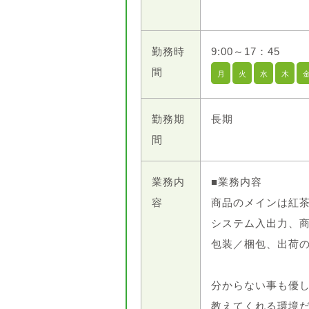
勤務時
9:00～17：45
間
月
火
水
木
勤務期
長期
間
業務内
■業務内容
容
商品のメインは紅茶
システム入出力、
包装／梱包、出荷
分からない事も優
教えてくれる環境だか