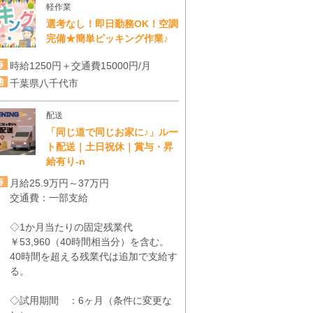
軽作業
選考なし！即日勤務OK！空調
完備★簡単ピッキング作業♪
時給1250円＋交通費15000円/月
千葉県八千代市
配送
「同じ道で同じお家に♪」ルー
ト配送｜土日祝休｜賞与・昇
給有り-n
月給25.9万円～37万円
交通費：一部支給
◇1か月当たりの固定残業代
￥53,960（40時間相当分）を含む。
40時間を超える残業代は追加で支給す
る。
◇試用期間 ：6ヶ月（条件に変更な