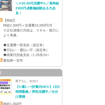
＼✨20,30代活躍中✨／高時給
2300円💰整備経験ある方必
見！
【時給】
時給2,300円＋交通費15,000円/月
※正社員後の月給は、スキル・能力に
より考慮。
◆交通費一部支給（規定有）
◆日払い・週払い可（規定有）
◆残業代別途支給（1.25倍/1h）
愛知県一宮市
西
荷下ろし、仕分け
【✨週1～×扶養内OK✨】1日2
時間勤務／男性活躍中／仕分
け業務
時給1,350円