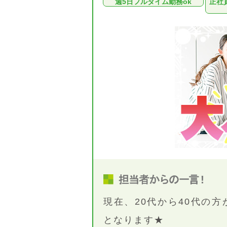
週5日フルタイム勤務ok
正社
現在、20代から40代の
となります★