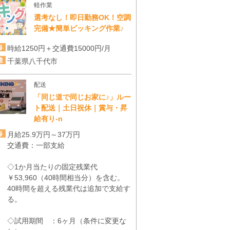
軽作業
選考なし！即日勤務OK！空調
完備★簡単ピッキング作業♪
時給1250円＋交通費15000円/月
千葉県八千代市
配送
「同じ道で同じお家に♪」ルー
ト配送｜土日祝休｜賞与・昇
給有り-n
月給25.9万円～37万円
交通費：一部支給
◇1か月当たりの固定残業代
￥53,960（40時間相当分）を含む。
40時間を超える残業代は追加で支給す
る。
◇試用期間 ：6ヶ月（条件に変更な