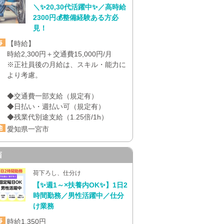
＼✨20,30代活躍中✨／高時給
2300円💰整備経験ある方必
見！
【時給】
時給2,300円＋交通費15,000円/月
※正社員後の月給は、スキル・能力に
より考慮。
◆交通費一部支給（規定有）
◆日払い・週払い可（規定有）
◆残業代別途支給（1.25倍/1h）
愛知県一宮市
西
荷下ろし、仕分け
【✨週1～×扶養内OK✨】1日2
時間勤務／男性活躍中／仕分
け業務
時給1,350円