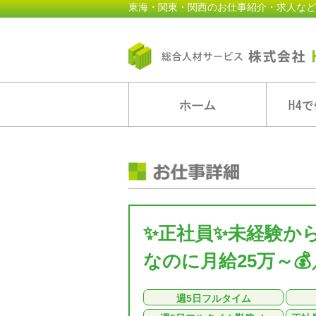
東海・関東・関西のお仕事紹介・求人など
✨正社員✨未経験か
なのに月給25万～💰
週5日フルタイム