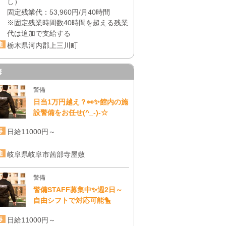
し）
固定残業代：53,960円/月40時間
※固定残業時間数40時間を超える残業
代は追加で支給する
栃木県河内郡上三川町
海
警備
日当1万円越え？👀✨館内の施
設警備をお任せ(^_-)-☆
日給11000円～
岐阜県岐阜市茜部寺屋敷
警備
警備STAFF募集中✨週2日～
自由シフトで対応可能🐤
日給11000円～