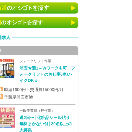
東
フォークリフト作業
浦安★週1～Wワークも可！フ
ォークリフトのお仕事♪車/バ
イクOK☆
時給1600円＋交通費15000円/月
千葉県浦安市港
一般作業員（軽作業）
週2日〜│化粧品シール貼り│
無料まかない付│20名以上の
大募集