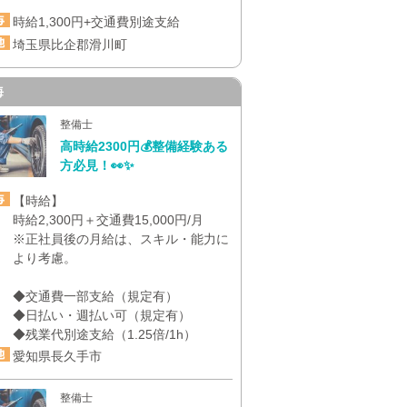
時給1,300円+交通費別途支給
埼玉県比企郡滑川町
海
整備士
高時給2300円💰整備経験ある
方必見！👀✨
【時給】
時給2,300円＋交通費15,000円/月
※正社員後の月給は、スキル・能力に
より考慮。
◆交通費一部支給（規定有）
◆日払い・週払い可（規定有）
◆残業代別途支給（1.25倍/1h）
愛知県長久手市
整備士