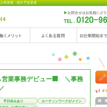
人材派遣・紹介予定派遣
ら営業事務デビュー🏢 ＼事務
／
関 
平日休みあり
ルーティンワークがメイン