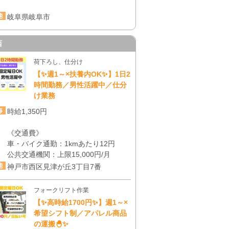
岐阜県岐阜市
西
荷下ろし、仕分け
【✨週1～×扶養内OK✨】1日2
時間勤務／男性活躍中／仕分
け業務
時給1,350円
《交通費》
車・バイク通勤：1kmあたり12円
公共交通機関：上限15,000円/月
神戸市西区見津が丘3丁目7番
フォークリフト作業
【✨高時給1700円✨】週1～×
希望シフト制／アパレル商品
の運搬🐣✨