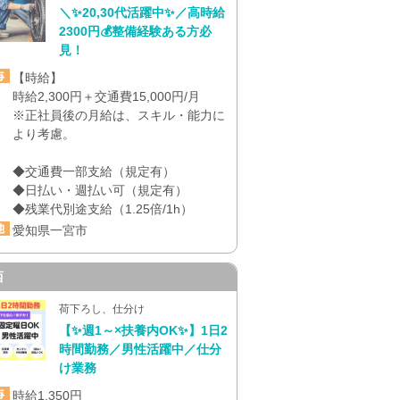
＼✨20,30代活躍中✨／高時給
2300円💰整備経験ある方必
見！
【時給】
時給2,300円＋交通費15,000円/月
※正社員後の月給は、スキル・能力に
より考慮。
◆交通費一部支給（規定有）
◆日払い・週払い可（規定有）
◆残業代別途支給（1.25倍/1h）
愛知県一宮市
西
荷下ろし、仕分け
【✨週1～×扶養内OK✨】1日2
時間勤務／男性活躍中／仕分
け業務
時給1,350円