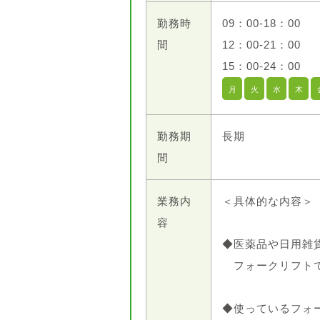
勤務時
09：00-18：00
間
12：00-21：00
15：00-24：00
月
火
水
木
勤務期
長期
間
業務内
＜具体的な内容＞
容
◆医薬品や日用雑
フォークリフトで
◆使っているフォ