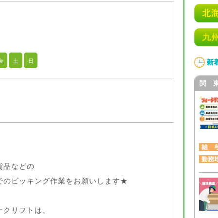
金
土
日
関 
貨品などの
のピッキング作業をお願いします★
ークリフトは、