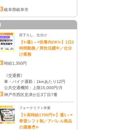
岐阜県岐阜市
西
荷下ろし、仕分け
【✨週1～×扶養内OK✨】1日2
時間勤務／男性活躍中／仕分
け業務
時給1,350円
《交通費》
車・バイク通勤：1kmあたり12円
公共交通機関：上限15,000円/月
神戸市西区見津が丘3丁目7番
フォークリフト作業
【✨高時給1700円✨】週1～×
希望シフト制／アパレル商品
の運搬🐣✨