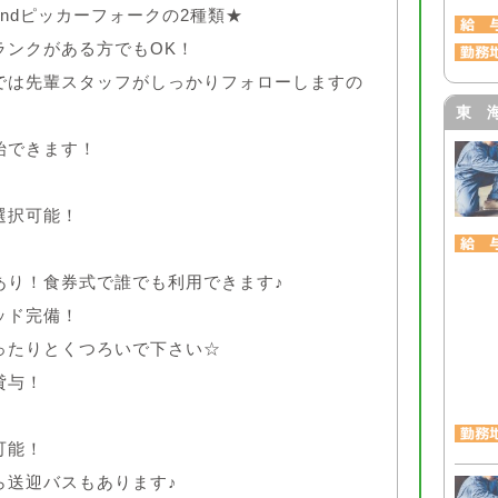
ndピッカーフォークの2種類★
ンクがある方でもOK！
は先輩スタッフがしっかりフォローしますの
東 
始できます！
選択可能！
あり！食券式で誰でも利用できます♪
ッド完備！
たりとくつろいで下さい☆
貸与！
可能！
送迎バスもあります♪