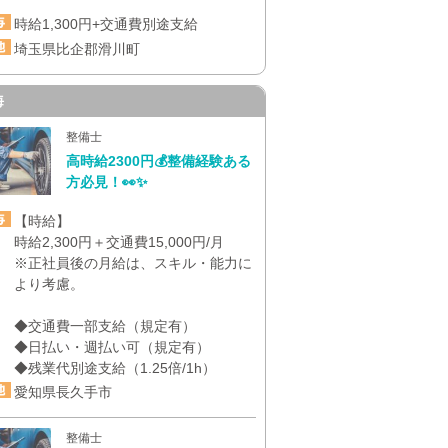
時給1,300円+交通費別途支給
埼玉県比企郡滑川町
海
整備士
高時給2300円💰整備経験ある
方必見！👀✨
【時給】
時給2,300円＋交通費15,000円/月
※正社員後の月給は、スキル・能力に
より考慮。
◆交通費一部支給（規定有）
◆日払い・週払い可（規定有）
◆残業代別途支給（1.25倍/1h）
愛知県長久手市
整備士