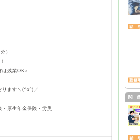
5分）
了！
残業OK♪
ます＼(^o^)／
関 
険・厚生年金保険・労災