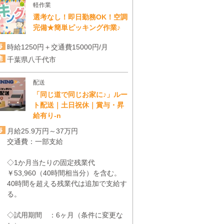
軽作業
選考なし！即日勤務OK！空調
完備★簡単ピッキング作業♪
時給1250円＋交通費15000円/月
千葉県八千代市
配送
「同じ道で同じお家に♪」ルー
ト配送｜土日祝休｜賞与・昇
給有り-n
月給25.9万円～37万円
交通費：一部支給
◇1か月当たりの固定残業代
￥53,960（40時間相当分）を含む。
40時間を超える残業代は追加で支給す
る。
◇試用期間 ：6ヶ月（条件に変更な