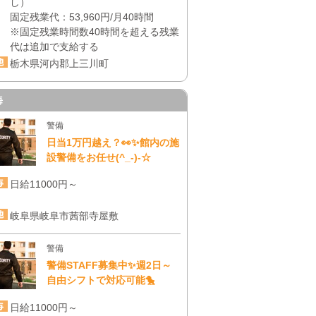
し）
固定残業代：53,960円/月40時間
※固定残業時間数40時間を超える残業
代は追加で支給する
栃木県河内郡上三川町
海
警備
日当1万円越え？👀✨館内の施
設警備をお任せ(^_-)-☆
日給11000円～
岐阜県岐阜市茜部寺屋敷
警備
警備STAFF募集中✨週2日～
自由シフトで対応可能🐤
日給11000円～