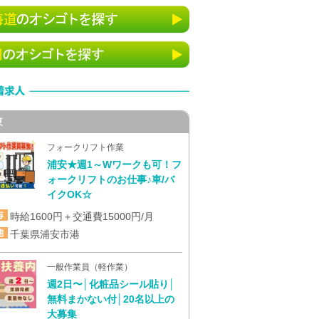
東
フォークリフト作業
浦安★週1～Wワークも可！フ
ォークリフトのお仕事♪車/バ
イクOK☆
時給1600円＋交通費15000円/月
千葉県浦安市港
一般作業員（軽作業）
週2日〜│化粧品シール貼り│
無料まかない付│20名以上の
大募集