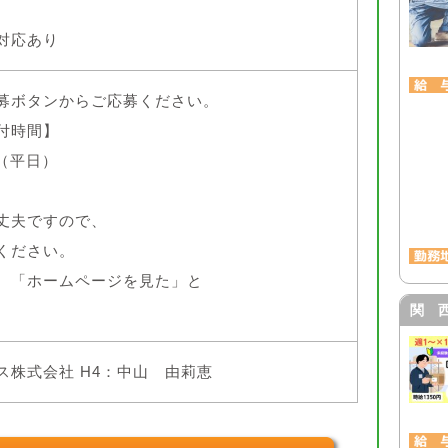
対応あり
募ボタンからご応募ください。
付時間】
0（平日）
丈夫ですので、
ください。
、「ホームページを見た」と
。
関 
ス株式会社 H4：中山 由莉恵