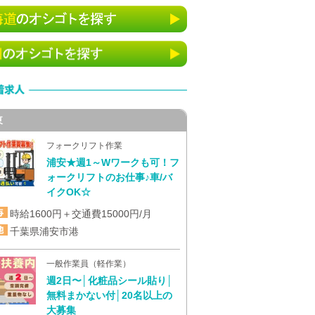
東
フォークリフト作業
浦安★週1～Wワークも可！フ
ォークリフトのお仕事♪車/バ
イクOK☆
時給1600円＋交通費15000円/月
千葉県浦安市港
一般作業員（軽作業）
週2日〜│化粧品シール貼り│
無料まかない付│20名以上の
大募集