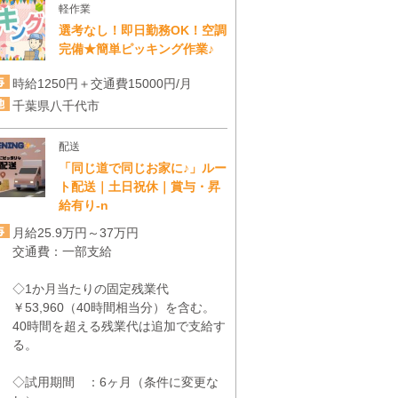
軽作業
選考なし！即日勤務OK！空調
完備★簡単ピッキング作業♪
時給1250円＋交通費15000円/月
千葉県八千代市
配送
「同じ道で同じお家に♪」ルー
ト配送｜土日祝休｜賞与・昇
給有り-n
月給25.9万円～37万円
交通費：一部支給
◇1か月当たりの固定残業代
￥53,960（40時間相当分）を含む。
40時間を超える残業代は追加で支給す
る。
◇試用期間 ：6ヶ月（条件に変更な