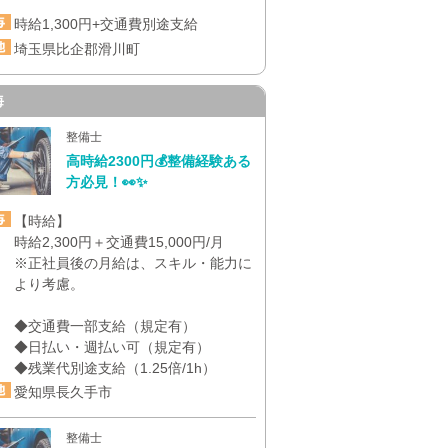
時給1,300円+交通費別途支給
埼玉県比企郡滑川町
海
整備士
高時給2300円💰整備経験ある
方必見！👀✨
【時給】
時給2,300円＋交通費15,000円/月
※正社員後の月給は、スキル・能力に
より考慮。
◆交通費一部支給（規定有）
◆日払い・週払い可（規定有）
◆残業代別途支給（1.25倍/1h）
愛知県長久手市
整備士