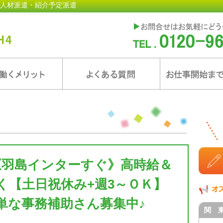
人材派遣・紹介予定派遣
《羽島インターすぐ》高時給＆
く【土日祝休み+週3～ＯＫ】
単な事務補助さん募集中♪
関 