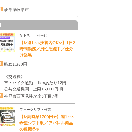
岐阜県岐阜市
西
荷下ろし、仕分け
【✨週1～×扶養内OK✨】1日2
時間勤務／男性活躍中／仕分
け業務
時給1,350円
《交通費》
車・バイク通勤：1kmあたり12円
公共交通機関：上限15,000円/月
神戸市西区見津が丘3丁目7番
フォークリフト作業
【✨高時給1700円✨】週1～×
希望シフト制／アパレル商品
の運搬🐣✨