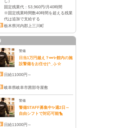
し）
固定残業代：53,960円/月40時間
※固定残業時間数40時間を超える残業
代は追加で支給する
栃木県河内郡上三川町
海
警備
日当1万円越え？👀✨館内の施
設警備をお任せ(^_-)-☆
日給11000円～
岐阜県岐阜市茜部寺屋敷
警備
警備STAFF募集中✨週2日～
自由シフトで対応可能🐤
日給11000円～