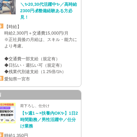
＼✨20,30代活躍中✨／高時給
2300円💰整備経験ある方必
見！
【時給】
時給2,300円＋交通費15,000円/月
※正社員後の月給は、スキル・能力に
より考慮。
◆交通費一部支給（規定有）
◆日払い・週払い可（規定有）
◆残業代別途支給（1.25倍/1h）
愛知県一宮市
西
荷下ろし、仕分け
【✨週1～×扶養内OK✨】1日2
時間勤務／男性活躍中／仕分
け業務
時給1,350円