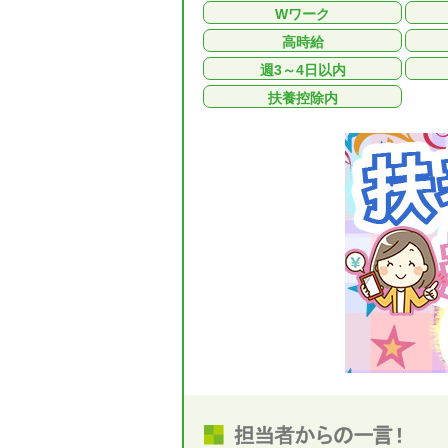
Wワーク
高時給
週3～4日以内
扶養控除内