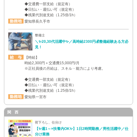
◆交通費一部支給（規定有）
◆日払い・週払い可（規定有）
◆残業代別途支給（1.25倍/1h）
愛知県長久手市
整備士
＼✨20,30代活躍中✨／高時給2300円💰整備経験ある方必
見！
【時給】
時給2,300円＋交通費15,000円/月
※正社員後の月給は、スキル・能力により考慮。
◆交通費一部支給（規定有）
◆日払い・週払い可（規定有）
◆残業代別途支給（1.25倍/1h）
愛知県一宮市
関 西
荷下ろし、仕分け
【✨週1～×扶養内OK✨】1日2時間勤務／男性活躍中／仕
分け業務