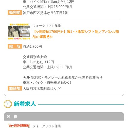
車・バイク通勤：1kmあたり12円
公共交通機関：上限15,000円/月
神戸市西区見津が丘3丁目7番
フォークリフト作業
【✨高時給1700円✨】週1～×希望シフト制／アパレル商
品の運搬🐣✨
時給1,700円
交通費別途支給
車：1kmあたり12円
公共交通機関：上限15,000円/月
★JR茨木駅・モノレール彩都西駅から無料送迎あり
※車・バイク・自転車通勤OK！
大阪府茨木市彩都はなだ
関 東
フォークリフト作業