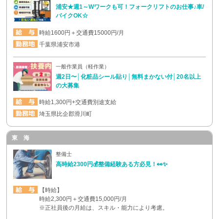
浦安★週1～Wワークも可！フォークリフトのお仕事♪車/
バイクOK☆
時給1600円＋交通費15000円/月
千葉県浦安市港
一般作業員（軽作業）
週2日〜│化粧品シール貼り│無料まかない付│20名以上
の大募集
時給1,300円+交通費別途支給
埼玉県比企郡滑川町
東 海
整備士
高時給2300円💰整備経験ある方必見！👀✨
【時給】
時給2,300円＋交通費15,000円/月
※正社員後の月給は、スキル・能力により考慮。