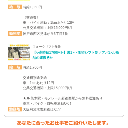
時給1,350円
《交通費》
車・バイク通勤：1kmあたり12円
公共交通機関：上限15,000円/月
神戸市西区見津が丘3丁目7番
フォークリフト作業
【✨高時給1700円✨】週1～×希望シフト制／アパレル商
品の運搬🐣✨
時給1,700円
交通費別途支給
車：1kmあたり12円
公共交通機関：上限15,000円/月
★JR茨木駅・モノレール彩都西駅から無料送迎あり
※車・バイク・自転車通勤OK！
大阪府茨木市彩都はなだ