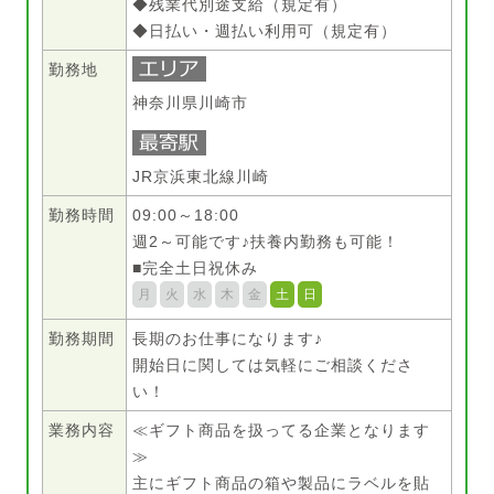
◆残業代別途支給（規定有）
◆日払い・週払い利用可（規定有）
勤務地
神奈川県川崎市
JR京浜東北線川崎
勤務時間
09:00～18:00
週2～可能です♪扶養内勤務も可能！
■完全土日祝休み
月
火
水
木
金
土
日
勤務期間
長期のお仕事になります♪
開始日に関しては気軽にご相談くださ
い！
業務内容
≪ギフト商品を扱ってる企業となります
≫
主にギフト商品の箱や製品にラベルを貼