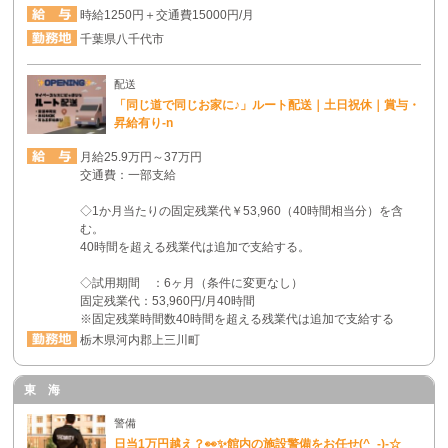
時給1250円＋交通費15000円/月
千葉県八千代市
配送
「同じ道で同じお家に♪」ルート配送｜土日祝休｜賞与・
昇給有り-n
月給25.9万円～37万円
交通費：一部支給
◇1か月当たりの固定残業代￥53,960（40時間相当分）を含
む。
40時間を超える残業代は追加で支給する。
◇試用期間 ：6ヶ月（条件に変更なし）
固定残業代：53,960円/月40時間
※固定残業時間数40時間を超える残業代は追加で支給する
栃木県河内郡上三川町
東 海
警備
日当1万円越え？👀✨館内の施設警備をお任せ(^_-)-☆