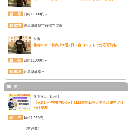
日給11000円～
岐阜県岐阜市茜部寺屋敷
警備
警備STAFF募集中✨週2日～自由シフトで対応可能🐤
日給11000円～
岐阜県岐阜市
関 西
荷下ろし、仕分け
【✨週1～×扶養内OK✨】1日2時間勤務／男性活躍中／仕
分け業務
時給1,350円
《交通費》