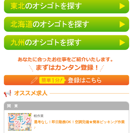
関 東
軽作業
選考なし！即日勤務OK！空調完備★簡単ピッキング作業
♪