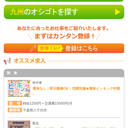
関 東
軽作業
選考なし！即日勤務OK！空調完備★簡単ピッキング作業
♪
時給1250円＋交通費15000円/月
千葉県八千代市
配送