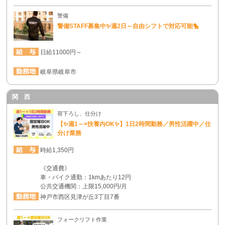
警備
警備STAFF募集中✨週2日～自由シフトで対応可能🐤
日給11000円～
岐阜県岐阜市
関 西
荷下ろし、仕分け
【✨週1～×扶養内OK✨】1日2時間勤務／男性活躍中／仕
分け業務
時給1,350円
《交通費》
車・バイク通勤：1kmあたり12円
公共交通機関：上限15,000円/月
神戸市西区見津が丘3丁目7番
フォークリフト作業