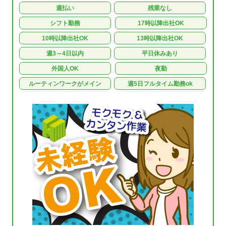
週払い
残業なし
シフト勤務
17時以降出社OK
10時以降出社OK
13時以降出社OK
週3～4日以内
平日休みあり
外国人OK
夜勤
ルーティンワークがメイン
週5日フルタイム勤務ok