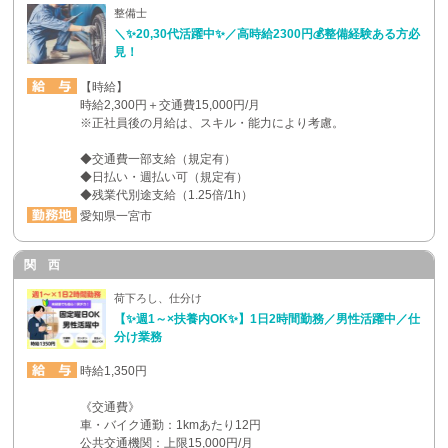
整備士
＼✨20,30代活躍中✨／高時給2300円💰整備経験ある方必
見！
【時給】
時給2,300円＋交通費15,000円/月
※正社員後の月給は、スキル・能力により考慮。
◆交通費一部支給（規定有）
◆日払い・週払い可（規定有）
◆残業代別途支給（1.25倍/1h）
愛知県一宮市
関 西
荷下ろし、仕分け
【✨週1～×扶養内OK✨】1日2時間勤務／男性活躍中／仕
分け業務
時給1,350円
《交通費》
車・バイク通勤：1kmあたり12円
公共交通機関：上限15,000円/月