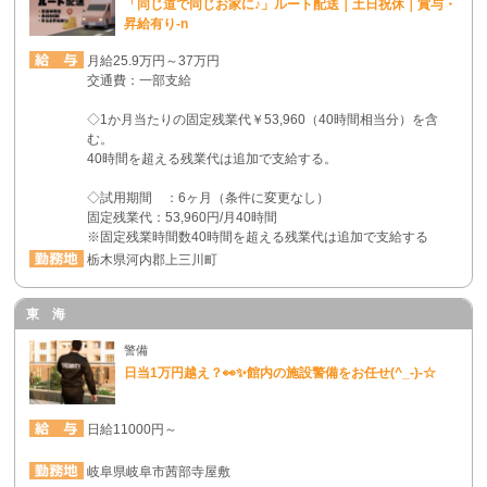
「同じ道で同じお家に♪」ルート配送｜土日祝休｜賞与・
昇給有り-n
月給25.9万円～37万円
交通費：一部支給
◇1か月当たりの固定残業代￥53,960（40時間相当分）を含
む。
40時間を超える残業代は追加で支給する。
◇試用期間 ：6ヶ月（条件に変更なし）
固定残業代：53,960円/月40時間
※固定残業時間数40時間を超える残業代は追加で支給する
栃木県河内郡上三川町
東 海
警備
日当1万円越え？👀✨館内の施設警備をお任せ(^_-)-☆
日給11000円～
岐阜県岐阜市茜部寺屋敷