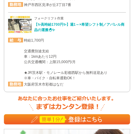
神戸市西区見津が丘3丁目7番
フォークリフト作業
【✨高時給1700円✨】週1～×希望シフト制／アパレル商
品の運搬🐣✨
時給1,700円
交通費別途支給
車：1kmあたり12円
公共交通機関：上限15,000円/月
★JR茨木駅・モノレール彩都西駅から無料送迎あり
※車・バイク・自転車通勤OK！
大阪府茨木市彩都はなだ