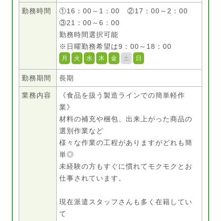
勤務時間
①16：00～1：00 ②17：00～2：00
③21：00～6：00
勤務時間選択可能
※日曜勤務希望は9：00～18：00
月
火
水
木
金
土
日
勤務期間
長期
業務内容
《食品を扱う製造ラインでの簡単軽作
業》
材料の補充や梱包、出来上がった商品の
選別作業など
様々な作業の工程がありますがどれも簡
単◎
未経験の方もすぐに慣れてモクモクとお
仕事されています。
現在派遣スタッフさんも多く在籍してい
て