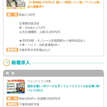
【✨高時給1700円✨】週1～×希望シフト制／アパレル商
品の運搬🐣✨
時給1,700円
交通費別途支給
車：1kmあたり12円
公共交通機関：上限15,000円/月
★JR茨木駅・モノレール彩都西駅から無料送迎あり
※車・バイク・自転車通勤OK！
大阪府茨木市彩都はなだ
関 東
フォークリフト作業
浦安★週1～Wワークも可！フォークリフトのお仕事♪車/
バイクOK☆
時給1600円＋交通費15000円/月
千葉県浦安市港