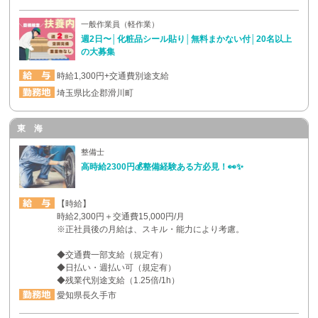
一般作業員（軽作業）
週2日〜│化粧品シール貼り│無料まかない付│20名以上
の大募集
時給1,300円+交通費別途支給
埼玉県比企郡滑川町
東 海
整備士
高時給2300円💰整備経験ある方必見！👀✨
【時給】
時給2,300円＋交通費15,000円/月
※正社員後の月給は、スキル・能力により考慮。
◆交通費一部支給（規定有）
◆日払い・週払い可（規定有）
◆残業代別途支給（1.25倍/1h）
愛知県長久手市