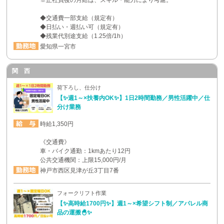
◆交通費一部支給（規定有）
◆日払い・週払い可（規定有）
◆残業代別途支給（1.25倍/1h）
愛知県一宮市
関 西
荷下ろし、仕分け
【✨週1～×扶養内OK✨】1日2時間勤務／男性活躍中／仕
分け業務
時給1,350円
《交通費》
車・バイク通勤：1kmあたり12円
公共交通機関：上限15,000円/月
神戸市西区見津が丘3丁目7番
フォークリフト作業
【✨高時給1700円✨】週1～×希望シフト制／アパレル商
品の運搬🐣✨