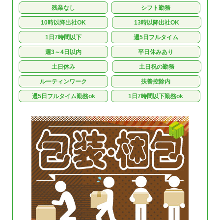
残業なし
シフト勤務
10時以降出社OK
13時以降出社OK
1日7時間以下
週5日フルタイム
週3～4日以内
平日休みあり
土日休み
土日祝の勤務
ルーティンワーク
扶養控除内
週5日フルタイム勤務ok
1日7時間以下勤務ok