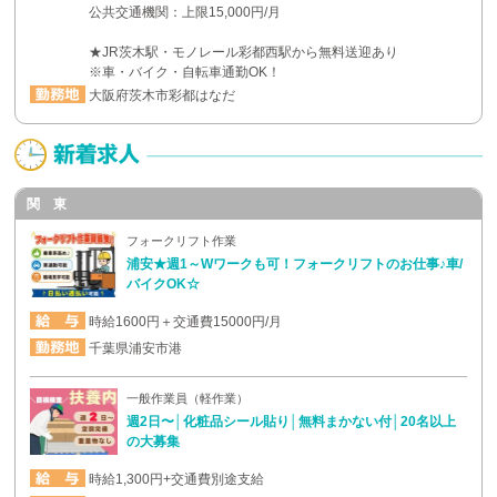
公共交通機関：上限15,000円/月
★JR茨木駅・モノレール彩都西駅から無料送迎あり
※車・バイク・自転車通勤OK！
大阪府茨木市彩都はなだ
関 東
フォークリフト作業
浦安★週1～Wワークも可！フォークリフトのお仕事♪車/
バイクOK☆
時給1600円＋交通費15000円/月
千葉県浦安市港
一般作業員（軽作業）
週2日〜│化粧品シール貼り│無料まかない付│20名以上
の大募集
時給1,300円+交通費別途支給