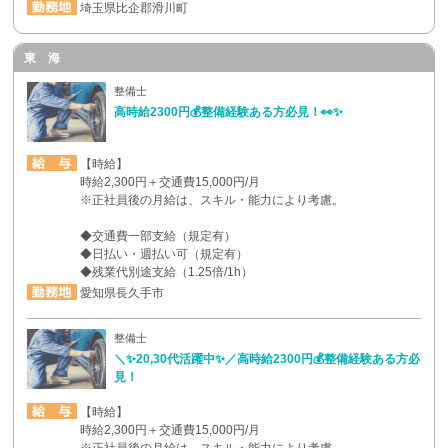
埼玉県比企郡滑川町
東 海
整備士
高時給2300円💰整備経験ある方必見！👀✨
【時給】
時給2,300円＋交通費15,000円/月
※正社員後の月給は、スキル・能力により考慮。
◆交通費一部支給（規定有）
◆日払い・週払い可（規定有）
◆残業代別途支給（1.25倍/1h）
愛知県長久手市
整備士
＼✨20,30代活躍中✨／高時給2300円💰整備経験ある方必
見！
【時給】
時給2,300円＋交通費15,000円/月
※正社員後の月給は、スキル・能力により考慮。