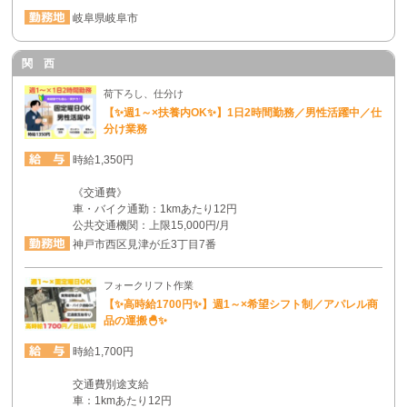
岐阜県岐阜市
関 西
荷下ろし、仕分け
【✨週1～×扶養内OK✨】1日2時間勤務／男性活躍中／仕
分け業務
時給1,350円
《交通費》
車・バイク通勤：1kmあたり12円
公共交通機関：上限15,000円/月
神戸市西区見津が丘3丁目7番
フォークリフト作業
【✨高時給1700円✨】週1～×希望シフト制／アパレル商
品の運搬🐣✨
時給1,700円
交通費別途支給
車：1kmあたり12円