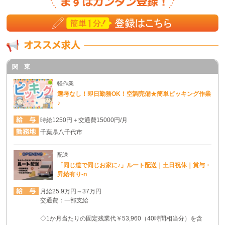
関 東
軽作業
選考なし！即日勤務OK！空調完備★簡単ピッキング作業
♪
時給1250円＋交通費15000円/月
千葉県八千代市
配送
「同じ道で同じお家に♪」ルート配送｜土日祝休｜賞与・
昇給有り-n
月給25.9万円～37万円
交通費：一部支給
◇1か月当たりの固定残業代￥53,960（40時間相当分）を含