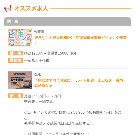
関 東
軽作業
選考なし！即日勤務OK！空調完備★簡単ピッキング作業
♪
時給1250円＋交通費15000円/月
千葉県八千代市
配送
「同じ道で同じお家に♪」ルート配送｜土日祝休｜賞与・
昇給有り-n
月給25.9万円～37万円
交通費：一部支給
◇1か月当たりの固定残業代￥53,960（40時間相当分）を含
む。
40時間を超える残業代は追加で支給する。
◇試用期間 ：6ヶ月（条件に変更なし）