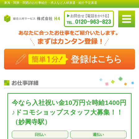
東海・関東・関西のお仕事紹介・求人など人材派遣・紹介予定派遣
今なら入社祝い金10万円☆時給1400円
♪ドコモショップスタッフ大募集！！
（妙興寺駅）
日払い
週払い