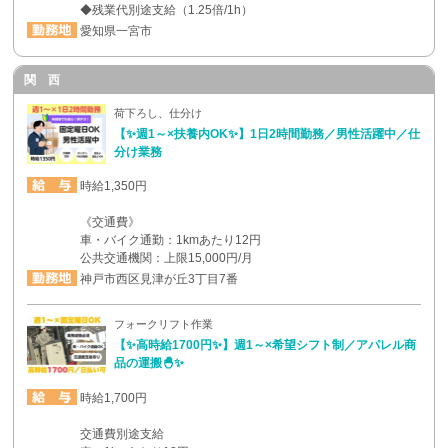
◆残業代別途支給（1.25倍/1h）
愛知県一宮市
関 西
荷下ろし、仕分け
【✨週1～×扶養内OK✨】1日2時間勤務／男性活躍中／仕
分け業務
時給1,350円
《交通費》
車・バイク通勤：1kmあたり12円
公共交通機関：上限15,000円/月
神戸市西区見津が丘3丁目7番
フォークリフト作業
【✨高時給1700円✨】週1～×希望シフト制／アパレル商
品の運搬🐣✨
時給1,700円
交通費別途支給