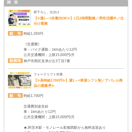
関 西
荷下ろし、仕分け
【✨週1～×扶養内OK✨】1日2時間勤務／男性活躍中／仕
分け業務
時給1,350円
《交通費》
車・バイク通勤：1kmあたり12円
公共交通機関：上限15,000円/月
神戸市西区見津が丘3丁目7番
フォークリフト作業
【✨高時給1700円✨】週1～×希望シフト制／アパレル商
品の運搬🐣✨
時給1,700円
交通費別途支給
車：1kmあたり12円
公共交通機関：上限15,000円/月
★JR茨木駅・モノレール彩都西駅から無料送迎あり