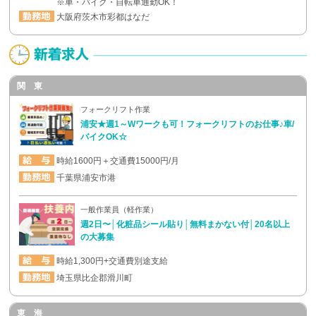
※車・バイク・自転車通勤OK！
大阪府茨木市彩都はなだ
関 東
フォークリフト作業
浦安★週1～Wワークも可！フォークリフトのお仕事♪車/
バイクOK☆
時給1600円＋交通費15000円/月
千葉県浦安市港
一般作業員（軽作業）
週2日〜│化粧品シール貼り│無料まかない付│20名以上
の大募集
時給1,300円+交通費別途支給
埼玉県比企郡滑川町
東 海