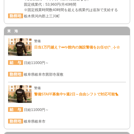
固定残業代：53,960円/月40時間
※固定残業時間数40時間を超える残業代は追加で支給する
栃木県河内郡上三川町
東 海
警備
日当1万円越え？👀✨館内の施設警備をお任せ(^_-)-☆
日給11000円～
岐阜県岐阜市茜部寺屋敷
警備
警備STAFF募集中✨週2日～自由シフトで対応可能🐤
日給11000円～
岐阜県岐阜市