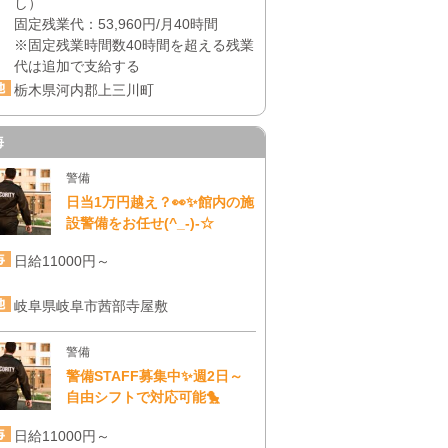
し）
固定残業代：53,960円/月40時間
※固定残業時間数40時間を超える残業
代は追加で支給する
栃木県河内郡上三川町
海
警備
日当1万円越え？👀✨館内の施
設警備をお任せ(^_-)-☆
日給11000円～
岐阜県岐阜市茜部寺屋敷
警備
警備STAFF募集中✨週2日～
自由シフトで対応可能🐤
日給11000円～