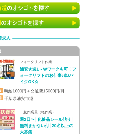
東
フォークリフト作業
浦安★週1～Wワークも可！フ
ォークリフトのお仕事♪車/バ
イクOK☆
時給1600円＋交通費15000円/月
千葉県浦安市港
一般作業員（軽作業）
週2日〜│化粧品シール貼り│
無料まかない付│20名以上の
大募集