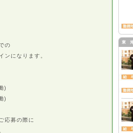
東 
での
インになります。
働)
働)
ご応募の際に
。