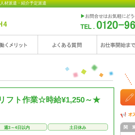
人材派遣・紹介予定派遣
フト作業☆時給¥1,250～★
関 
週3～4日以内
土日休み