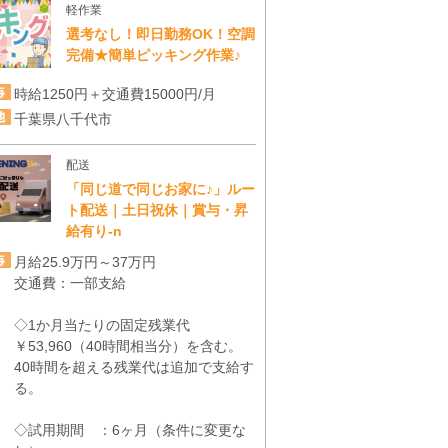
軽作業
選考なし！即日勤務OK！空調
完備★簡単ピッキング作業♪
時給1250円＋交通費15000円/月
千葉県八千代市
配送
「同じ道で同じお家に♪」ルー
ト配送｜土日祝休｜賞与・昇
給有り-n
月給25.9万円～37万円
交通費：一部支給
◇1か月当たりの固定残業代
￥53,960（40時間相当分）を含む。
40時間を超える残業代は追加で支給す
る。
◇試用期間 ：6ヶ月（条件に変更な