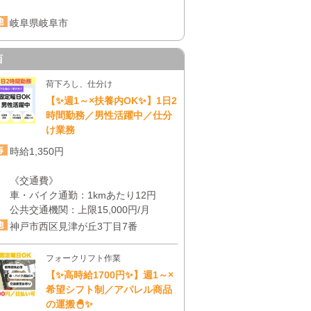
岐阜県岐阜市
西
荷下ろし、仕分け
【✨週1～×扶養内OK✨】1日2
時間勤務／男性活躍中／仕分
け業務
時給1,350円
《交通費》
車・バイク通勤：1kmあたり12円
公共交通機関：上限15,000円/月
神戸市西区見津が丘3丁目7番
フォークリフト作業
【✨高時給1700円✨】週1～×
希望シフト制／アパレル商品
の運搬🐣✨