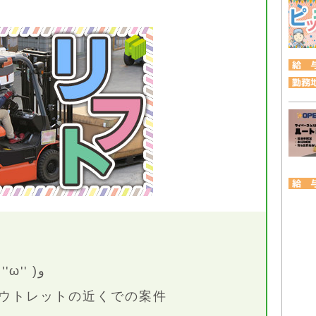
神戸市北区が勤務地です٩( ''ω'' )و
ウトレットの近くでの案件