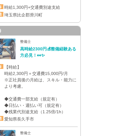
時給1,300円+交通費別途支給
埼玉県比企郡滑川町
海
整備士
高時給2300円💰整備経験ある
方必見！👀✨
【時給】
時給2,300円＋交通費15,000円/月
※正社員後の月給は、スキル・能力に
より考慮。
◆交通費一部支給（規定有）
◆日払い・週払い可（規定有）
◆残業代別途支給（1.25倍/1h）
愛知県長久手市
整備士