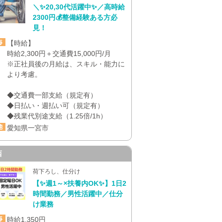
＼✨20,30代活躍中✨／高時給
2300円💰整備経験ある方必
見！
【時給】
時給2,300円＋交通費15,000円/月
※正社員後の月給は、スキル・能力に
より考慮。
◆交通費一部支給（規定有）
◆日払い・週払い可（規定有）
◆残業代別途支給（1.25倍/1h）
愛知県一宮市
西
荷下ろし、仕分け
【✨週1～×扶養内OK✨】1日2
時間勤務／男性活躍中／仕分
け業務
時給1,350円