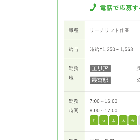
職種
リーチリフト作業
給与
時給¥1,250～1,563
勤務
地
勤務
7:00～16:00
時間
8:00～17:00
月
火
水
木
金