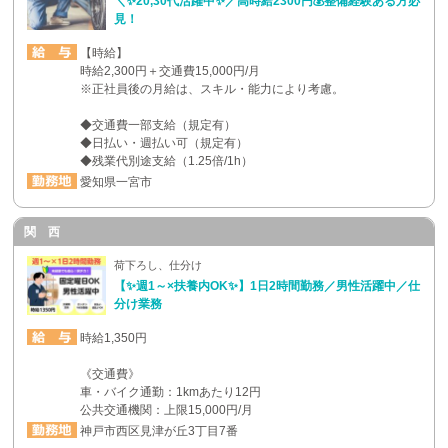
＼✨20,30代活躍中✨／高時給2300円💰整備経験ある方必
見！
【時給】
時給2,300円＋交通費15,000円/月
※正社員後の月給は、スキル・能力により考慮。
◆交通費一部支給（規定有）
◆日払い・週払い可（規定有）
◆残業代別途支給（1.25倍/1h）
愛知県一宮市
関 西
荷下ろし、仕分け
【✨週1～×扶養内OK✨】1日2時間勤務／男性活躍中／仕
分け業務
時給1,350円
《交通費》
車・バイク通勤：1kmあたり12円
公共交通機関：上限15,000円/月
神戸市西区見津が丘3丁目7番