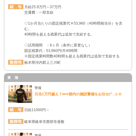
月給25.9万円～37万円
交通費：一部支給
◇1か月当たりの固定残業代￥53,960（40時間相当分）を含
む。
40時間を超える残業代は追加で支給する。
◇試用期間 ：6ヶ月（条件に変更なし）
固定残業代：53,960円/月40時間
※固定残業時間数40時間を超える残業代は追加で支給する
栃木県河内郡上三川町
東 海
警備
日当1万円越え？👀✨館内の施設警備をお任せ(^_-)-☆
日給11000円～
岐阜県岐阜市茜部寺屋敷
警備