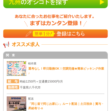
関 東
軽作業
選考なし！即日勤務OK！空調完備★簡単ピッキング作業
♪
時給1250円＋交通費15000円/月
千葉県八千代市
配送
「同じ道で同じお家に♪」ルート配送｜土日祝休｜賞与・
昇給有り-n