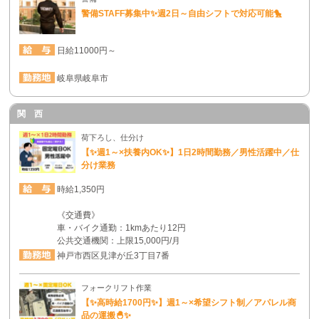
警備STAFF募集中✨週2日～自由シフトで対応可能🐤
日給11000円～
岐阜県岐阜市
関 西
荷下ろし、仕分け
【✨週1～×扶養内OK✨】1日2時間勤務／男性活躍中／仕
分け業務
時給1,350円
《交通費》
車・バイク通勤：1kmあたり12円
公共交通機関：上限15,000円/月
神戸市西区見津が丘3丁目7番
フォークリフト作業
【✨高時給1700円✨】週1～×希望シフト制／アパレル商
品の運搬🐣✨