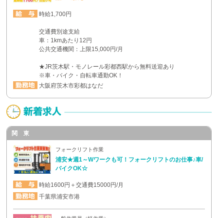
時給1,700円
交通費別途支給
車：1kmあたり12円
公共交通機関：上限15,000円/月
★JR茨木駅・モノレール彩都西駅から無料送迎あり
※車・バイク・自転車通勤OK！
大阪府茨木市彩都はなだ
関 東
フォークリフト作業
浦安★週1～Wワークも可！フォークリフトのお仕事♪車/
バイクOK☆
時給1600円＋交通費15000円/月
千葉県浦安市港