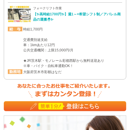
フォークリフト作業
【✨高時給1700円✨】週1～×希望シフト制／アパレル商
品の運搬🐣✨
時給1,700円
交通費別途支給
車：1kmあたり12円
公共交通機関：上限15,000円/月
★JR茨木駅・モノレール彩都西駅から無料送迎あり
※車・バイク・自転車通勤OK！
大阪府茨木市彩都はなだ