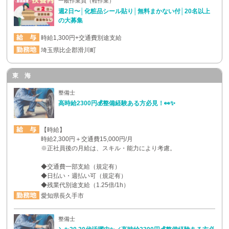
一般作業員（軽作業）
週2日〜│化粧品シール貼り│無料まかない付│20名以上
の大募集
時給1,300円+交通費別途支給
埼玉県比企郡滑川町
東 海
整備士
高時給2300円💰整備経験ある方必見！👀✨
【時給】
時給2,300円＋交通費15,000円/月
※正社員後の月給は、スキル・能力により考慮。
◆交通費一部支給（規定有）
◆日払い・週払い可（規定有）
◆残業代別途支給（1.25倍/1h）
愛知県長久手市
整備士