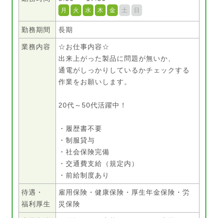
月
火
水
木
金
土
日
勤務期間
長期
業務内容
☆お仕事内容☆
出来上がった製品に問題が無いか、
通電がしっかりしているかチェックする
作業をお願いします。
20代～50代活躍中！
・履歴書不要
・制服貸与
・社会保険完備
・交通費支給（規定内）
・前給制度あり
待遇・
雇用保険・健康保険・厚生年金保険・労
福利厚生
災保険