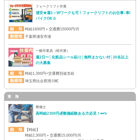
フォークリフト作業
浦安★週1～Wワークも可！フォークリフトのお仕事♪車/
バイクOK☆
時給1600円＋交通費15000円/月
千葉県浦安市港
一般作業員（軽作業）
週2日〜│化粧品シール貼り│無料まかない付│20名以上
の大募集
時給1,300円+交通費別途支給
埼玉県比企郡滑川町
東 海
整備士
高時給2300円💰整備経験ある方必見！👀✨
【時給】
時給2,300円＋交通費15,000円/月