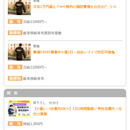
警備
日当1万円越え？👀✨館内の施設警備をお任せ(^_-)-☆
日給11000円～
岐阜県岐阜市茜部寺屋敷
警備
警備STAFF募集中✨週2日～自由シフトで対応可能🐤
日給11000円～
岐阜県岐阜市
関 西
荷下ろし、仕分け
【✨週1～×扶養内OK✨】1日2時間勤務／男性活躍中／仕
分け業務
時給1,350円