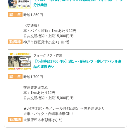
分け業務
時給1,350円
《交通費》
車・バイク通勤：1kmあたり12円
公共交通機関：上限15,000円/月
神戸市西区見津が丘3丁目7番
フォークリフト作業
【✨高時給1700円✨】週1～×希望シフト制／アパレル商
品の運搬🐣✨
時給1,700円
交通費別途支給
車：1kmあたり12円
公共交通機関：上限15,000円/月
★JR茨木駅・モノレール彩都西駅から無料送迎あり
※車・バイク・自転車通勤OK！
大阪府茨木市彩都はなだ