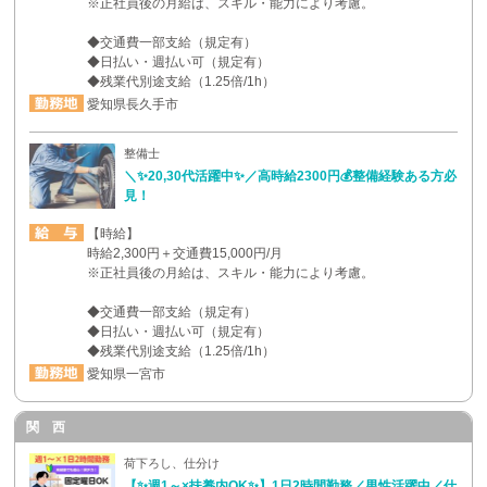
※正社員後の月給は、スキル・能力により考慮。
◆交通費一部支給（規定有）
◆日払い・週払い可（規定有）
◆残業代別途支給（1.25倍/1h）
愛知県長久手市
整備士
＼✨20,30代活躍中✨／高時給2300円💰整備経験ある方必
見！
【時給】
時給2,300円＋交通費15,000円/月
※正社員後の月給は、スキル・能力により考慮。
◆交通費一部支給（規定有）
◆日払い・週払い可（規定有）
◆残業代別途支給（1.25倍/1h）
愛知県一宮市
関 西
荷下ろし、仕分け
【✨週1～×扶養内OK✨】1日2時間勤務／男性活躍中／仕