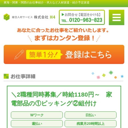
東海・関東・関西のお仕事紹介・求人など人材派遣・紹介予定派遣
＼2職種同時募集／時給1180円～ 家
電部品の①ピッキング②組付け
Wワーク
日払い
週払い
残業月20時間以上