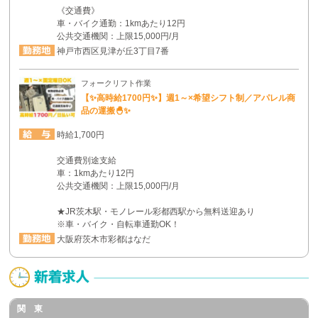
《交通費》
車・バイク通勤：1kmあたり12円
公共交通機関：上限15,000円/月
神戸市西区見津が丘3丁目7番
フォークリフト作業
【✨高時給1700円✨】週1～×希望シフト制／アパレル商
品の運搬🐣✨
時給1,700円
交通費別途支給
車：1kmあたり12円
公共交通機関：上限15,000円/月
★JR茨木駅・モノレール彩都西駅から無料送迎あり
※車・バイク・自転車通勤OK！
大阪府茨木市彩都はなだ
関 東