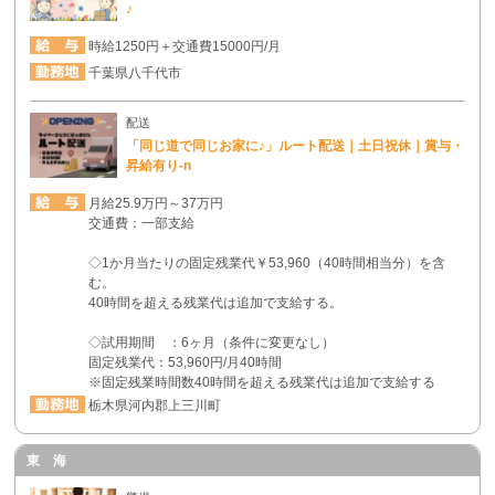
♪
時給1250円＋交通費15000円/月
千葉県八千代市
配送
「同じ道で同じお家に♪」ルート配送｜土日祝休｜賞与・
昇給有り-n
月給25.9万円～37万円
交通費：一部支給
◇1か月当たりの固定残業代￥53,960（40時間相当分）を含
む。
40時間を超える残業代は追加で支給する。
◇試用期間 ：6ヶ月（条件に変更なし）
固定残業代：53,960円/月40時間
※固定残業時間数40時間を超える残業代は追加で支給する
栃木県河内郡上三川町
東 海