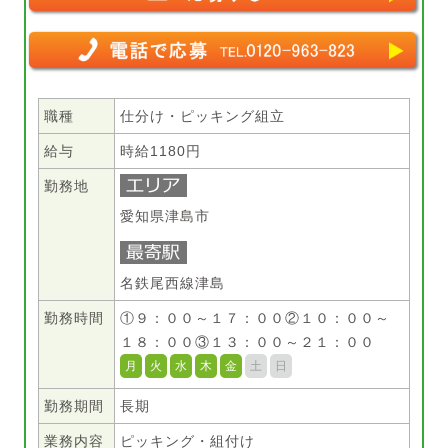
職種
仕分け・ピッキング組立
給与
時給1180円
勤務地
愛知県津島市
名鉄尾西線津島
勤務時間
①９：００～１７：００②１０：００～
１８：００③１３：００～２１：００
月
火
水
木
金
土
日
勤務期間
長期
業務内容
ピッキング・組付け