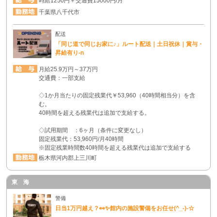
時給1250円＋交通費15000円/月
千葉県八千代市
配送
「同じ道で同じお家に♪」ルート配送｜土日祝休｜賞与・
昇給有り-n
月給25.9万円～37万円
交通費：一部支給
◇1か月当たりの固定残業代￥53,960（40時間相当分）を含
む。
40時間を超える残業代は追加で支給する。
◇試用期間 ：6ヶ月（条件に変更なし）
固定残業代：53,960円/月40時間
※固定残業時間数40時間を超える残業代は追加で支給する
栃木県河内郡上三川町
東 海
警備
日当1万円越え？👀✨館内の施設警備をお任せ(^_-)-☆