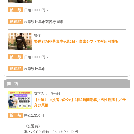
日給11000円～
岐阜県岐阜市茜部寺屋敷
警備
警備STAFF募集中✨週2日～自由シフトで対応可能🐤
日給11000円～
岐阜県岐阜市
関 西
荷下ろし、仕分け
【✨週1～×扶養内OK✨】1日2時間勤務／男性活躍中／仕
分け業務
時給1,350円
《交通費》
車・バイク通勤：1kmあたり12円