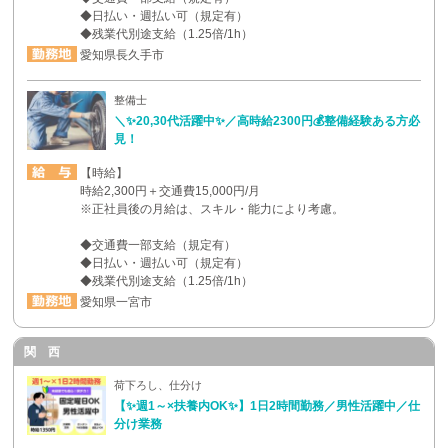
◆日払い・週払い可（規定有）
◆残業代別途支給（1.25倍/1h）
愛知県長久手市
整備士
＼✨20,30代活躍中✨／高時給2300円💰整備経験ある方必
見！
【時給】
時給2,300円＋交通費15,000円/月
※正社員後の月給は、スキル・能力により考慮。
◆交通費一部支給（規定有）
◆日払い・週払い可（規定有）
◆残業代別途支給（1.25倍/1h）
愛知県一宮市
関 西
荷下ろし、仕分け
【✨週1～×扶養内OK✨】1日2時間勤務／男性活躍中／仕
分け業務