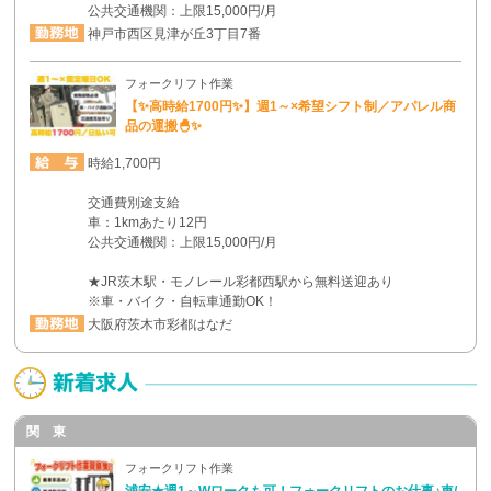
公共交通機関：上限15,000円/月
神戸市西区見津が丘3丁目7番
フォークリフト作業
【✨高時給1700円✨】週1～×希望シフト制／アパレル商
品の運搬🐣✨
時給1,700円
交通費別途支給
車：1kmあたり12円
公共交通機関：上限15,000円/月
★JR茨木駅・モノレール彩都西駅から無料送迎あり
※車・バイク・自転車通勤OK！
大阪府茨木市彩都はなだ
関 東
フォークリフト作業