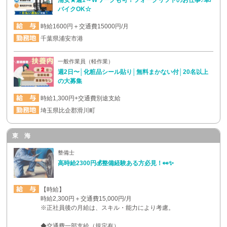
浦安★週1～Wワークも可！フォークリフトのお仕事♪車/
バイクOK☆
時給1600円＋交通費15000円/月
千葉県浦安市港
一般作業員（軽作業）
週2日〜│化粧品シール貼り│無料まかない付│20名以上
の大募集
時給1,300円+交通費別途支給
埼玉県比企郡滑川町
東 海
整備士
高時給2300円💰整備経験ある方必見！👀✨
【時給】
時給2,300円＋交通費15,000円/月
※正社員後の月給は、スキル・能力により考慮。
◆交通費一部支給（規定有）