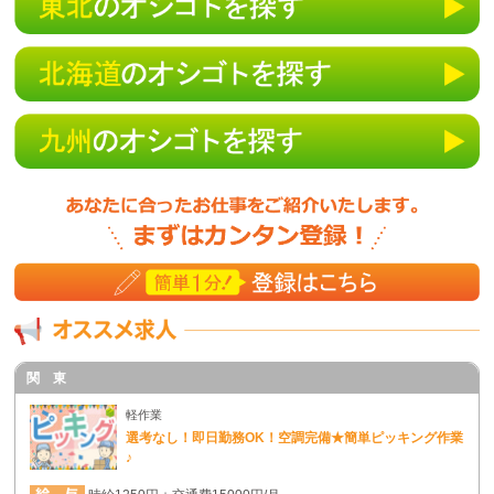
関 東
軽作業
選考なし！即日勤務OK！空調完備★簡単ピッキング作業
♪