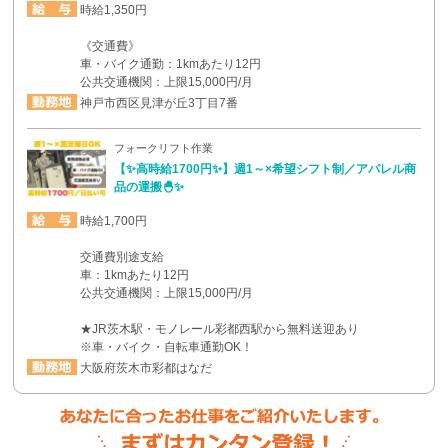
時給1,350円
《交通費》
車・バイク通勤：1kmあたり12円
公共交通機関：上限15,000円/月
神戸市西区見津が丘3丁目7番
フォークリフト作業
【✨高時給1700円✨】週1～×希望シフト制／アパレル商
品の運搬🐣✨
時給1,700円
交通費別途支給
車：1kmあたり12円
公共交通機関：上限15,000円/月
★JR茨木駅・モノレール彩都西駅から無料送迎あり
※車・バイク・自転車通勤OK！
大阪府茨木市彩都はなだ