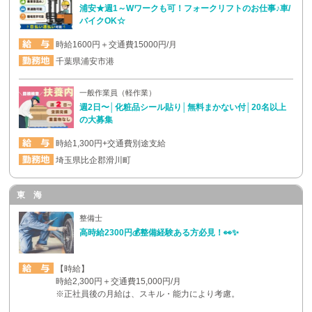
浦安★週1～Wワークも可！フォークリフトのお仕事♪車/
バイクOK☆
時給1600円＋交通費15000円/月
千葉県浦安市港
一般作業員（軽作業）
週2日〜│化粧品シール貼り│無料まかない付│20名以上
の大募集
時給1,300円+交通費別途支給
埼玉県比企郡滑川町
東 海
整備士
高時給2300円💰整備経験ある方必見！👀✨
【時給】
時給2,300円＋交通費15,000円/月
※正社員後の月給は、スキル・能力により考慮。