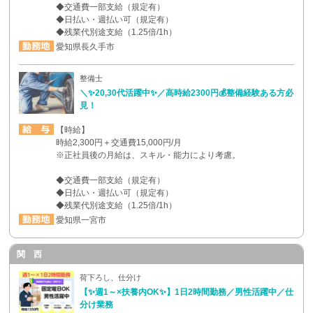
◆交通費一部支給（規定有）
◆日払い・週払い可（規定有）
◆残業代別途支給（1.25倍/1h）
愛知県長久手市
整備士
＼✨20,30代活躍中✨／高時給2300円💰整備経験ある方必
見！
【時給】
時給2,300円＋交通費15,000円/月
※正社員後の月給は、スキル・能力により考慮。
◆交通費一部支給（規定有）
◆日払い・週払い可（規定有）
◆残業代別途支給（1.25倍/1h）
愛知県一宮市
関 西
荷下ろし、仕分け
【✨週1～×扶養内OK✨】1日2時間勤務／男性活躍中／仕
分け業務