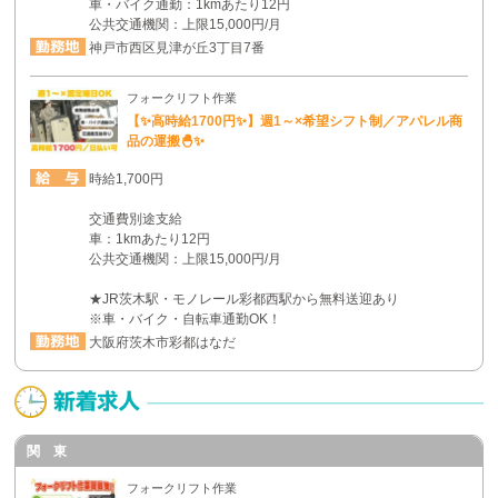
車・バイク通勤：1kmあたり12円
公共交通機関：上限15,000円/月
神戸市西区見津が丘3丁目7番
フォークリフト作業
【✨高時給1700円✨】週1～×希望シフト制／アパレル商
品の運搬🐣✨
時給1,700円
交通費別途支給
車：1kmあたり12円
公共交通機関：上限15,000円/月
★JR茨木駅・モノレール彩都西駅から無料送迎あり
※車・バイク・自転車通勤OK！
大阪府茨木市彩都はなだ
関 東
フォークリフト作業