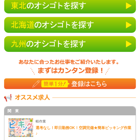
関 東
軽作業
選考なし！即日勤務OK！空調完備★簡単ピッキング作業
♪