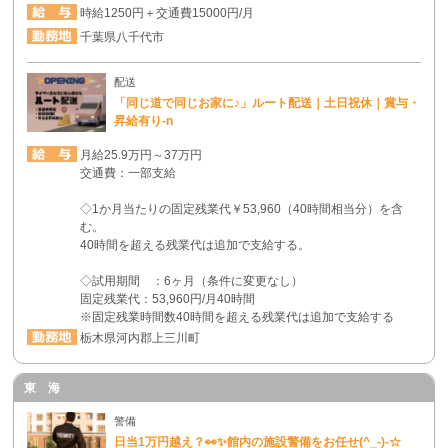
時給1250円＋交通費15000円/月
千葉県八千代市
配送
「同じ道で同じお家に♪」ルート配送｜土日祝休｜賞与・
昇給有り-n
月給25.9万円～37万円
交通費：一部支給
◇1か月当たりの固定残業代￥53,960（40時間相当分）を含
む。
40時間を超える残業代は追加で支給する。
◇試用期間 ：6ヶ月（条件に変更なし）
固定残業代：53,960円/月40時間
※固定残業時間数40時間を超える残業代は追加で支給する
栃木県河内郡上三川町
東 海
警備
日当1万円越え？👀✨館内の施設警備をお任せ(^_-)-☆