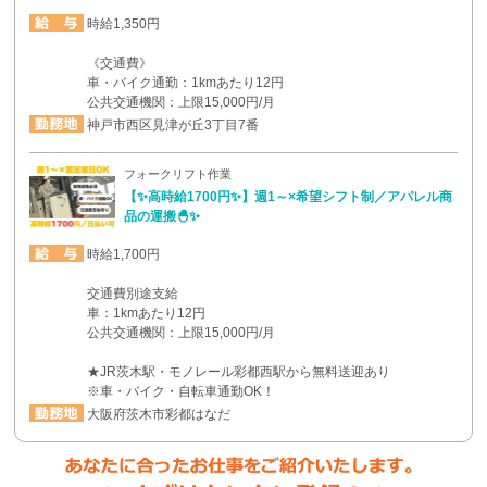
時給1,350円
《交通費》
車・バイク通勤：1kmあたり12円
公共交通機関：上限15,000円/月
神戸市西区見津が丘3丁目7番
フォークリフト作業
【✨高時給1700円✨】週1～×希望シフト制／アパレル商
品の運搬🐣✨
時給1,700円
交通費別途支給
車：1kmあたり12円
公共交通機関：上限15,000円/月
★JR茨木駅・モノレール彩都西駅から無料送迎あり
※車・バイク・自転車通勤OK！
大阪府茨木市彩都はなだ