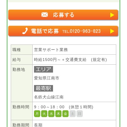
職種
営業サポート業務
給与
時給1500円～＋交通費支給 (規定有)
勤務地
愛知県江南市
名鉄犬山線江南
勤務時間
9：00～18：00 (休憩１時間)
月
火
水
木
金
土
日
勤務期間
長期