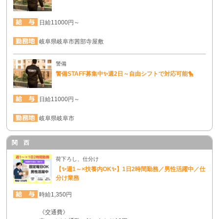
日給11000円～
岐阜県岐阜市茜部寺屋敷
警備
警備STAFF募集中✨週2日～自由シフトで対応可能🐤
日給11000円～
岐阜県岐阜市
関 西
荷下ろし、仕分け
【✨週1～×扶養内OK✨】1日2時間勤務／男性活躍中／仕
分け業務
時給1,350円
《交通費》