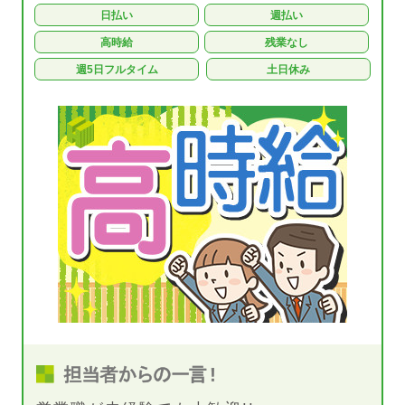
日払い
週払い
高時給
残業なし
週5日フルタイム
土日休み