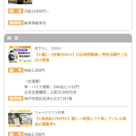
日給11000円～
岐阜県岐阜市
関 西
荷下ろし、仕分け
【✨週1～×扶養内OK✨】1日2時間勤務／男性活躍中／仕
分け業務
時給1,350円
《交通費》
車・バイク通勤：1kmあたり12円
公共交通機関：上限15,000円/月
神戸市西区見津が丘3丁目7番
フォークリフト作業
【✨高時給1700円✨】週1～×希望シフト制／アパレル商
品の運搬🐣✨
時給1,700円