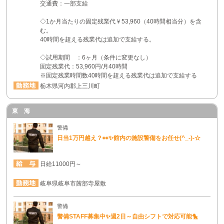
交通費：一部支給
◇1か月当たりの固定残業代￥53,960（40時間相当分）を含
む。
40時間を超える残業代は追加で支給する。
◇試用期間 ：6ヶ月（条件に変更なし）
固定残業代：53,960円/月40時間
※固定残業時間数40時間を超える残業代は追加で支給する
栃木県河内郡上三川町
東 海
警備
日当1万円越え？👀✨館内の施設警備をお任せ(^_-)-☆
日給11000円～
岐阜県岐阜市茜部寺屋敷
警備
警備STAFF募集中✨週2日～自由シフトで対応可能🐤