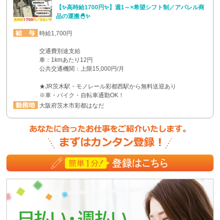
【✨高時給1700円✨】週1～×希望シフト制／アパレル商
品の運搬🐣✨
時給1,700円
交通費別途支給
車：1kmあたり12円
公共交通機関：上限15,000円/月
★JR茨木駅・モノレール彩都西駅から無料送迎あり
※車・バイク・自転車通勤OK！
大阪府茨木市彩都はなだ