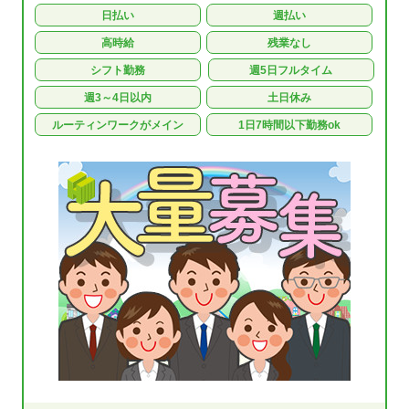
日払い
週払い
高時給
残業なし
シフト勤務
週5日フルタイム
週3～4日以内
土日休み
ルーティンワークがメイン
1日7時間以下勤務ok