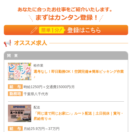
関 東
軽作業
選考なし！即日勤務OK！空調完備★簡単ピッキング作業
♪
時給1250円＋交通費15000円/月
千葉県八千代市
配送
「同じ道で同じお家に♪」ルート配送｜土日祝休｜賞与・
昇給有り-n
月給25.9万円～37万円