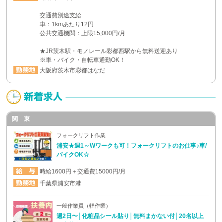
交通費別途支給
車：1kmあたり12円
公共交通機関：上限15,000円/月
★JR茨木駅・モノレール彩都西駅から無料送迎あり
※車・バイク・自転車通勤OK！
大阪府茨木市彩都はなだ
関 東
フォークリフト作業
浦安★週1～Wワークも可！フォークリフトのお仕事♪車/
バイクOK☆
時給1600円＋交通費15000円/月
千葉県浦安市港
一般作業員（軽作業）
週2日〜│化粧品シール貼り│無料まかない付│20名以上