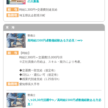
の大募集
時給1,300円+交通費別途支給
埼玉県比企郡滑川町
東 海
整備士
高時給2300円💰整備経験ある方必見！👀✨
【時給】
時給2,300円＋交通費15,000円/月
※正社員後の月給は、スキル・能力により考慮。
◆交通費一部支給（規定有）
◆日払い・週払い可（規定有）
◆残業代別途支給（1.25倍/1h）
愛知県長久手市
整備士
＼✨20,30代活躍中✨／高時給2300円💰整備経験ある方必
見！