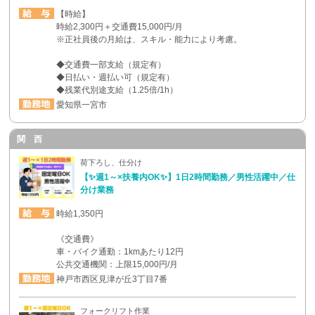
【時給】
時給2,300円＋交通費15,000円/月
※正社員後の月給は、スキル・能力により考慮。
◆交通費一部支給（規定有）
◆日払い・週払い可（規定有）
◆残業代別途支給（1.25倍/1h）
愛知県一宮市
関 西
荷下ろし、仕分け
【✨週1～×扶養内OK✨】1日2時間勤務／男性活躍中／仕
分け業務
時給1,350円
《交通費》
車・バイク通勤：1kmあたり12円
公共交通機関：上限15,000円/月
神戸市西区見津が丘3丁目7番
フォークリフト作業