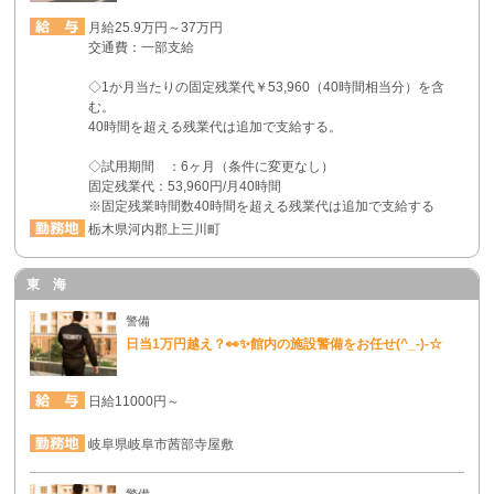
月給25.9万円～37万円
交通費：一部支給
◇1か月当たりの固定残業代￥53,960（40時間相当分）を含
む。
40時間を超える残業代は追加で支給する。
◇試用期間 ：6ヶ月（条件に変更なし）
固定残業代：53,960円/月40時間
※固定残業時間数40時間を超える残業代は追加で支給する
栃木県河内郡上三川町
東 海
警備
日当1万円越え？👀✨館内の施設警備をお任せ(^_-)-☆
日給11000円～
岐阜県岐阜市茜部寺屋敷
警備