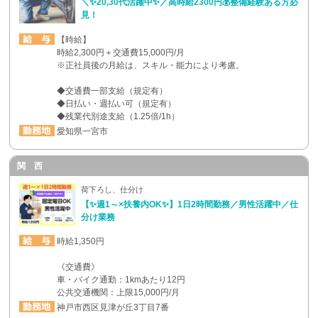
＼✨20,30代活躍中✨／高時給2300円💰整備経験ある方必
見！
【時給】
時給2,300円＋交通費15,000円/月
※正社員後の月給は、スキル・能力により考慮。
◆交通費一部支給（規定有）
◆日払い・週払い可（規定有）
◆残業代別途支給（1.25倍/1h）
愛知県一宮市
関 西
荷下ろし、仕分け
【✨週1～×扶養内OK✨】1日2時間勤務／男性活躍中／仕
分け業務
時給1,350円
《交通費》
車・バイク通勤：1kmあたり12円
公共交通機関：上限15,000円/月
神戸市西区見津が丘3丁目7番