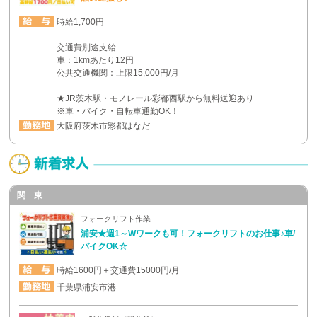
時給1,700円
交通費別途支給
車：1kmあたり12円
公共交通機関：上限15,000円/月
★JR茨木駅・モノレール彩都西駅から無料送迎あり
※車・バイク・自転車通勤OK！
大阪府茨木市彩都はなだ
関 東
フォークリフト作業
浦安★週1～Wワークも可！フォークリフトのお仕事♪車/
バイクOK☆
時給1600円＋交通費15000円/月
千葉県浦安市港