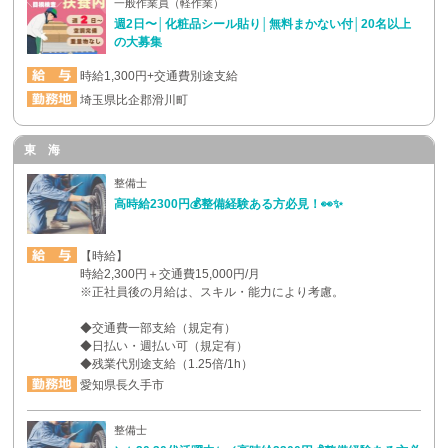
一般作業員（軽作業）
週2日〜│化粧品シール貼り│無料まかない付│20名以上
の大募集
時給1,300円+交通費別途支給
埼玉県比企郡滑川町
東 海
整備士
高時給2300円💰整備経験ある方必見！👀✨
【時給】
時給2,300円＋交通費15,000円/月
※正社員後の月給は、スキル・能力により考慮。
◆交通費一部支給（規定有）
◆日払い・週払い可（規定有）
◆残業代別途支給（1.25倍/1h）
愛知県長久手市
整備士