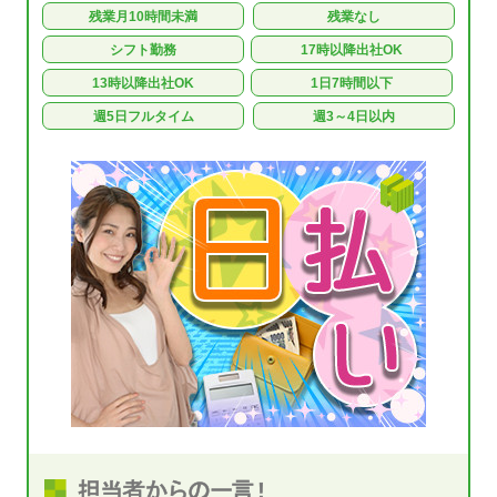
残業月10時間未満
残業なし
シフト勤務
17時以降出社OK
13時以降出社OK
1日7時間以下
週5日フルタイム
週3～4日以内