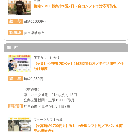
警備STAFF募集中✨週2日～自由シフトで対応可能🐤
日給11000円～
岐阜県岐阜市
関 西
荷下ろし、仕分け
【✨週1～×扶養内OK✨】1日2時間勤務／男性活躍中／仕
分け業務
時給1,350円
《交通費》
車・バイク通勤：1kmあたり12円
公共交通機関：上限15,000円/月
神戸市西区見津が丘3丁目7番
フォークリフト作業
【✨高時給1700円✨】週1～×希望シフト制／アパレル商
品の運搬🐣✨