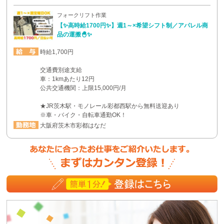
フォークリフト作業
【✨高時給1700円✨】週1～×希望シフト制／アパレル商
品の運搬🐣✨
時給1,700円
交通費別途支給
車：1kmあたり12円
公共交通機関：上限15,000円/月
★JR茨木駅・モノレール彩都西駅から無料送迎あり
※車・バイク・自転車通勤OK！
大阪府茨木市彩都はなだ