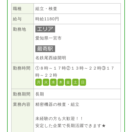
職種
組立・検査
給与
時給1180円
勤務地
愛知県一宮市
名鉄尾西線開明
勤務時間
①８時～１７時②１３時～２２時③１７
時～２２時
月
火
水
木
金
土
日
勤務期間
長期
業務内容
精密機器の検査・組立
未経験の方も大歓迎！！
安定した企業で長期活躍できます★