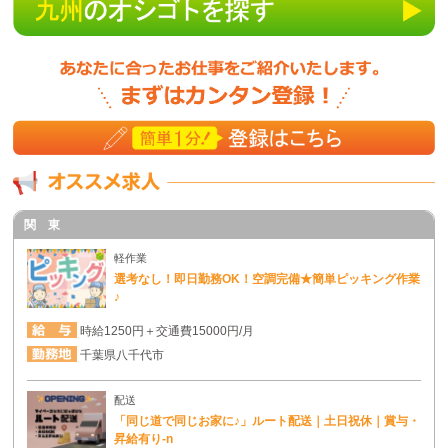
関 東
軽作業
選考なし！即日勤務OK！空調完備★簡単ピッキング作業
♪
時給1250円＋交通費15000円/月
千葉県八千代市
配送
「同じ道で同じお家に♪」ルート配送｜土日祝休｜賞与・
昇給有り-n