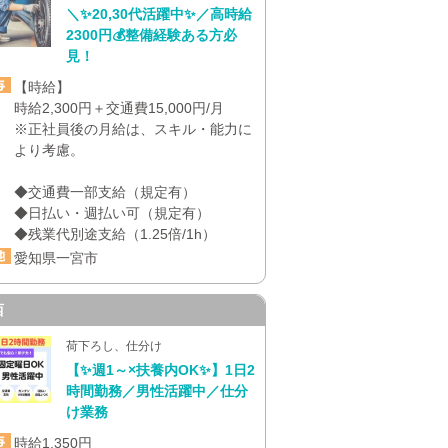
＼✨20,30代活躍中✨／高時給
2300円💰整備経験ある方必
見！
【時給】
時給2,300円＋交通費15,000円/月
※正社員後の月給は、スキル・能力に
より考慮。
◆交通費一部支給（規定有）
◆日払い・週払い可（規定有）
◆残業代別途支給（1.25倍/1h）
愛知県一宮市
西
荷下ろし、仕分け
【✨週1～×扶養内OK✨】1日2
時間勤務／男性活躍中／仕分
け業務
時給1,350円