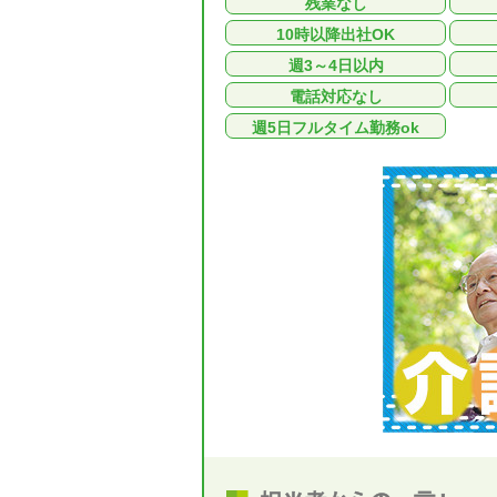
残業なし
10時以降出社OK
週3～4日以内
電話対応なし
週5日フルタイム勤務ok