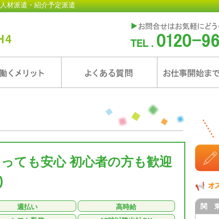
人材派遣・紹介予定派遣
あっても安心 初心者の方も歓迎
)
関 
週払い
高時給