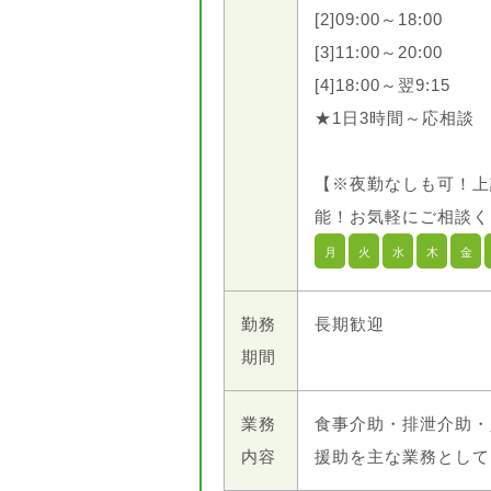
[2]09:00～18:00
[3]11:00～20:00
[4]18:00～翌9:15
★1日3時間～応相談
【※夜勤なしも可！上
能！お気軽にご相談く
月
火
水
木
金
勤務
長期歓迎
期間
業務
食事介助・排泄介助・
内容
援助を主な業務として