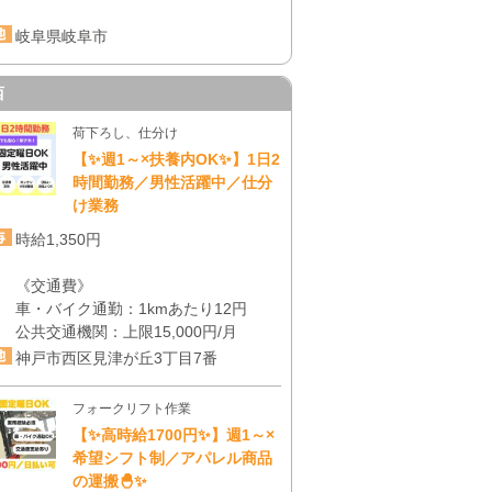
岐阜県岐阜市
西
荷下ろし、仕分け
【✨週1～×扶養内OK✨】1日2
時間勤務／男性活躍中／仕分
け業務
時給1,350円
《交通費》
車・バイク通勤：1kmあたり12円
公共交通機関：上限15,000円/月
神戸市西区見津が丘3丁目7番
フォークリフト作業
【✨高時給1700円✨】週1～×
希望シフト制／アパレル商品
の運搬🐣✨