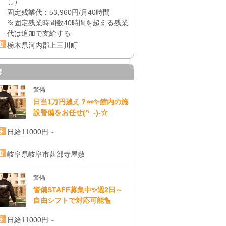
し）
固定残業代：53,960円/月40時間
※固定残業時間数40時間を超える残業
代は追加で支給する
栃木県河内郡上三川町
海
警備
日当1万円越え？👀✨館内の施
設警備をお任せ(^_-)-☆
日給11000円～
岐阜県岐阜市茜部寺屋敷
警備
警備STAFF募集中✨週2日～
自由シフトで対応可能🐤
日給11000円～