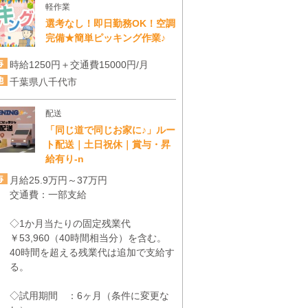
軽作業
選考なし！即日勤務OK！空調
完備★簡単ピッキング作業♪
時給1250円＋交通費15000円/月
千葉県八千代市
配送
「同じ道で同じお家に♪」ルー
ト配送｜土日祝休｜賞与・昇
給有り-n
月給25.9万円～37万円
交通費：一部支給
◇1か月当たりの固定残業代
￥53,960（40時間相当分）を含む。
40時間を超える残業代は追加で支給す
る。
◇試用期間 ：6ヶ月（条件に変更な