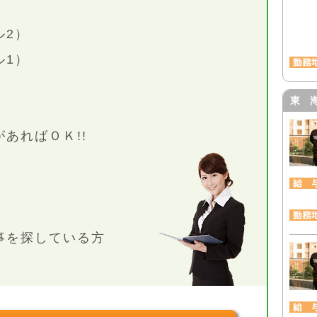
ル2）
ル1）
東 
あればＯＫ!!
事を探している方