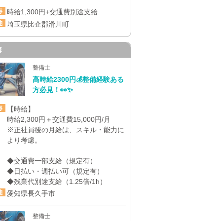
時給1,300円+交通費別途支給
埼玉県比企郡滑川町
海
整備士
高時給2300円💰整備経験ある
方必見！👀✨
【時給】
時給2,300円＋交通費15,000円/月
※正社員後の月給は、スキル・能力に
より考慮。
◆交通費一部支給（規定有）
◆日払い・週払い可（規定有）
◆残業代別途支給（1.25倍/1h）
愛知県長久手市
整備士