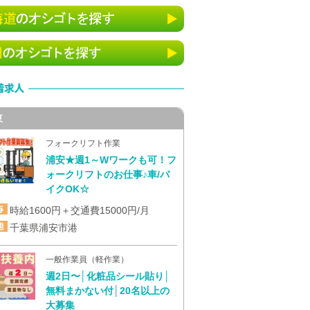
東
フォークリフト作業
浦安★週1～Wワークも可！フ
ォークリフトのお仕事♪車/バ
イクOK☆
時給1600円＋交通費15000円/月
千葉県浦安市港
一般作業員（軽作業）
週2日〜│化粧品シール貼り│
無料まかない付│20名以上の
大募集