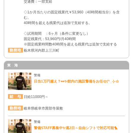
交通費：一部支給
◇1か月当たりの固定残業代￥53,960（40時間相当分）を含
む。
40時間を超える残業代は追加で支給する。
◇試用期間 ：6ヶ月（条件に変更なし）
固定残業代：53,960円/月40時間
※固定残業時間数40時間を超える残業代は追加で支給する
栃木県河内郡上三川町
東 海
警備
日当1万円越え？👀✨館内の施設警備をお任せ(^_-)-☆
日給11000円～
岐阜県岐阜市茜部寺屋敷
警備
警備STAFF募集中✨週2日～自由シフトで対応可能🐤