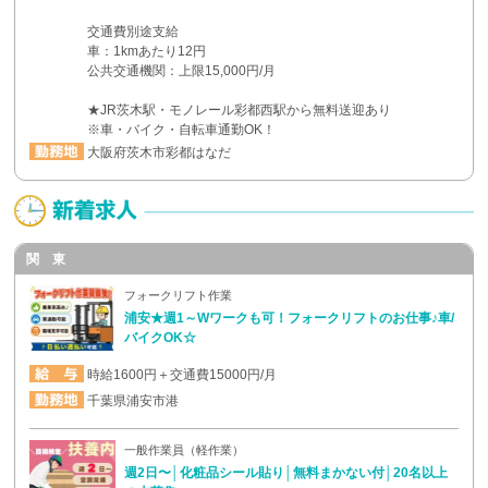
交通費別途支給
車：1kmあたり12円
公共交通機関：上限15,000円/月
★JR茨木駅・モノレール彩都西駅から無料送迎あり
※車・バイク・自転車通勤OK！
大阪府茨木市彩都はなだ
関 東
フォークリフト作業
浦安★週1～Wワークも可！フォークリフトのお仕事♪車/
バイクOK☆
時給1600円＋交通費15000円/月
千葉県浦安市港
一般作業員（軽作業）
週2日〜│化粧品シール貼り│無料まかない付│20名以上