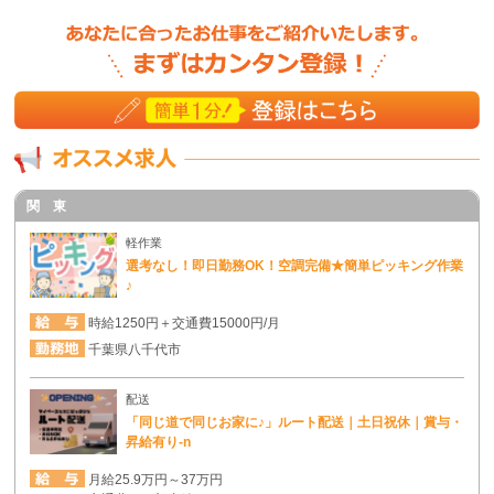
関 東
軽作業
選考なし！即日勤務OK！空調完備★簡単ピッキング作業
♪
時給1250円＋交通費15000円/月
千葉県八千代市
配送
「同じ道で同じお家に♪」ルート配送｜土日祝休｜賞与・
昇給有り-n
月給25.9万円～37万円