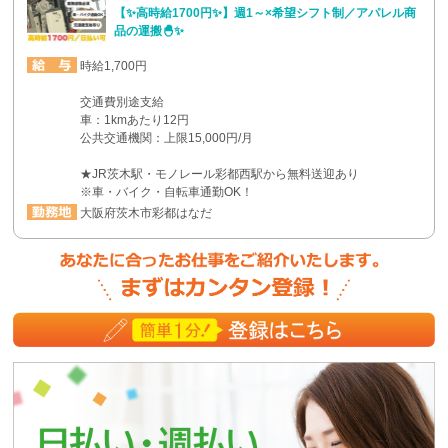
【✨高時給1700円✨】週1～×希望シフト制／アパレル商
品の運搬🐣✨
時給1,700円
交通費別途支給
車：1kmあたり12円
公共交通機関：上限15,000円/月
★JR茨木駅・モノレール彩都西駅から無料送迎あり
※車・バイク・自転車通勤OK！
大阪府茨木市彩都はなだ