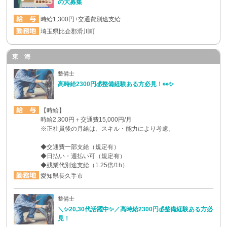
の大募集
時給1,300円+交通費別途支給
埼玉県比企郡滑川町
東 海
整備士
高時給2300円💰整備経験ある方必見！👀✨
【時給】
時給2,300円＋交通費15,000円/月
※正社員後の月給は、スキル・能力により考慮。
◆交通費一部支給（規定有）
◆日払い・週払い可（規定有）
◆残業代別途支給（1.25倍/1h）
愛知県長久手市
整備士
＼✨20,30代活躍中✨／高時給2300円💰整備経験ある方必
見！