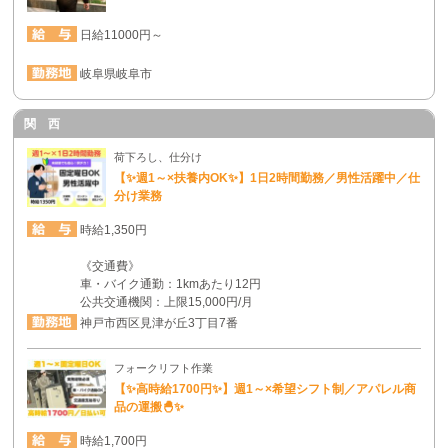
日給11000円～
岐阜県岐阜市
関 西
荷下ろし、仕分け
【✨週1～×扶養内OK✨】1日2時間勤務／男性活躍中／仕
分け業務
時給1,350円
《交通費》
車・バイク通勤：1kmあたり12円
公共交通機関：上限15,000円/月
神戸市西区見津が丘3丁目7番
フォークリフト作業
【✨高時給1700円✨】週1～×希望シフト制／アパレル商
品の運搬🐣✨
時給1,700円