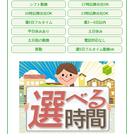
シフト勤務
17時以降出社OK
10時以降出社OK
13時以降出社OK
週5日フルタイム
週3～4日以内
平日休みあり
土日休み
土日祝の勤務
電話対応なし
夜勤
週5日フルタイム勤務ok