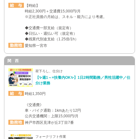
【時給】
時給2,300円＋交通費15,000円/月
※正社員後の月給は、スキル・能力により考慮。
◆交通費一部支給（規定有）
◆日払い・週払い可（規定有）
◆残業代別途支給（1.25倍/1h）
愛知県一宮市
関 西
荷下ろし、仕分け
【✨週1～×扶養内OK✨】1日2時間勤務／男性活躍中／仕
分け業務
時給1,350円
《交通費》
車・バイク通勤：1kmあたり12円
公共交通機関：上限15,000円/月
神戸市西区見津が丘3丁目7番
フォークリフト作業