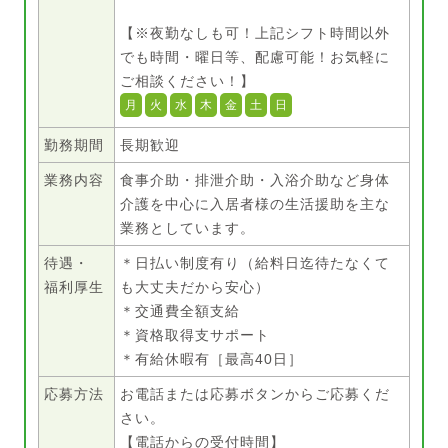
【※夜勤なしも可！上記シフト時間以外
でも時間・曜日等、配慮可能！お気軽に
ご相談ください！】
月
火
水
木
金
土
日
勤務期間
長期歓迎
業務内容
食事介助・排泄介助・入浴介助など身体
介護を中心に入居者様の生活援助を主な
業務としています。
待遇・
＊日払い制度有り（給料日迄待たなくて
福利厚生
も大丈夫だから安心）
＊交通費全額支給
＊資格取得支サポート
＊有給休暇有［最高40日］
応募方法
お電話または応募ボタンからご応募くだ
さい。
【電話からの受付時間】