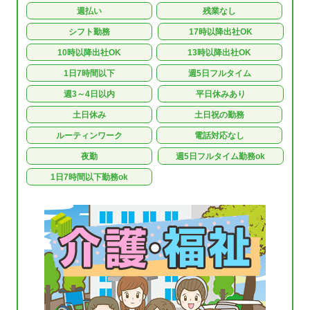
週払い
残業なし
シフト勤務
17時以降出社OK
10時以降出社OK
13時以降出社OK
1日7時間以下
週5日フルタイム
週3～4日以内
平日休みあり
土日休み
土日祝の勤務
ルーティンワーク
電話対応なし
夜勤
週5日フルタイム勤務ok
1日7時間以下勤務ok