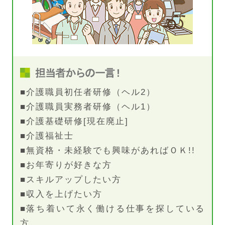
■介護職員初任者研修（ヘル2）
■介護職員実務者研修（ヘル1）
■介護基礎研修[現在廃止]
■介護福祉士
■無資格・未経験でも興味があればＯＫ!!
■お年寄りが好きな方
■スキルアップしたい方
■収入を上げたい方
■落ち着いて永く働ける仕事を探している
方