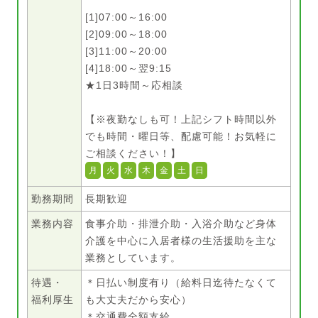
[1]07:00～16:00
[2]09:00～18:00
[3]11:00～20:00
[4]18:00～翌9:15
★1日3時間～応相談
【※夜勤なしも可！上記シフト時間以外
でも時間・曜日等、配慮可能！お気軽に
ご相談ください！】
月
火
水
木
金
土
日
勤務期間
長期歓迎
業務内容
食事介助・排泄介助・入浴介助など身体
介護を中心に入居者様の生活援助を主な
業務としています。
待遇・
＊日払い制度有り（給料日迄待たなくて
福利厚生
も大丈夫だから安心）
＊交通費全額支給