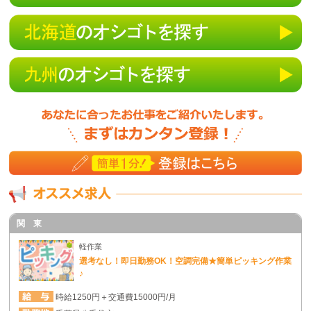
関 東
軽作業
選考なし！即日勤務OK！空調完備★簡単ピッキング作業
♪
時給1250円＋交通費15000円/月