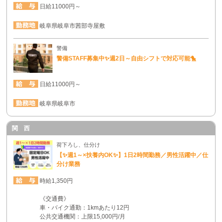
日給11000円～
岐阜県岐阜市茜部寺屋敷
警備
警備STAFF募集中✨週2日～自由シフトで対応可能🐤
日給11000円～
岐阜県岐阜市
関 西
荷下ろし、仕分け
【✨週1～×扶養内OK✨】1日2時間勤務／男性活躍中／仕
分け業務
時給1,350円
《交通費》
車・バイク通勤：1kmあたり12円
公共交通機関：上限15,000円/月