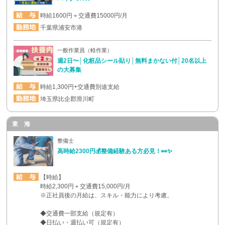
時給1600円＋交通費15000円/月
千葉県浦安市港
一般作業員（軽作業）
週2日〜│化粧品シール貼り│無料まかない付│20名以上
の大募集
時給1,300円+交通費別途支給
埼玉県比企郡滑川町
東 海
整備士
高時給2300円💰整備経験ある方必見！👀✨
【時給】
時給2,300円＋交通費15,000円/月
※正社員後の月給は、スキル・能力により考慮。
◆交通費一部支給（規定有）
◆日払い・週払い可（規定有）