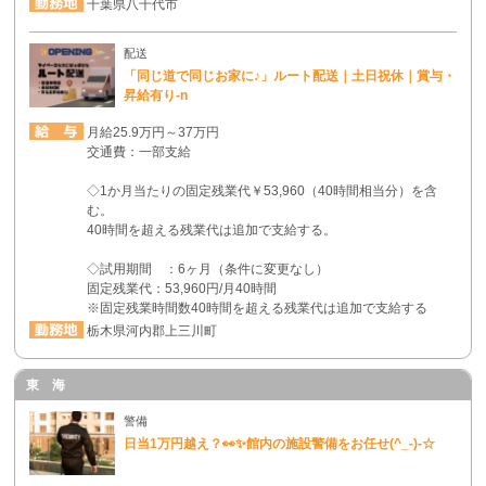
千葉県八千代市
配送
「同じ道で同じお家に♪」ルート配送｜土日祝休｜賞与・
昇給有り-n
月給25.9万円～37万円
交通費：一部支給
◇1か月当たりの固定残業代￥53,960（40時間相当分）を含
む。
40時間を超える残業代は追加で支給する。
◇試用期間 ：6ヶ月（条件に変更なし）
固定残業代：53,960円/月40時間
※固定残業時間数40時間を超える残業代は追加で支給する
栃木県河内郡上三川町
東 海
警備
日当1万円越え？👀✨館内の施設警備をお任せ(^_-)-☆