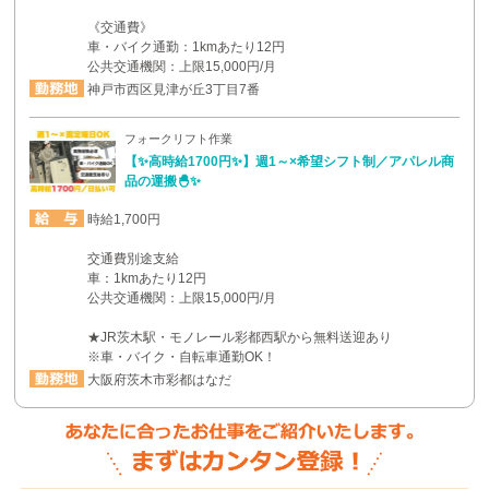
《交通費》
車・バイク通勤：1kmあたり12円
公共交通機関：上限15,000円/月
神戸市西区見津が丘3丁目7番
フォークリフト作業
【✨高時給1700円✨】週1～×希望シフト制／アパレル商
品の運搬🐣✨
時給1,700円
交通費別途支給
車：1kmあたり12円
公共交通機関：上限15,000円/月
★JR茨木駅・モノレール彩都西駅から無料送迎あり
※車・バイク・自転車通勤OK！
大阪府茨木市彩都はなだ