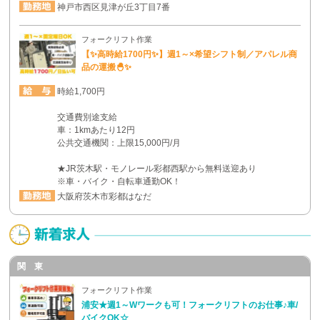
神戸市西区見津が丘3丁目7番
フォークリフト作業
【✨高時給1700円✨】週1～×希望シフト制／アパレル商
品の運搬🐣✨
時給1,700円
交通費別途支給
車：1kmあたり12円
公共交通機関：上限15,000円/月
★JR茨木駅・モノレール彩都西駅から無料送迎あり
※車・バイク・自転車通勤OK！
大阪府茨木市彩都はなだ
関 東
フォークリフト作業
浦安★週1～Wワークも可！フォークリフトのお仕事♪車/
バイクOK☆