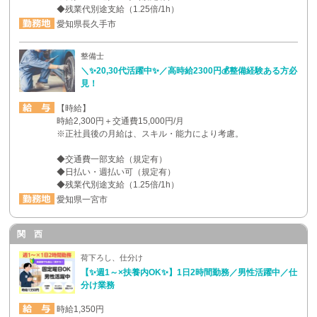
◆残業代別途支給（1.25倍/1h）
愛知県長久手市
整備士
＼✨20,30代活躍中✨／高時給2300円💰整備経験ある方必
見！
【時給】
時給2,300円＋交通費15,000円/月
※正社員後の月給は、スキル・能力により考慮。
◆交通費一部支給（規定有）
◆日払い・週払い可（規定有）
◆残業代別途支給（1.25倍/1h）
愛知県一宮市
関 西
荷下ろし、仕分け
【✨週1～×扶養内OK✨】1日2時間勤務／男性活躍中／仕
分け業務
時給1,350円