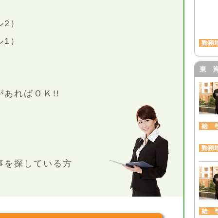
ル2）
ル1）
東 
あればＯＫ!!
事を探している方