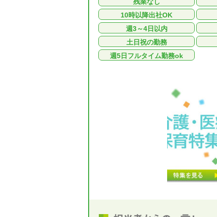
残業なし
10時以降出社OK
週3～4日以内
土日祝の勤務
週5日フルタイム勤務ok