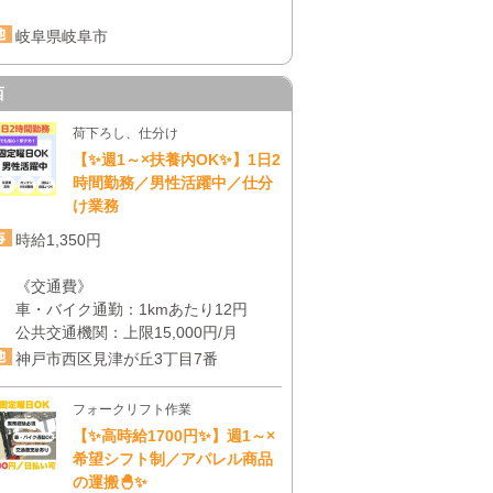
岐阜県岐阜市
西
荷下ろし、仕分け
【✨週1～×扶養内OK✨】1日2
時間勤務／男性活躍中／仕分
け業務
時給1,350円
《交通費》
車・バイク通勤：1kmあたり12円
公共交通機関：上限15,000円/月
神戸市西区見津が丘3丁目7番
フォークリフト作業
【✨高時給1700円✨】週1～×
希望シフト制／アパレル商品
の運搬🐣✨