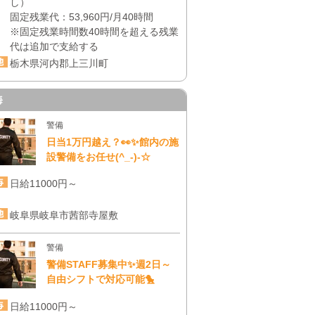
し）
固定残業代：53,960円/月40時間
※固定残業時間数40時間を超える残業
代は追加で支給する
栃木県河内郡上三川町
海
警備
日当1万円越え？👀✨館内の施
設警備をお任せ(^_-)-☆
日給11000円～
岐阜県岐阜市茜部寺屋敷
警備
警備STAFF募集中✨週2日～
自由シフトで対応可能🐤
日給11000円～