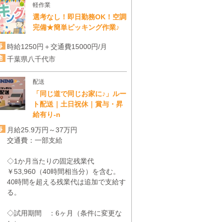
軽作業
選考なし！即日勤務OK！空調
完備★簡単ピッキング作業♪
時給1250円＋交通費15000円/月
千葉県八千代市
配送
「同じ道で同じお家に♪」ルー
ト配送｜土日祝休｜賞与・昇
給有り-n
月給25.9万円～37万円
交通費：一部支給
◇1か月当たりの固定残業代
￥53,960（40時間相当分）を含む。
40時間を超える残業代は追加で支給す
る。
◇試用期間 ：6ヶ月（条件に変更な