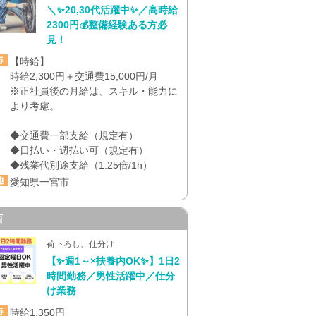
＼✨20,30代活躍中✨／高時給
2300円💰整備経験ある方必
見！
【時給】
時給2,300円＋交通費15,000円/月
※正社員後の月給は、スキル・能力に
より考慮。
◆交通費一部支給（規定有）
◆日払い・週払い可（規定有）
◆残業代別途支給（1.25倍/1h）
愛知県一宮市
西
荷下ろし、仕分け
【✨週1～×扶養内OK✨】1日2
時間勤務／男性活躍中／仕分
け業務
時給1,350円