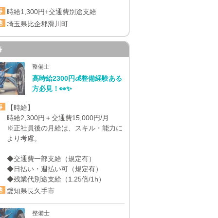
時給1,300円+交通費別途支給
埼玉県比企郡滑川町
海
整備士
高時給2300円💰整備経験ある
方必見！👀✨
【時給】
時給2,300円＋交通費15,000円/月
※正社員後の月給は、スキル・能力に
より考慮。
◆交通費一部支給（規定有）
◆日払い・週払い可（規定有）
◆残業代別途支給（1.25倍/1h）
愛知県長久手市
整備士