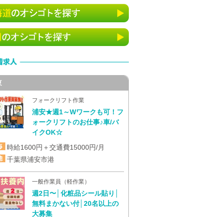
東
フォークリフト作業
浦安★週1～Wワークも可！フ
ォークリフトのお仕事♪車/バ
イクOK☆
時給1600円＋交通費15000円/月
千葉県浦安市港
一般作業員（軽作業）
週2日〜│化粧品シール貼り│
無料まかない付│20名以上の
大募集