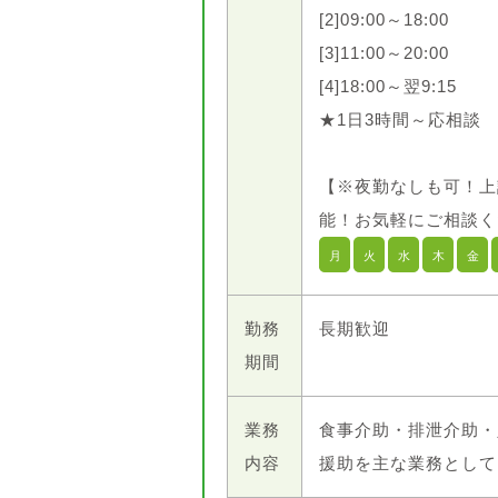
[2]09:00～18:00
[3]11:00～20:00
[4]18:00～翌9:15
★1日3時間～応相談
【※夜勤なしも可！上
能！お気軽にご相談く
月
火
水
木
金
勤務
長期歓迎
期間
業務
食事介助・排泄介助・
内容
援助を主な業務として