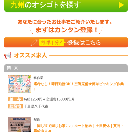
関 東
軽作業
選考なし！即日勤務OK！空調完備★簡単ピッキング作業
♪
時給1250円＋交通費15000円/月
千葉県八千代市
配送
「同じ道で同じお家に♪」ルート配送｜土日祝休｜賞与・
昇給有り-n