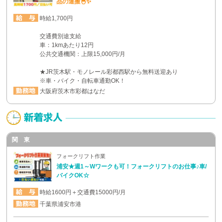
品の運搬🐣✨
時給1,700円
交通費別途支給
車：1kmあたり12円
公共交通機関：上限15,000円/月
★JR茨木駅・モノレール彩都西駅から無料送迎あり
※車・バイク・自転車通勤OK！
大阪府茨木市彩都はなだ
関 東
フォークリフト作業
浦安★週1～Wワークも可！フォークリフトのお仕事♪車/
バイクOK☆
時給1600円＋交通費15000円/月
千葉県浦安市港