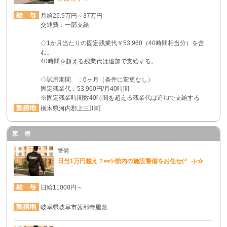
月給25.9万円～37万円
交通費：一部支給
◇1か月当たりの固定残業代￥53,960（40時間相当分）を含
む。
40時間を超える残業代は追加で支給する。
◇試用期間 ：6ヶ月（条件に変更なし）
固定残業代：53,960円/月40時間
※固定残業時間数40時間を超える残業代は追加で支給する
栃木県河内郡上三川町
東 海
警備
日当1万円越え？👀✨館内の施設警備をお任せ(^_-)-☆
日給11000円～
岐阜県岐阜市茜部寺屋敷