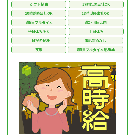
シフト勤務
17時以降出社OK
10時以降出社OK
13時以降出社OK
週5日フルタイム
週3～4日以内
平日休みあり
土日休み
土日祝の勤務
電話対応なし
夜勤
週5日フルタイム勤務ok