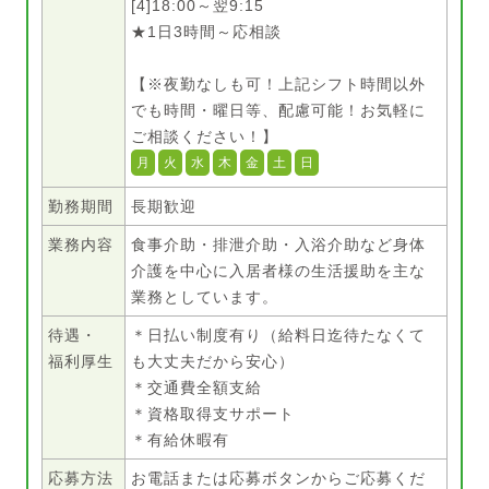
[4]18:00～翌9:15
★1日3時間～応相談
【※夜勤なしも可！上記シフト時間以外
でも時間・曜日等、配慮可能！お気軽に
ご相談ください！】
月
火
水
木
金
土
日
勤務期間
長期歓迎
業務内容
食事介助・排泄介助・入浴介助など身体
介護を中心に入居者様の生活援助を主な
業務としています。
待遇・
＊日払い制度有り（給料日迄待たなくて
福利厚生
も大丈夫だから安心）
＊交通費全額支給
＊資格取得支サポート
＊有給休暇有
応募方法
お電話または応募ボタンからご応募くだ