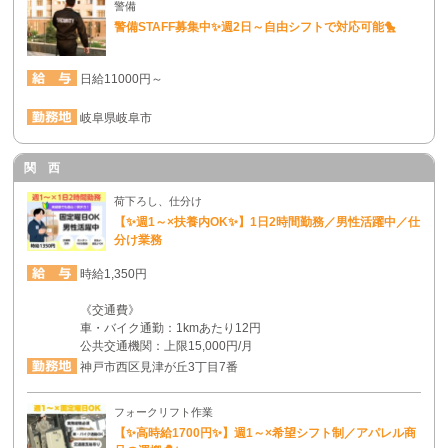
警備
警備STAFF募集中✨週2日～自由シフトで対応可能🐤
日給11000円～
岐阜県岐阜市
関 西
荷下ろし、仕分け
【✨週1～×扶養内OK✨】1日2時間勤務／男性活躍中／仕
分け業務
時給1,350円
《交通費》
車・バイク通勤：1kmあたり12円
公共交通機関：上限15,000円/月
神戸市西区見津が丘3丁目7番
フォークリフト作業
【✨高時給1700円✨】週1～×希望シフト制／アパレル商