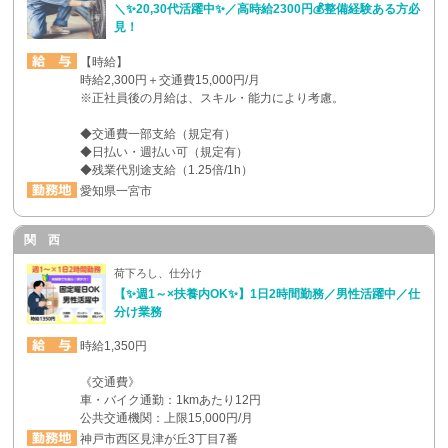
＼✨20,30代活躍中✨／高時給2300円💰整備経験ある方必
見！
【時給】
時給2,300円＋交通費15,000円/月
※正社員後の月給は、スキル・能力により考慮。
◆交通費一部支給（規定有）
◆日払い・週払い可（規定有）
◆残業代別途支給（1.25倍/1h）
愛知県一宮市
関 西
荷下ろし、仕分け
【✨週1～×扶養内OK✨】1日2時間勤務／男性活躍中／仕
分け業務
時給1,350円
《交通費》
車・バイク通勤：1kmあたり12円
公共交通機関：上限15,000円/月
神戸市西区見津が丘3丁目7番