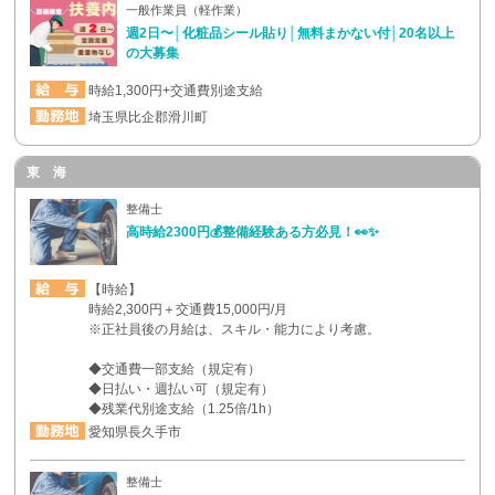
一般作業員（軽作業）
週2日〜│化粧品シール貼り│無料まかない付│20名以上
の大募集
時給1,300円+交通費別途支給
埼玉県比企郡滑川町
東 海
整備士
高時給2300円💰整備経験ある方必見！👀✨
【時給】
時給2,300円＋交通費15,000円/月
※正社員後の月給は、スキル・能力により考慮。
◆交通費一部支給（規定有）
◆日払い・週払い可（規定有）
◆残業代別途支給（1.25倍/1h）
愛知県長久手市
整備士