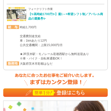
フォークリフト作業
【✨高時給1700円✨】週1～×希望シフト制／アパレル商
品の運搬🐣✨
時給1,700円
交通費別途支給
車：1kmあたり12円
公共交通機関：上限15,000円/月
★JR茨木駅・モノレール彩都西駅から無料送迎あり
※車・バイク・自転車通勤OK！
大阪府茨木市彩都はなだ