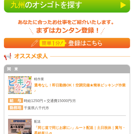
関 東
軽作業
選考なし！即日勤務OK！空調完備★簡単ピッキング作業
♪
時給1250円＋交通費15000円/月
千葉県八千代市
配送
「同じ道で同じお家に♪」ルート配送｜土日祝休｜賞与・
昇給有り-n