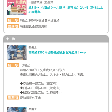
一般作業員（軽作業）
週2日〜│化粧品シール貼り│無料まかない付│20名以上
の大募集
時給1,300円+交通費別途支給
埼玉県比企郡滑川町
東 海
整備士
高時給2300円💰整備経験ある方必見！👀✨
【時給】
時給2,300円＋交通費15,000円/月
※正社員後の月給は、スキル・能力により考慮。
◆交通費一部支給（規定有）
◆日払い・週払い可（規定有）
◆残業代別途支給（1.25倍/1h）
愛知県長久手市
整備士