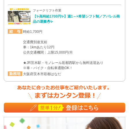
フォークリフト作業
【✨高時給1700円✨】週1～×希望シフト制／アパレル商
品の運搬🐣✨
時給1,700円
交通費別途支給
車：1kmあたり12円
公共交通機関：上限15,000円/月
★JR茨木駅・モノレール彩都西駅から無料送迎あり
※車・バイク・自転車通勤OK！
大阪府茨木市彩都はなだ