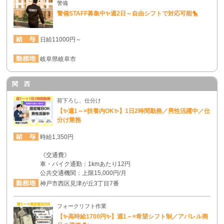
警備
警備STAFF募集中✨週2日～自由シフトで対応可能🐤
日給11000円～
岐阜県岐阜市
関 西
荷下ろし、仕分け
【✨週1～×扶養内OK✨】1日2時間勤務／男性活躍中／仕
分け業務
時給1,350円
《交通費》
車・バイク通勤：1kmあたり12円
公共交通機関：上限15,000円/月
神戸市西区見津が丘3丁目7番
フォークリフト作業
【✨高時給1700円✨】週1～×希望シフト制／アパレル商