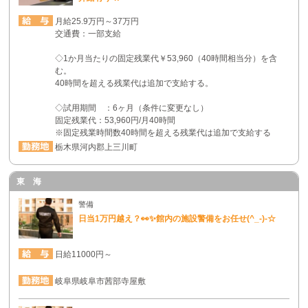
月給25.9万円～37万円
交通費：一部支給
◇1か月当たりの固定残業代￥53,960（40時間相当分）を含
む。
40時間を超える残業代は追加で支給する。
◇試用期間 ：6ヶ月（条件に変更なし）
固定残業代：53,960円/月40時間
※固定残業時間数40時間を超える残業代は追加で支給する
栃木県河内郡上三川町
東 海
警備
日当1万円越え？👀✨館内の施設警備をお任せ(^_-)-☆
日給11000円～
岐阜県岐阜市茜部寺屋敷