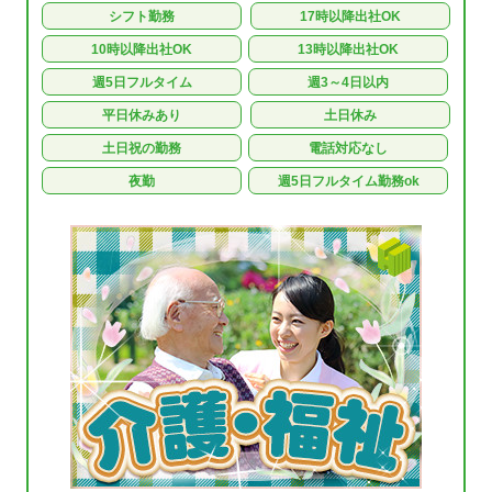
シフト勤務
17時以降出社OK
10時以降出社OK
13時以降出社OK
週5日フルタイム
週3～4日以内
平日休みあり
土日休み
土日祝の勤務
電話対応なし
夜勤
週5日フルタイム勤務ok