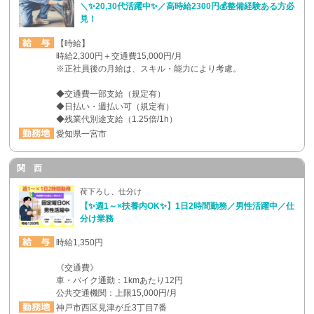
＼✨20,30代活躍中✨／高時給2300円💰整備経験ある方必
見！
【時給】
時給2,300円＋交通費15,000円/月
※正社員後の月給は、スキル・能力により考慮。
◆交通費一部支給（規定有）
◆日払い・週払い可（規定有）
◆残業代別途支給（1.25倍/1h）
愛知県一宮市
関 西
荷下ろし、仕分け
【✨週1～×扶養内OK✨】1日2時間勤務／男性活躍中／仕
分け業務
時給1,350円
《交通費》
車・バイク通勤：1kmあたり12円
公共交通機関：上限15,000円/月
神戸市西区見津が丘3丁目7番