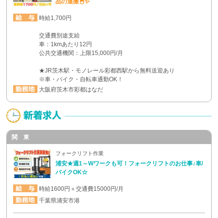
品の運搬🐣✨
時給1,700円
交通費別途支給
車：1kmあたり12円
公共交通機関：上限15,000円/月
★JR茨木駅・モノレール彩都西駅から無料送迎あり
※車・バイク・自転車通勤OK！
大阪府茨木市彩都はなだ
関 東
フォークリフト作業
浦安★週1～Wワークも可！フォークリフトのお仕事♪車/
バイクOK☆
時給1600円＋交通費15000円/月
千葉県浦安市港