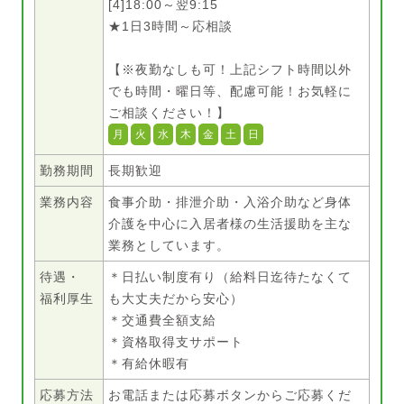
[4]18:00～翌9:15
★1日3時間～応相談
【※夜勤なしも可！上記シフト時間以外
でも時間・曜日等、配慮可能！お気軽に
ご相談ください！】
月
火
水
木
金
土
日
勤務期間
長期歓迎
業務内容
食事介助・排泄介助・入浴介助など身体
介護を中心に入居者様の生活援助を主な
業務としています。
待遇・
＊日払い制度有り（給料日迄待たなくて
福利厚生
も大丈夫だから安心）
＊交通費全額支給
＊資格取得支サポート
＊有給休暇有
応募方法
お電話または応募ボタンからご応募くだ