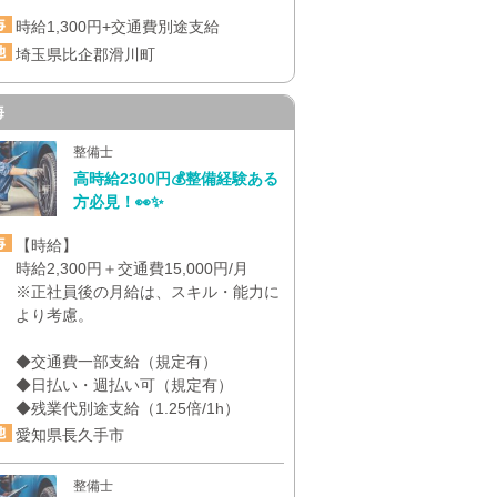
時給1,300円+交通費別途支給
埼玉県比企郡滑川町
海
整備士
高時給2300円💰整備経験ある
方必見！👀✨
【時給】
時給2,300円＋交通費15,000円/月
※正社員後の月給は、スキル・能力に
より考慮。
◆交通費一部支給（規定有）
◆日払い・週払い可（規定有）
◆残業代別途支給（1.25倍/1h）
愛知県長久手市
整備士