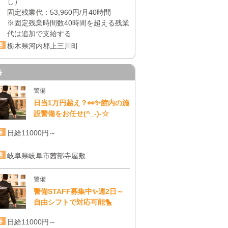
し）
固定残業代：53,960円/月40時間
※固定残業時間数40時間を超える残業
代は追加で支給する
栃木県河内郡上三川町
海
警備
日当1万円越え？👀✨館内の施
設警備をお任せ(^_-)-☆
日給11000円～
岐阜県岐阜市茜部寺屋敷
警備
警備STAFF募集中✨週2日～
自由シフトで対応可能🐤
日給11000円～