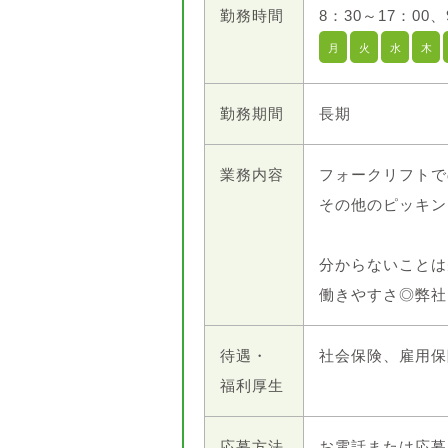
勤務時間
8：30～17：00、
月
火
水
木
勤務期間
長期
業務内容
フォークリフトで
その他のピッキン
分からないことは
働きやすさ◎弊社
待遇・
社会保険、雇用保
福利厚生
応募方法
お電話または応募