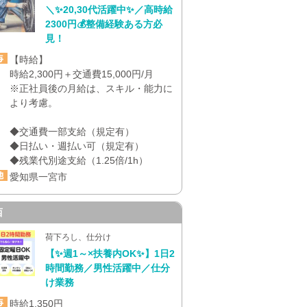
＼✨20,30代活躍中✨／高時給
2300円💰整備経験ある方必
見！
【時給】
時給2,300円＋交通費15,000円/月
※正社員後の月給は、スキル・能力に
より考慮。
◆交通費一部支給（規定有）
◆日払い・週払い可（規定有）
◆残業代別途支給（1.25倍/1h）
愛知県一宮市
西
荷下ろし、仕分け
【✨週1～×扶養内OK✨】1日2
時間勤務／男性活躍中／仕分
け業務
時給1,350円