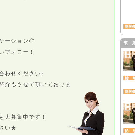
ケーション◎
東 
いフォロー！
合わせください♪
紹介もさせて頂いておりま
も大募集中です！
さい★