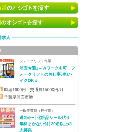
東
フォークリフト作業
浦安★週1～Wワークも可！フ
ォークリフトのお仕事♪車/バ
イクOK☆
時給1600円＋交通費15000円/月
千葉県浦安市港
一般作業員（軽作業）
週2日〜│化粧品シール貼り│
無料まかない付│20名以上の
大募集