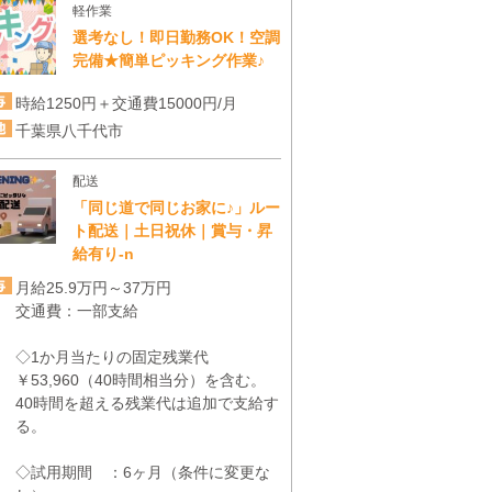
軽作業
選考なし！即日勤務OK！空調
完備★簡単ピッキング作業♪
時給1250円＋交通費15000円/月
千葉県八千代市
配送
「同じ道で同じお家に♪」ルー
ト配送｜土日祝休｜賞与・昇
給有り-n
月給25.9万円～37万円
交通費：一部支給
◇1か月当たりの固定残業代
￥53,960（40時間相当分）を含む。
40時間を超える残業代は追加で支給す
る。
◇試用期間 ：6ヶ月（条件に変更な