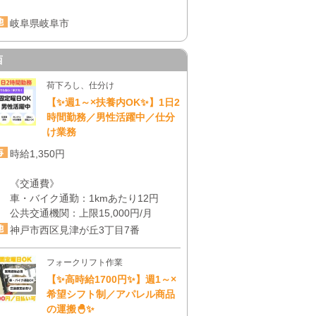
岐阜県岐阜市
西
荷下ろし、仕分け
【✨週1～×扶養内OK✨】1日2
時間勤務／男性活躍中／仕分
け業務
時給1,350円
《交通費》
車・バイク通勤：1kmあたり12円
公共交通機関：上限15,000円/月
神戸市西区見津が丘3丁目7番
フォークリフト作業
【✨高時給1700円✨】週1～×
希望シフト制／アパレル商品
の運搬🐣✨