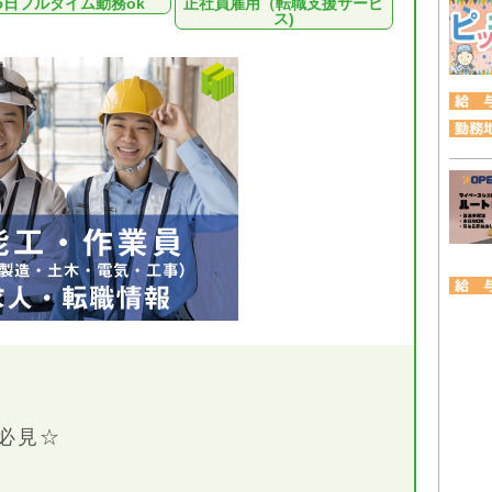
5日フルタイム勤務ok
正社員雇用（転職支援サービ
ス)
必見☆