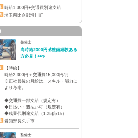
時給1,300円+交通費別途支給
埼玉県比企郡滑川町
海
整備士
高時給2300円💰整備経験ある
方必見！👀✨
【時給】
時給2,300円＋交通費15,000円/月
※正社員後の月給は、スキル・能力に
より考慮。
◆交通費一部支給（規定有）
◆日払い・週払い可（規定有）
◆残業代別途支給（1.25倍/1h）
愛知県長久手市
整備士