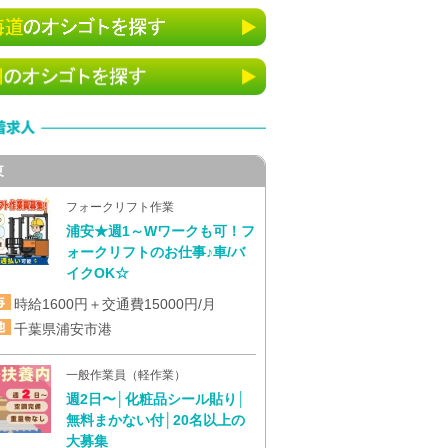
東
フォークリフト作業
浦安★週1～Wワークも可！フ
ォークリフトのお仕事♪車/バ
イクOK☆
時給1600円＋交通費15000円/月
千葉県浦安市港
一般作業員（軽作業）
週2日〜│化粧品シール貼り│
無料まかない付│20名以上の
大募集