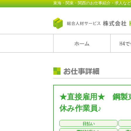
東海・関東・関西のお仕事紹介・求人など
★直接雇用★ 鋼製
休み作業員♪
日払い