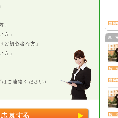
」
方」
い方」
東 
けど初心者な方」
い方」
ずはご連絡ください♪