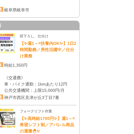
岐阜県岐阜市
西
荷下ろし、仕分け
【✨週1～×扶養内OK✨】1日2
時間勤務／男性活躍中／仕分
け業務
時給1,350円
《交通費》
車・バイク通勤：1kmあたり12円
公共交通機関：上限15,000円/月
神戸市西区見津が丘3丁目7番
フォークリフト作業
【✨高時給1700円✨】週1～×
希望シフト制／アパレル商品
の運搬🐣✨