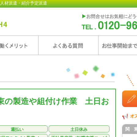
人材派遣・紹介予定派遣
束の製造や組付け作業 土日お
関 
週払い
土日休み