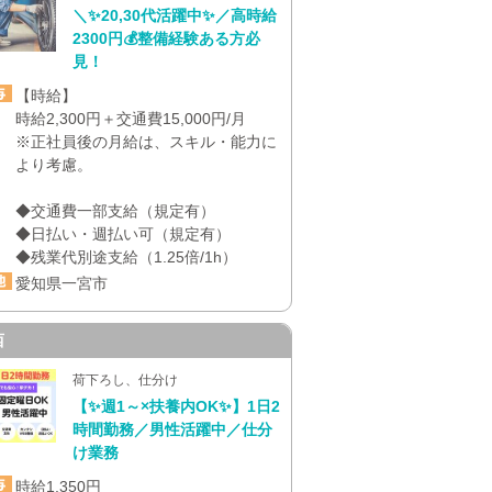
＼✨20,30代活躍中✨／高時給
2300円💰整備経験ある方必
見！
【時給】
時給2,300円＋交通費15,000円/月
※正社員後の月給は、スキル・能力に
より考慮。
◆交通費一部支給（規定有）
◆日払い・週払い可（規定有）
◆残業代別途支給（1.25倍/1h）
愛知県一宮市
西
荷下ろし、仕分け
【✨週1～×扶養内OK✨】1日2
時間勤務／男性活躍中／仕分
け業務
時給1,350円