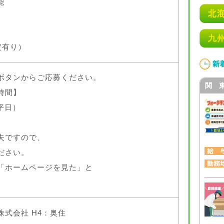
能
定有り）
ボタンからご応募ください。
関 
時間】
（平日）
夫ですので、
ださい。
「ホームページを見た」と
式会社 H4：奥住