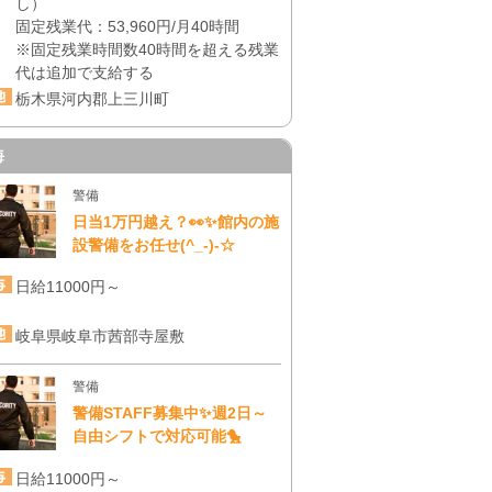
し）
固定残業代：53,960円/月40時間
※固定残業時間数40時間を超える残業
代は追加で支給する
栃木県河内郡上三川町
海
警備
日当1万円越え？👀✨館内の施
設警備をお任せ(^_-)-☆
日給11000円～
岐阜県岐阜市茜部寺屋敷
警備
警備STAFF募集中✨週2日～
自由シフトで対応可能🐤
日給11000円～