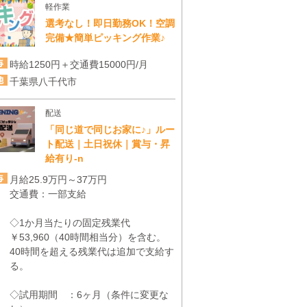
軽作業
選考なし！即日勤務OK！空調
完備★簡単ピッキング作業♪
時給1250円＋交通費15000円/月
千葉県八千代市
配送
「同じ道で同じお家に♪」ルー
ト配送｜土日祝休｜賞与・昇
給有り-n
月給25.9万円～37万円
交通費：一部支給
◇1か月当たりの固定残業代
￥53,960（40時間相当分）を含む。
40時間を超える残業代は追加で支給す
る。
◇試用期間 ：6ヶ月（条件に変更な