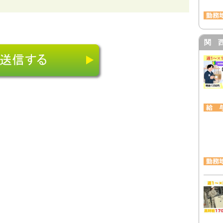
同意・承諾を得ない限り、原則として個人情報を第
関 
ただし、次に示すいずれかに該当する場合は、ご本
ことがあります。
のために必要がある場合であって、本人の同意を得る
な育成の推進のために特に必要がある場合であって、
とき
又はその委託を受けた者が法令の定める事務を遂行
る場合であって、本人の同意を得ることによって当
があるとき
報保護管理体制が一定の水準に達していると認めた
る場合があります。その場合には当社の責任で適切
に関する契約を締結した上で委託します。
除・利用停止等の問い合わせについて
について開示請求・訂正・削除・個人情報の委託等