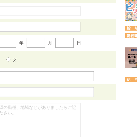
年
月
日
男
女