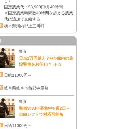
し）
固定残業代：53,960円/月40時間
※固定残業時間数40時間を超える残業
代は追加で支給する
栃木県河内郡上三川町
海
警備
日当1万円越え？👀✨館内の施
設警備をお任せ(^_-)-☆
日給11000円～
岐阜県岐阜市茜部寺屋敷
警備
警備STAFF募集中✨週2日～
自由シフトで対応可能🐤
日給11000円～