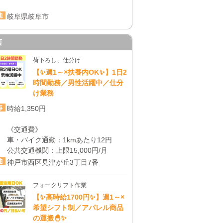
岐阜県岐阜市
西
荷下ろし、仕分け
【✨週1～×扶養内OK✨】1日2
時間勤務／男性活躍中／仕分
け業務
時給1,350円
《交通費》
車・バイク通勤：1kmあたり12円
公共交通機関：上限15,000円/月
神戸市西区見津が丘3丁目7番
フォークリフト作業
【✨高時給1700円✨】週1～×
希望シフト制／アパレル商品
の運搬🐣✨