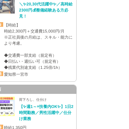
＼✨20,30代活躍中✨／高時給
2300円💰整備経験ある方必
見！
【時給】
時給2,300円＋交通費15,000円/月
※正社員後の月給は、スキル・能力に
より考慮。
◆交通費一部支給（規定有）
◆日払い・週払い可（規定有）
◆残業代別途支給（1.25倍/1h）
愛知県一宮市
西
荷下ろし、仕分け
【✨週1～×扶養内OK✨】1日2
時間勤務／男性活躍中／仕分
け業務
時給1,350円