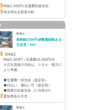
時給1,300円+交通費別途支給
埼玉県比企郡滑川町
海
整備士
高時給2300円💰整備経験ある
方必見！👀✨
【時給】
時給2,300円＋交通費15,000円/月
※正社員後の月給は、スキル・能力に
より考慮。
◆交通費一部支給（規定有）
◆日払い・週払い可（規定有）
◆残業代別途支給（1.25倍/1h）
愛知県長久手市
整備士