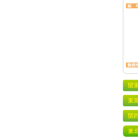
者にお申し出ください。ご本人様からの請求である
開示・訂正・削除・利用の停止をいたします。 【管
 0586-48-5324 (月～金 9:00～18:00) Mail
扱責任者宛
について
供することについては任意です。ただし、個人情報
利用目的を遂行することができなくなり、当社サー
ます。