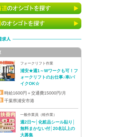
東
フォークリフト作業
浦安★週1～Wワークも可！フ
ォークリフトのお仕事♪車/バ
イクOK☆
時給1600円＋交通費15000円/月
千葉県浦安市港
一般作業員（軽作業）
週2日〜│化粧品シール貼り│
無料まかない付│20名以上の
大募集