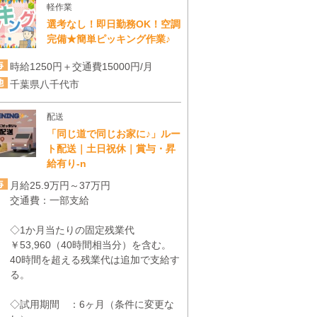
軽作業
選考なし！即日勤務OK！空調
完備★簡単ピッキング作業♪
時給1250円＋交通費15000円/月
千葉県八千代市
配送
「同じ道で同じお家に♪」ルー
ト配送｜土日祝休｜賞与・昇
給有り-n
月給25.9万円～37万円
交通費：一部支給
◇1か月当たりの固定残業代
￥53,960（40時間相当分）を含む。
40時間を超える残業代は追加で支給す
る。
◇試用期間 ：6ヶ月（条件に変更な