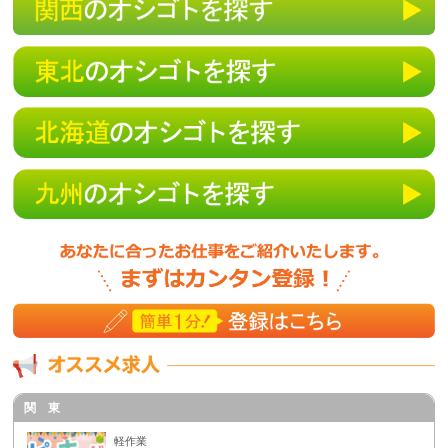
c)公衆衛生の向上又は児童の健全な育成の推進の
ために特に必要がある場合であって、本人の同意
を得ることが困難であるとき
ｄ）国の機関若しくは地方公共団体又はその委託
を受けた者が法令の定める事務を遂行することに
対して協力する必要がある場合であって、本人の
同意を得ることによって当該事務の遂行に支障を
及ぼすおそれがあるとき
４．個人情報の委託について
個人情報について、当法人の個人情報保護管理体
制が一定の水準に達していると認めた情報処理業
者などに預託（委託）する場合があります。その
場合には当社の責任で適切な委託先を選択し、個
人情報の取扱に関する契約を締結した上で委託し
ます。
５．個人情報の開示請求・訂正・削除・利用停止
等の問い合わせについて
当社が保有するご本人様の個人情報について開示
関 東
請求・訂正・削除・個人情報の委託等の利用停止
を希望される際は、担当者にお申し出ください。
軽作業