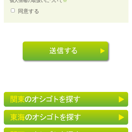
個人情報の取扱いについて
※
は個人情報保護に関する法令・諸規則に基づき管
同意する
理いたします。個人情報への不正アクセスまたは
紛失、破壊、改ざん、漏洩などのリスクに対し
て、技術的に必要な安全対策を継続的に講ずるよ
う努めています。 また、個人情報取扱に関する
社員教育を継続的に実施し、厳重な情報管理・運
営に努めております。
２．利用目的
問い合わせに対するご返答の為
３．個人情報の第三者提供について
応募いただいたご本人様から事前の同意・承諾を
得ない限り、原則として個人情報を第三者に提供
することはありません。ただし、次に示すいずれ
かに該当する場合は、ご本人様の同意を得ること
なく利用することがあります。
a)法令に基づく場合
b)人の生命、身体又は財産の保護のために必要が
ある場合であって、本人の同意を得ることがt困
難である場合