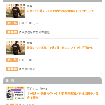
警備
日当1万円越え？👀✨館内の施設警備をお任せ(^_-)-☆
日給11000円～
岐阜県岐阜市茜部寺屋敷
警備
警備STAFF募集中✨週2日～自由シフトで対応可能🐤
日給11000円～
岐阜県岐阜市
関 西
荷下ろし、仕分け
【✨週1～×扶養内OK✨】1日2時間勤務／男性活躍中／仕
分け業務