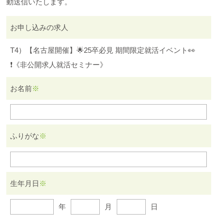
動送信いたします。
お申し込みの求人
T4）【名古屋開催】🌟25卒必見 期間限定就活イベント👀
❗️《非公開求人就活セミナー》
お名前
※
ふりがな
※
生年月日
※
年
月
日