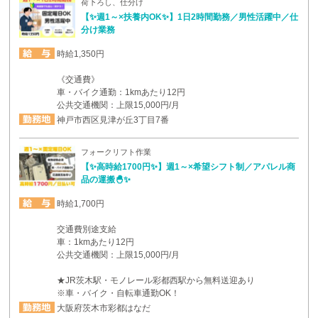
荷下ろし、仕分け
【✨週1～×扶養内OK✨】1日2時間勤務／男性活躍中／仕
分け業務
時給1,350円
《交通費》
車・バイク通勤：1kmあたり12円
公共交通機関：上限15,000円/月
神戸市西区見津が丘3丁目7番
フォークリフト作業
【✨高時給1700円✨】週1～×希望シフト制／アパレル商
品の運搬🐣✨
時給1,700円
交通費別途支給
車：1kmあたり12円
公共交通機関：上限15,000円/月
★JR茨木駅・モノレール彩都西駅から無料送迎あり
※車・バイク・自転車通勤OK！
大阪府茨木市彩都はなだ