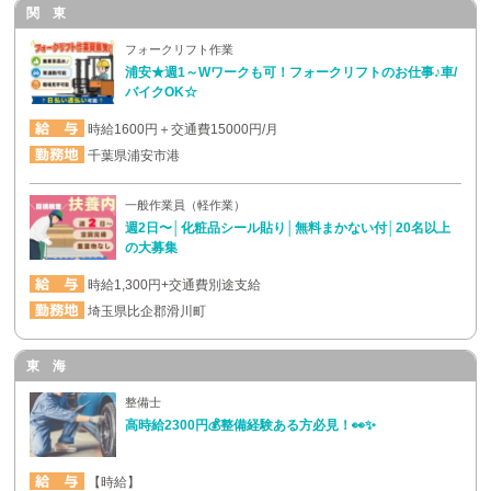
関 東
フォークリフト作業
浦安★週1～Wワークも可！フォークリフトのお仕事♪車/
バイクOK☆
時給1600円＋交通費15000円/月
千葉県浦安市港
一般作業員（軽作業）
週2日〜│化粧品シール貼り│無料まかない付│20名以上
の大募集
時給1,300円+交通費別途支給
埼玉県比企郡滑川町
東 海
整備士
高時給2300円💰整備経験ある方必見！👀✨
【時給】