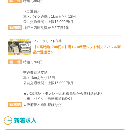
時給1,350円
《交通費》
車・バイク通勤：1kmあたり12円
公共交通機関：上限15,000円/月
神戸市西区見津が丘3丁目7番
フォークリフト作業
【✨高時給1700円✨】週1～×希望シフト制／アパレル商
品の運搬🐣✨
時給1,700円
交通費別途支給
車：1kmあたり12円
公共交通機関：上限15,000円/月
★JR茨木駅・モノレール彩都西駅から無料送迎あり
※車・バイク・自転車通勤OK！
大阪府茨木市彩都はなだ