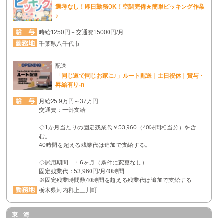
選考なし！即日勤務OK！空調完備★簡単ピッキング作業
ご本人様からの請求であることが確認できた場
♪
合、すみやかに開示・訂正・削除・利用の停止を
いたします。 【管理者及び連絡先】 個人情報お
時給1250円＋交通費15000円/月
問合せ窓口 Tel : 0586-48-5324 (月～金 9:00～
千葉県八千代市
18:00) Mail : h4-honsya@h-4.jp 個人情報取扱責任
者宛
配送
６．個人情報を与えることの任意性について
「同じ道で同じお家に♪」ルート配送｜土日祝休｜賞与・
昇給有り-n
ご自身の個人情報について当社に提供することに
ついては任意です。ただし、個人情報を与えなか
月給25.9万円～37万円
った場合、当社は前途の利用目的を遂行すること
交通費：一部支給
ができなくなり、当社サービスを利用することが
◇1か月当たりの固定残業代￥53,960（40時間相当分）を含
できなくなります。
む。
40時間を超える残業代は追加で支給する。
◇試用期間 ：6ヶ月（条件に変更なし）
固定残業代：53,960円/月40時間
※固定残業時間数40時間を超える残業代は追加で支給する
栃木県河内郡上三川町
東 海