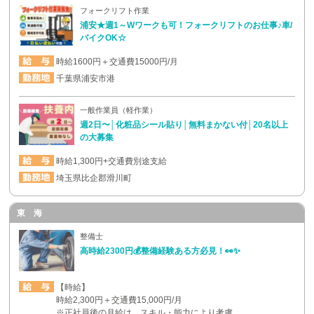
フォークリフト作業
浦安★週1～Wワークも可！フォークリフトのお仕事♪車/
バイクOK☆
時給1600円＋交通費15000円/月
千葉県浦安市港
一般作業員（軽作業）
週2日〜│化粧品シール貼り│無料まかない付│20名以上
の大募集
時給1,300円+交通費別途支給
埼玉県比企郡滑川町
東 海
整備士
高時給2300円💰整備経験ある方必見！👀✨
【時給】
時給2,300円＋交通費15,000円/月
※正社員後の月給は、スキル・能力により考慮。