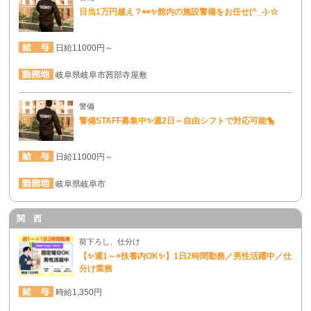
日当1万円越え？👀✨館内の施設警備をお任せ(^_-)-☆
日給11000円～
岐阜県岐阜市茜部寺屋敷
警備
警備STAFF募集中✨週2日～自由シフトで対応可能🐤
日給11000円～
岐阜県岐阜市
関 西
荷下ろし、仕分け
【✨週1～×扶養内OK✨】1日2時間勤務／男性活躍中／仕
分け業務
時給1,350円