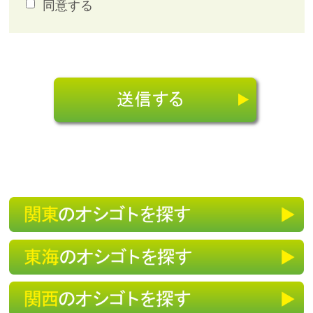
同意する
理いたします。個人情報への不正アクセスまたは
紛失、破壊、改ざん、漏洩などのリスクに対し
て、技術的に必要な安全対策を継続的に講ずるよ
う努めています。 また、個人情報取扱に関する
社員教育を継続的に実施し、厳重な情報管理・運
営に努めております。
２．利用目的
問い合わせに対するご返答の為
３．個人情報の第三者提供について
応募いただいたご本人様から事前の同意・承諾を
得ない限り、原則として個人情報を第三者に提供
することはありません。ただし、次に示すいずれ
かに該当する場合は、ご本人様の同意を得ること
なく利用することがあります。
a)法令に基づく場合
b)人の生命、身体又は財産の保護のために必要が
ある場合であって、本人の同意を得ることがt困
難である場合
c)公衆衛生の向上又は児童の健全な育成の推進の
ために特に必要がある場合であって、本人の同意