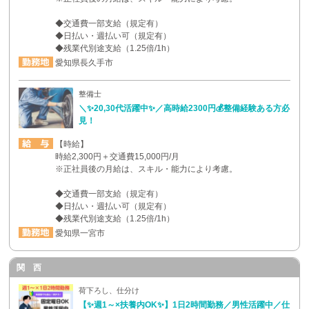
◆交通費一部支給（規定有）
◆日払い・週払い可（規定有）
◆残業代別途支給（1.25倍/1h）
愛知県長久手市
整備士
＼✨20,30代活躍中✨／高時給2300円💰整備経験ある方必
見！
【時給】
時給2,300円＋交通費15,000円/月
※正社員後の月給は、スキル・能力により考慮。
◆交通費一部支給（規定有）
◆日払い・週払い可（規定有）
◆残業代別途支給（1.25倍/1h）
愛知県一宮市
関 西
荷下ろし、仕分け
【✨週1～×扶養内OK✨】1日2時間勤務／男性活躍中／仕