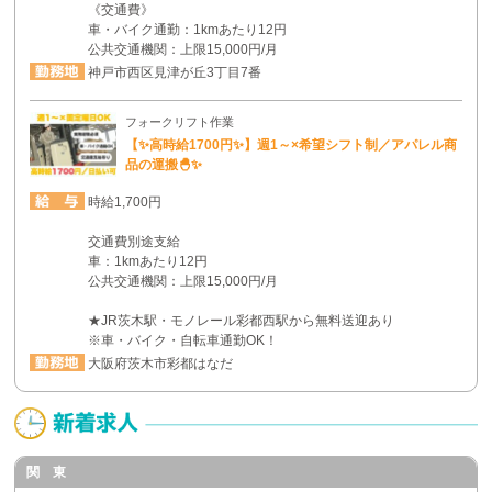
《交通費》
車・バイク通勤：1kmあたり12円
公共交通機関：上限15,000円/月
神戸市西区見津が丘3丁目7番
フォークリフト作業
【✨高時給1700円✨】週1～×希望シフト制／アパレル商
品の運搬🐣✨
時給1,700円
交通費別途支給
車：1kmあたり12円
公共交通機関：上限15,000円/月
★JR茨木駅・モノレール彩都西駅から無料送迎あり
※車・バイク・自転車通勤OK！
大阪府茨木市彩都はなだ
関 東