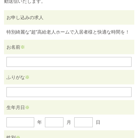
動送信いたします。
お申し込みの求人
特別綺麗な”超”高給老人ホームで入居者様と快適な時間を！
お名前
※
ふりがな
※
生年月日
※
年
月
日
性別
※