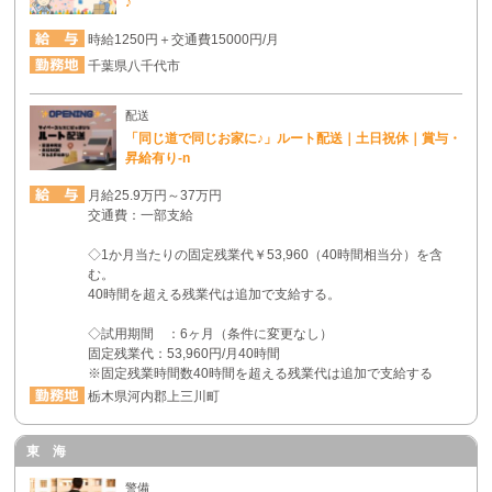
♪
合、すみやかに開示・訂正・削除・利用の停止を
いたします。 【管理者及び連絡先】 個人情報お
時給1250円＋交通費15000円/月
問合せ窓口 Tel : 0586-48-5324 (月～金 9:00～
千葉県八千代市
18:00) Mail : h4-honsya@h-4.jp 個人情報取扱責任
者宛
配送
６．個人情報を与えることの任意性について
「同じ道で同じお家に♪」ルート配送｜土日祝休｜賞与・
昇給有り-n
ご自身の個人情報について当社に提供することに
ついては任意です。ただし、個人情報を与えなか
月給25.9万円～37万円
った場合、当社は前途の利用目的を遂行すること
交通費：一部支給
ができなくなり、当社サービスを利用することが
◇1か月当たりの固定残業代￥53,960（40時間相当分）を含
できなくなります。
む。
40時間を超える残業代は追加で支給する。
◇試用期間 ：6ヶ月（条件に変更なし）
固定残業代：53,960円/月40時間
※固定残業時間数40時間を超える残業代は追加で支給する
栃木県河内郡上三川町
東 海
警備