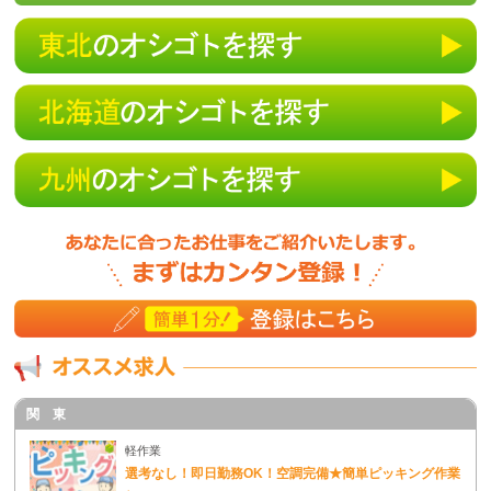
を得ることが困難であるとき
ｄ）国の機関若しくは地方公共団体又はその委託
を受けた者が法令の定める事務を遂行することに
対して協力する必要がある場合であって、本人の
同意を得ることによって当該事務の遂行に支障を
及ぼすおそれがあるとき
４．個人情報の委託について
個人情報について、当法人の個人情報保護管理体
制が一定の水準に達していると認めた情報処理業
者などに預託（委託）する場合があります。その
場合には当社の責任で適切な委託先を選択し、個
人情報の取扱に関する契約を締結した上で委託し
ます。
５．個人情報の開示請求・訂正・削除・利用停止
等の問い合わせについて
当社が保有するご本人様の個人情報について開示
関 東
請求・訂正・削除・個人情報の委託等の利用停止
を希望される際は、担当者にお申し出ください。
軽作業
選考なし！即日勤務OK！空調完備★簡単ピッキング作業
ご本人様からの請求であることが確認できた場