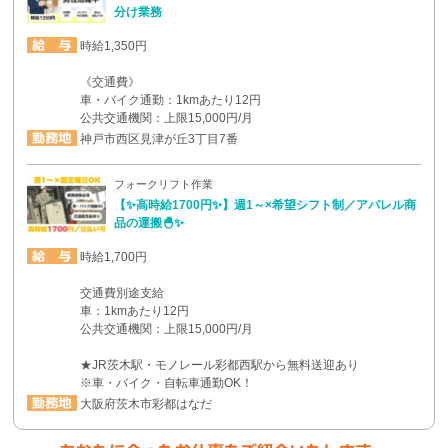
分け業務
時給1,350円
《交通費》
車・バイク通勤：1kmあたり12円
公共交通機関：上限15,000円/月
神戸市西区見津が丘3丁目7番
フォークリフト作業
【✨高時給1700円✨】週1～×希望シフト制／アパレル商
品の運搬🐣✨
時給1,700円
交通費別途支給
車：1kmあたり12円
公共交通機関：上限15,000円/月
★JR茨木駅・モノレール彩都西駅から無料送迎あり
※車・バイク・自転車通勤OK！
大阪府茨木市彩都はなだ