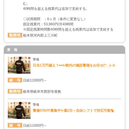
む。
40時間を超える残業代は追加で支給する。
◇試用期間 ：6ヶ月（条件に変更なし）
固定残業代：53,960円/月40時間
※固定残業時間数40時間を超える残業代は追加で支給する
栃木県河内郡上三川町
東 海
警備
日当1万円越え？👀✨館内の施設警備をお任せ(^_-)-☆
日給11000円～
岐阜県岐阜市茜部寺屋敷
警備
警備STAFF募集中✨週2日～自由シフトで対応可能🐤
日給11000円～