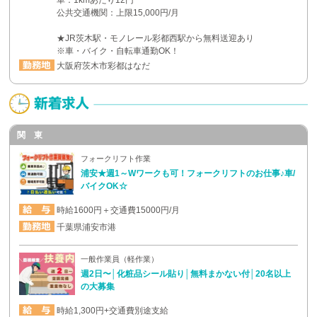
車：1kmあたり12円
公共交通機関：上限15,000円/月
★JR茨木駅・モノレール彩都西駅から無料送迎あり
※車・バイク・自転車通勤OK！
大阪府茨木市彩都はなだ
関 東
フォークリフト作業
浦安★週1～Wワークも可！フォークリフトのお仕事♪車/
バイクOK☆
時給1600円＋交通費15000円/月
千葉県浦安市港
一般作業員（軽作業）
週2日〜│化粧品シール貼り│無料まかない付│20名以上
の大募集
時給1,300円+交通費別途支給