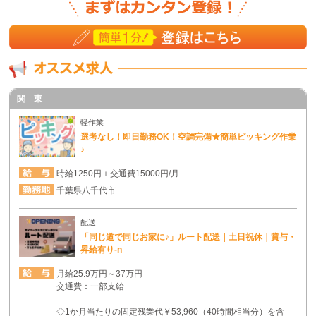
関 東
軽作業
選考なし！即日勤務OK！空調完備★簡単ピッキング作業
♪
時給1250円＋交通費15000円/月
千葉県八千代市
配送
「同じ道で同じお家に♪」ルート配送｜土日祝休｜賞与・
昇給有り-n
月給25.9万円～37万円
交通費：一部支給
◇1か月当たりの固定残業代￥53,960（40時間相当分）を含