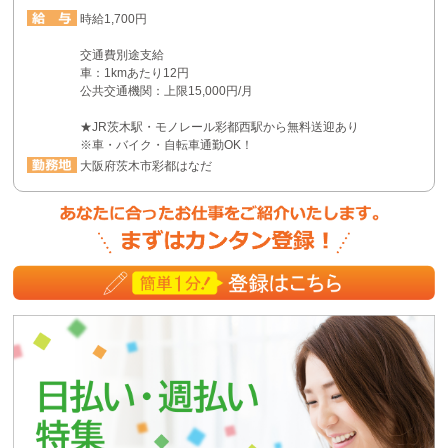
時給1,700円
交通費別途支給
車：1kmあたり12円
公共交通機関：上限15,000円/月
★JR茨木駅・モノレール彩都西駅から無料送迎あり
※車・バイク・自転車通勤OK！
大阪府茨木市彩都はなだ