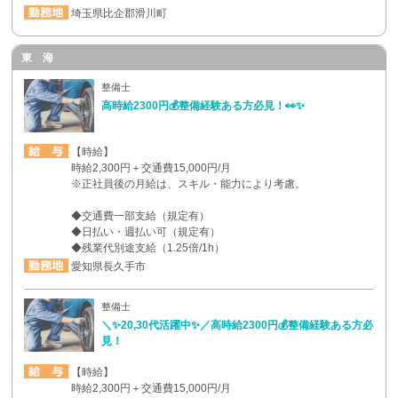
埼玉県比企郡滑川町
東 海
整備士
高時給2300円💰整備経験ある方必見！👀✨
【時給】
時給2,300円＋交通費15,000円/月
※正社員後の月給は、スキル・能力により考慮。
◆交通費一部支給（規定有）
◆日払い・週払い可（規定有）
◆残業代別途支給（1.25倍/1h）
愛知県長久手市
整備士
＼✨20,30代活躍中✨／高時給2300円💰整備経験ある方必
見！
【時給】
時給2,300円＋交通費15,000円/月