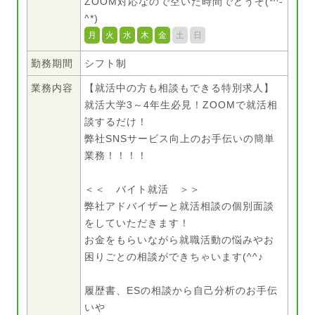
ZOOM対応なので空いた時間でどうぞ(*^-
^*)
月
火
水
木
金
土
日
勤務期間
シフト制
業務内容
【就活中の方も相談もできる特別求人】
就活大学3～4年生必見！ZOOMで就活相
談するだけ！
弊社SNSサービス向上のお手伝いの簡単
業務！！！！
＜＜ バイト就活 ＞＞
弊社アドバイザーと就活相談の個別面談
をしていただきます！
お金をもらいながら就職活動の悩みやお
困りごとの相談ができちゃいます(^^♪
履歴書、ESの相談から自己分析のお手伝
いや