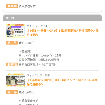
岐阜県岐阜市
関 西
荷下ろし、仕分け
【✨週1～×扶養内OK✨】1日2時間勤務／男性活躍中／仕
分け業務
時給1,350円
《交通費》
車・バイク通勤：1kmあたり12円
公共交通機関：上限15,000円/月
神戸市西区見津が丘3丁目7番
フォークリフト作業
【✨高時給1700円✨】週1～×希望シフト制／アパレル商
品の運搬🐣✨
時給1,700円
交通費別途支給