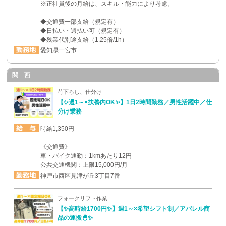
※正社員後の月給は、スキル・能力により考慮。
◆交通費一部支給（規定有）
◆日払い・週払い可（規定有）
◆残業代別途支給（1.25倍/1h）
愛知県一宮市
関 西
荷下ろし、仕分け
【✨週1～×扶養内OK✨】1日2時間勤務／男性活躍中／仕
分け業務
時給1,350円
《交通費》
車・バイク通勤：1kmあたり12円
公共交通機関：上限15,000円/月
神戸市西区見津が丘3丁目7番
フォークリフト作業
【✨高時給1700円✨】週1～×希望シフト制／アパレル商
品の運搬🐣✨